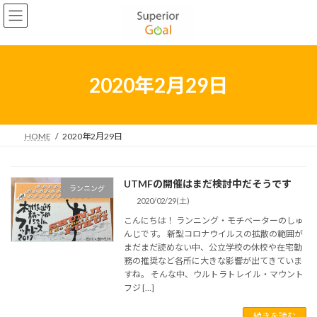
コ
ナ
2022年5月
ン
ビ
テ
ゲ
2022年4月
ン
ー
2022年3月
ツ
シ
へ
ョ
2020年2月29日
2022年2月
ス
ン
キ
に
2022年1月
ッ
移
プ
動
HOME
2020年2月29日
2021年12月
2021年11月
UTMFの開催はまだ検討中だそうです
ランニング
2021年10月
2020/02/29(土)
2021年9月
こんにちは！ ランニング・モチベーターのしゅ
んじです。 新型コロナウイルスの拡散の範囲が
2021年8月
まだまだ読めない中、公立学校の休校や在宅勤
務の推奨など各所に大きな影響が出てきていま
2021年7月
すね。 そんな中、ウルトラトレイル・マウント
フジ […]
2021年6月
続きを読む