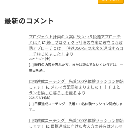
2021年5月
2021年1月
最新のコメント
2020年12月
2020年11月
プロジェクト計画の立案に役立つ５段階アプローチ
2020年6月
とは？
に
続 プロジェクト計画の立案に役立つ５段
階アプローチとは │ 時速350Kmの未来を達成するコ
2020年5月
ーチはじめました！
より
2021/12/31(金)
2020年4月
[…] 昨日の内容を忘れた方、または読んでないという方は、一
度目を通…
2020年3月
目標達成コーチング 先着100名体験セッション開始
2020年2月
します！
に
メルマガ配信始まりました！ │ Ｆ１と
ランを愉しむ暮らしを綴る
より
2020年1月
2021/07/14(水)
2019年12月
[…] 目標達成コーチング 先着100名体験セッション開始しま
す…
2019年11月
目標達成コーチング 先着100名体験セッション開始
2019年10月
します！
に
目標達成に向けた考え方の共有はメルマ