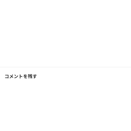
2020/03/24(火)
ランニング
Facebook
X
Bluesky
Threads
Hatena
LINE
ランニング
、
ブログ
カテゴリー
コメントを残す