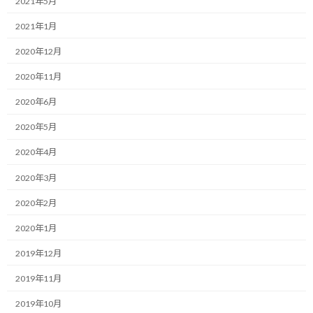
2021年5月
新型コロナウイルスの拡散の範囲がまだまだ読めない中、公立学
2021年1月
校の休校や在宅勤務の推奨など各所に大きな影響が出てきていま
すね。
2020年12月
そんな中、ウルトラトレイル・マウントフジ(UTMF)実行委員会か
2020年11月
ら今年の開催に関してリリースが発表されました。
2020年6月
要約すると下記の通りです。
2020年5月
・レースは現時点では開催する方向。ただし、3/16（月）に最終
2020年4月
判断を行う。
2020年3月
・レース以外の関連イベントは全て中止。
2020年2月
2020年1月
・プライベートサポートの禁止、エイドへの応援者の立ち入り禁
止。
2019年12月
・エイドでの提供物の全面見直し（特に調理物）。
2019年11月
2019年10月
・会場、エイドでのマッサージ、テーピング等のサービス中止。