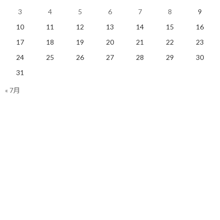
明日も楽しく走りましょう！
3
4
5
6
7
8
9
10
11
12
13
14
15
16
17
18
19
20
21
22
23
関連
24
25
26
27
28
29
30
31
« 7月
ガーミン充電ケーブル、や
彩の国100Kmに向けて試し
っぱり純正が一番！？
たあれこれを評価する
2019/05/14(火)
2019/05/13(月)
ランニング
ランニング
いよいよUTMBも心配にな
ってきた…