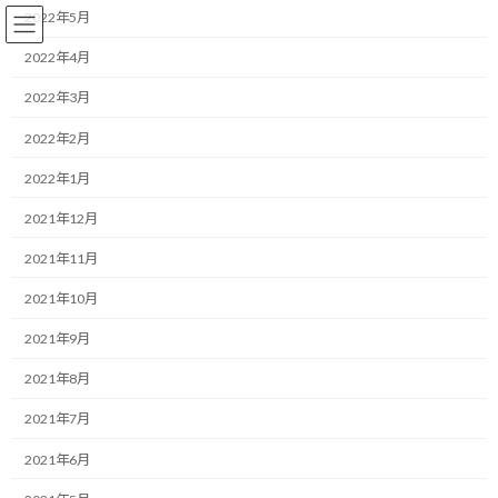
コ
ナ
2022年5月
ン
ビ
テ
ゲ
2022年4月
ン
ー
2022年3月
ツ
シ
へ
ョ
ランニング
2022年2月
ス
ン
キ
に
2022年1月
ッ
移
プ
動
HOME
ブログ
ランニング
UTMFの開催はまだ検討中だそうです
2021年12月
2021年11月
UTMFの開催はまだ検討中だそう
2021年10月
です
2021年9月
最
2020/02/29(土)
2022/03/30(水)
マネジメントコーチ しゅんじ
2021年8月
終
更
こんにちは！
2021年7月
新
日
2021年6月
時
ランニング・モチベーターのしゅんじです。
: