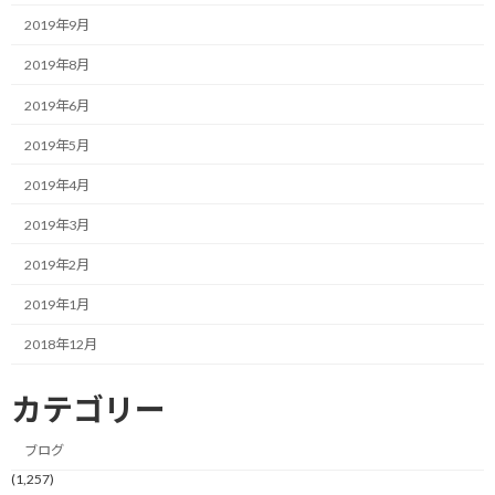
2019年9月
・DNSの場合、次回の優先エントリー権付与。
2019年8月
とまぁ、今までこのレースに向けて準備をしてきた選手に向けて
2019年6月
は最大限の努力で走ってもらいたいとの心遣いが垣間見える状況で
す。
2019年5月
2019年4月
個人的には実質的にあまり影響のないことばかりですが、エイド
の提供物から調理物がなくなるとちょっと寂しくはありますね。
2019年3月
そう言えば、前回参加したときにはマッサージのお世話にもなり
2019年2月
ましたね…
2019年1月
上記の通り、色々と中止や禁止事項がありますが、もし予定通り
2018年12月
開催頂けるなら、それが一番ですのでぜひ開催に漕ぎ着けてもら
いたいです。
カテゴリー
ただ、残念ながら中止の判断に至ったとしても、こういう状況で
ブログ
すから理解はしますし、尊重もしますよ。
(1,257)