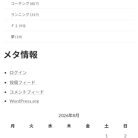
コーチング (827)
ただ、今年は東京マラソン、UTMF、UTMB（ウルトラトレイル・
デュ・モンブラン）の3つのみに絞ってレースに参加予定だったの
ランニング (317)
で、すでに東京マラソンに参加できなくなり、万一UTMFがなくな
るとするとまさかのUTMB一本勝負！になってしまいますね。
Ｆ１ (93)
夢 (19)
ロングトレイルレースを経ずにシャモニーには行きたくないので、
やっぱりUTMFは開催して欲しいな。
メタ情報
期待してます！
ログイン
投稿フィード
今日のポイント！
コメントフィード
WordPress.org
果報は寝て待て！
2026年8月
【今日の実績】
月
火
水
木
金
土
日
ラン： 45.2Km 獲得標高1563m
1
2