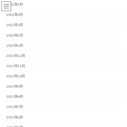
コ
ナ
2022年5月
ン
ビ
テ
ゲ
2022年4月
ン
ー
2022年3月
ツ
シ
へ
ョ
2021年6月
2022年2月
ス
ン
キ
に
2022年1月
ッ
移
プ
動
HOME
2021年6月
2021年12月
2021年11月
PDCAとはすなわち着弾位置からの補正
コーチング
2021年10月
2021/06/30(水)
2021年9月
こんにちは！ モチベータのしゅんじです。 今日
も目標達成に向けた考え方について共有しま
2021年8月
す。 目標を達成する人は、目標に到達するまで
行動を続けた人です。 そして、それはただ闇雲
2021年7月
に突き進めば良い訳ではなく、常に歩んできた
道の […]
2021年6月
続きを読む