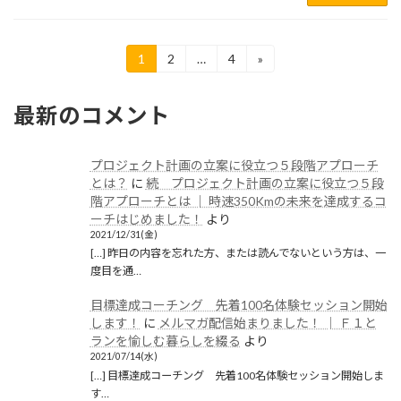
投
1
2
…
4
»
固
固
固
定
定
定
稿
ペ
ペ
ペ
最新のコメント
ー
ー
ー
の
ジ
ジ
ジ
ペ
プロジェクト計画の立案に役立つ５段階アプローチ
ー
とは？
に
続 プロジェクト計画の立案に役立つ５段
階アプローチとは │ 時速350Kmの未来を達成するコ
ジ
ーチはじめました！
より
送
2021/12/31(金)
[…] 昨日の内容を忘れた方、または読んでないという方は、一
り
度目を通…
目標達成コーチング 先着100名体験セッション開始
します！
に
メルマガ配信始まりました！ │ Ｆ１と
ランを愉しむ暮らしを綴る
より
2021/07/14(水)
[…] 目標達成コーチング 先着100名体験セッション開始しま
す…