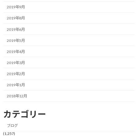
2019年9月
続きを読む
2019年8月
目標達成コーチング 先着100名体験セ
コーチング
2019年6月
ッション開始します！
2021/06/27(日)
2019年5月
こんにちは！ 目標達成コーチのしゅんじです！
2019年4月
私事で恐縮ですが、この度コーチングを学び始
めました。 目的はこのブログ設立の思いと同じ
2019年3月
なんですが、「自ら行動することを通して、挑
戦する人を応援する」事です。 ブログでは自分
2019年2月
が […]
2019年1月
続きを読む
2018年12月
どうやれば成功するかに着目する
コーチング
カテゴリー
2021/06/27(日)
こんにちは！ モチベータのしゅんじです。 今日
ブログ
も目標達成に向けた考え方について共有しま
す。 継続したアクションに繋げるために行動目
(1,257)