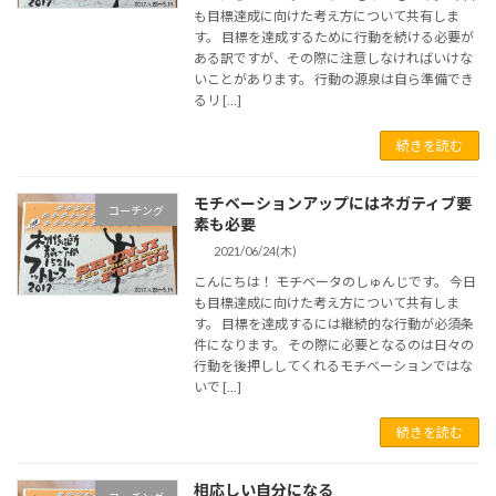
も目標達成に向けた考え方について共有しま
7
8
9
10
11
12
13
す。 目標を達成するために行動を続ける必要が
ある訳ですが、その際に注意しなければいけな
14
15
16
17
18
19
20
いことがあります。 行動の源泉は自ら準備でき
21
22
23
24
25
26
27
るリ […]
28
29
30
続きを読む
« 5月
7月 »
モチベーションアップにはネガティブ要
コーチング
素も必要
2021/06/24(木)
こんにちは！ モチベータのしゅんじです。 今日
も目標達成に向けた考え方について共有しま
す。 目標を達成するには継続的な行動が必須条
件になります。 その際に必要となるのは日々の
行動を後押ししてくれるモチベーションではな
いで […]
続きを読む
相応しい自分になる