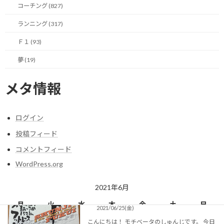
標を設定して、それを愚直に毎日続ける方もい
コーチング (827)
らっしゃるでしょう。 行動目標ですから一つだ
けで […]
ランニング (317)
続きを読む
Ｆ１ (93)
夢 (19)
できている事に目を向けて前進する
ランニング
2021/06/26(土)
メタ情報
こんにちは！ モチベータのしゅんじです。 私事
ですが、今日は久々に山に行って走ってきまし
た！ 確か、前回地元の山に走りに行ったのはゴ
ログイン
ールデンウィークあたりだったと思いますの
で、実に約1.5ヶ月振りのトレイルランです。
投稿フィード
で […]
コメントフィード
続きを読む
WordPress.org
あなたの人生にとって最も大切なものは
2021年6月
コーチング
何か？
月
火
水
木
金
土
日
2021/06/25(金)
1
2
3
4
5
6
こんにちは！ モチベータのしゅんじです。 今日