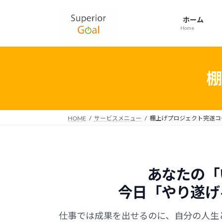
コ
ナ
ン
ビ
ホーム
テ
ゲ
Home
ン
ー
ツ
シ
へ
ョ
棚
ス
ン
キ
に
ッ
移
プ
動
HOME
サービスメニュー
棚上げプロジェクト完遂コ
あなたの「
今日「やり遂げ
仕事では成果を出せるのに、自分の人生