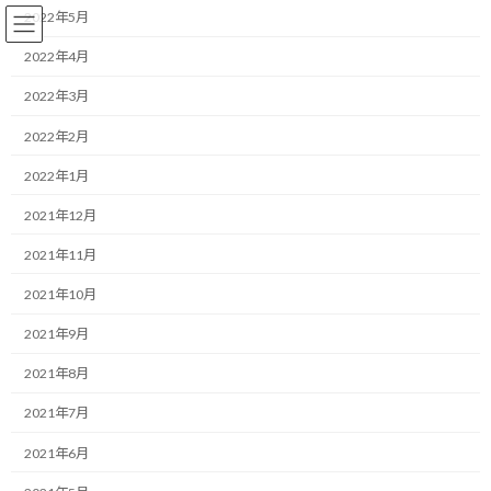
コ
ナ
2022年5月
ン
ビ
テ
ゲ
2022年4月
ン
ー
2022年3月
ツ
シ
へ
ョ
コーチング
2022年2月
ス
ン
キ
に
2022年1月
ッ
移
プ
動
HOME
ブログ
コーチング
2021年12月
計画は「守るもの」ではなく「アジャストするために使うもの」
2021年11月
計画は「守るもの」ではなく
2021年10月
「アジャストするために使うも
2021年9月
の」
2021年8月
2021年7月
最
2025/11/20(木)
2025/11/20(木)
マネジメントコーチ しゅんじ
終
2021年6月
更
おはようございます。
新