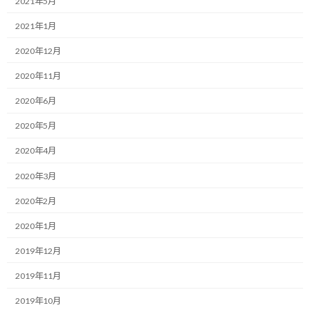
2021年5月
日
時
一緒にやり抜く限界突破パートナー、福井俊治（しゅんじ）で
2021年1月
:
す。
2020年12月
近頃幸いなことに、日々数多くの方々とビジネスのお話をさせて
2020年11月
頂く機会があります。
2020年6月
そんな時、計画表をベースにした「棚上げプロジェクト」完遂コ
2020年5月
ーチをしているというお話しをさせて頂くと、否定的とは言わな
いまでも、ちょっとネガティブな反応をされることが多々ありま
2020年4月
す。
2020年3月
どういうことかというと、計画ということに対して、あまり良い印
2020年2月
象を持っていないということです。
2020年1月
自分にとって、計画を立てている時間はワクワクする楽しい時間で
2019年12月
はあるのですが、そうではない方々も多くいらっしゃるというの
は認識しています。
2019年11月
今日はそんな方々に対して、計画を必ず立てるように、と言うつ
2019年10月