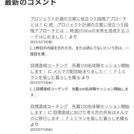
最新のコメント
プロジェクト計画の立案に役立つ５段階アプローチ
とは？
に
続 プロジェクト計画の立案に役立つ５段
階アプローチとは │ 時速350Kmの未来を達成するコ
ーチはじめました！
より
2021/12/31(金)
[…] 昨日の内容を忘れた方、または読んでないという方は、一
度目を通…
目標達成コーチング 先着100名体験セッション開始
します！
に
メルマガ配信始まりました！ │ Ｆ１と
ランを愉しむ暮らしを綴る
より
2021/07/14(水)
[…] 目標達成コーチング 先着100名体験セッション開始しま
す…
目標達成コーチング 先着100名体験セッション開始
します！
に
目標達成に向けた考え方の共有はメルマ
ガに移行します │ Ｆ１とランを愉しむ暮らしを綴る
より
2021/07/14(水)