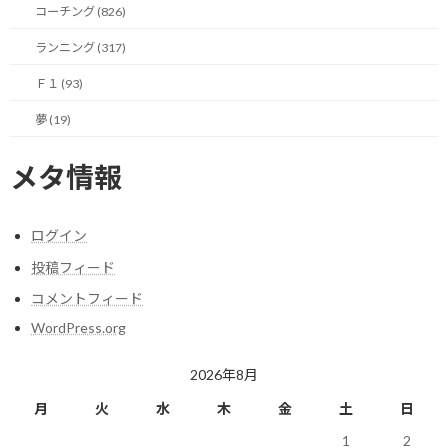
コーチング (826)
そこについて、もう少し詳しく説明させて頂きます。
ランニング (317)
■ 抵抗①：計画は「守れない」から意味がない
Ｆ１ (93)
まず、計画を守れないので立てたくないと思っている方。
夢 (19)
この方は、そもそも、スタート地点の認識が間違っています。
メタ情報
計画を立てたら何が何でもそれを守らないといけない、という認
識が、すでに間違っているのです。
ログイン
投稿フィード
だからこそ、計画通りに進まなかった時に、その現実に直面し
て、必要以上にネガティブな印象を持ってしまう。
コメントフィード
WordPress.org
いつもお伝えしていることではありますが、計画は立てたところ
で、必ず守れるのではありません。
2026年8月
むしろ、守れないことの方が多いと思って下さい。
月
火
水
木
金
土
日
1
2