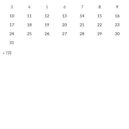
計画表の有効性は、やりたかったプランと、現実の進捗のギャッ
3
4
5
6
7
8
9
プをちゃんと認識し、その時点で、今後どう進めていくか、とい
う
アジャスト（修正）をするために使う
というのが目的の一つで
10
11
12
13
14
15
16
す。
17
18
19
20
21
22
23
なので、守れない状況も織り込んで、その上で、次の一手をどうす
24
25
26
27
28
29
30
るか、というのを考えればいいだけなので、変にネガティブなイメ
31
ージを持ってしまうのは間違った印象です。
« 7月
守れなかった過去ではなく、「どうすれば目標に近づけるか」と
いう未来に向かって計画表を活用する、という認識を持っていただ
ければいいと思います。
■ 抵抗②：計画がなくても成果が出ている
もう一つの「計画表を作らなくとも、とりあえず成果が出てるの
で問題ない」という方についてお伝えします。
確かに、その結果だけを見ると、進んでいるのは事実だと思いま
す。