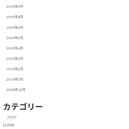
もりはないのですが、あった方がいいですよ、という話をさせて
2019年9月
頂きます。
2019年8月
さて、計画を立てたくないと思われている方々は、どのようなネガ
2019年6月
ティブなイメージを持っているのでしょうか。
2019年5月
あくまでも自分が直接お話しさせて頂いたり、間接的に入手した
情報に限られますが、大きく二つあると思っています。
2019年4月
2019年3月
一つは「計画を立てたところで、それを守る自信がないので立て
たくない」という方。
2019年2月
もう一つは「とりあえず成果が出ているので、そもそも計画なんて
2019年1月
いらない」と思っている方。
2018年12月
だいたいこの二つのパターンに集約されるのではないかと思いま
カテゴリー
す。
ブログ
しかし、いずれの方々にとっても、計画を立てた方が、物事はやは
りスムーズに進むのではないかと思うのです。
(1,256)