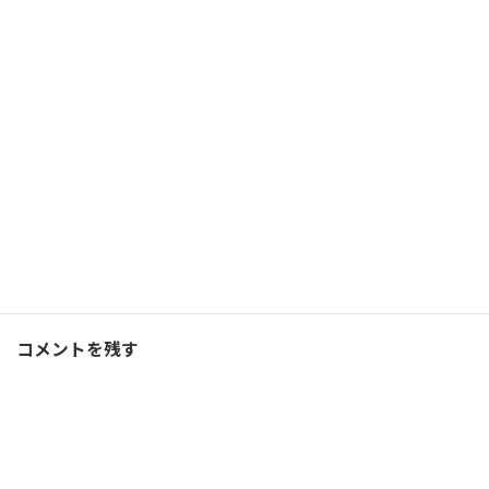
一年の計は元旦にあるがそ
の目的は？
2022/01/01(土)
コーチング
Facebook
X
Bluesky
Threads
Hatena
LINE
コーチング
、
ブログ
カテゴリー
コメントを残す