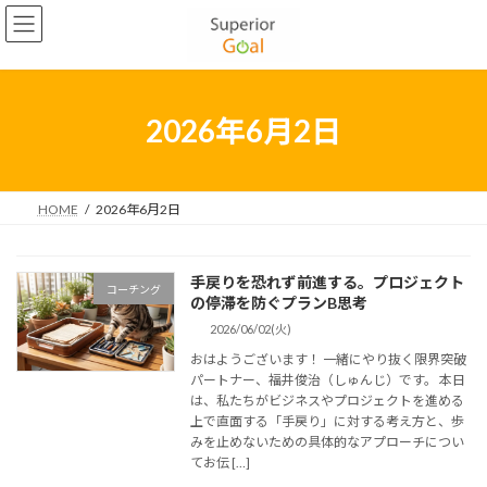
コ
ナ
ン
ビ
2022年5月
テ
ゲ
ン
ー
2022年4月
ツ
シ
2022年3月
へ
ョ
2026年6月2日
ス
ン
2022年2月
キ
に
ッ
移
2022年1月
プ
動
HOME
2026年6月2日
2021年12月
2021年11月
手戻りを恐れず前進する。プロジェクト
コーチング
の停滞を防ぐプランB思考
2021年10月
2026/06/02(火)
2021年9月
おはようございます！ 一緒にやり抜く限界突破
パートナー、福井俊治（しゅんじ）です。 本日
2021年8月
は、私たちがビジネスやプロジェクトを進める
上で直面する「手戻り」に対する考え方と、歩
2021年7月
みを止めないための具体的なアプローチについ
てお伝 […]
2021年6月