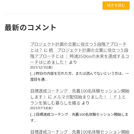
続きを読む
2021年5月
2021年1月
最新のコメント
2020年12月
2020年11月
プロジェクト計画の立案に役立つ５段階アプローチ
2020年6月
とは？
に
続 プロジェクト計画の立案に役立つ５段
階アプローチとは │ 時速350Kmの未来を達成するコ
2020年5月
ーチはじめました！
より
2021/12/31(金)
2020年4月
[…] 昨日の内容を忘れた方、または読んでないという方は、一
度目を通…
2020年3月
目標達成コーチング 先着100名体験セッション開始
2020年2月
します！
に
メルマガ配信始まりました！ │ Ｆ１と
ランを愉しむ暮らしを綴る
より
2020年1月
2021/07/14(水)
[…] 目標達成コーチング 先着100名体験セッション開始しま
2019年12月
す…
2019年11月
目標達成コーチング 先着100名体験セッション開始