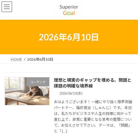
コ
ナ
2022年5月
ン
ビ
テ
ゲ
2022年4月
ン
ー
2022年3月
ツ
シ
へ
ョ
2026年6月10日
2022年2月
ス
ン
キ
に
2022年1月
ッ
移
プ
動
HOME
2026年6月10日
2021年12月
2021年11月
理想と現実のギャップを埋める。問題と
コーチング
2021年10月
課題の明確な境界線
2026/06/10(水)
2021年9月
おはようございます！ 一緒にやり抜く限界突破
2021年8月
パートナー、福井俊治（しゅんじ）です。 本日
は、私たちがビジネスや人生の目標に向かって
2021年7月
進む上で、非常に重要となる思考の整理につい
て、お伝えさせて下さい。 テーマは、「問題」
2021年6月
と「 […]