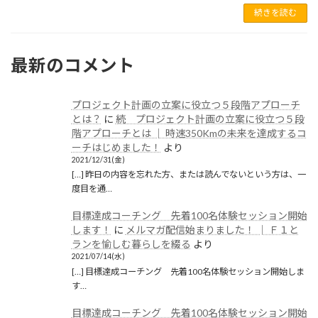
2021年5月
続きを読む
2021年1月
2020年12月
最新のコメント
2020年11月
2020年6月
プロジェクト計画の立案に役立つ５段階アプローチ
とは？
に
続 プロジェクト計画の立案に役立つ５段
2020年5月
階アプローチとは │ 時速350Kmの未来を達成するコ
ーチはじめました！
より
2020年4月
2021/12/31(金)
[…] 昨日の内容を忘れた方、または読んでないという方は、一
2020年3月
度目を通…
2020年2月
目標達成コーチング 先着100名体験セッション開始
します！
に
メルマガ配信始まりました！ │ Ｆ１と
2020年1月
ランを愉しむ暮らしを綴る
より
2019年12月
2021/07/14(水)
[…] 目標達成コーチング 先着100名体験セッション開始しま
2019年11月
す…
2019年10月
目標達成コーチング 先着100名体験セッション開始