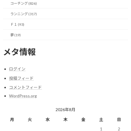
確実に「売れる」本を仕入れて、並べる。
コーチング (826)
ランニング (317)
書店は、売れない本を返品できる、という素晴らしい仕組みがあ
るのです。自分は、ただ、その当たり前の仕組みを、当たり前に
Ｆ１ (93)
活用しただけでした。
夢 (19)
次にやったことは、
「成果の見える化」
です。
メタ情報
当時、本の売上集計は、本に挟まっている「スリップ」と呼ばれる
伝票を、レジで抜き取り、それを閉店後に手作業で数える、とい
う、非常に地道で、大変な作業でした。
ログイン
投稿フィード
自分は、その地味な作業を毎日続け、週間の売上ベスト10ランキ
コメントフィード
ングを手書きで作り、売り場の最も目立つ場所に、掲示したので
す。
WordPress.org
すると、お客様はランキングに興味を持ち、売れている本が、さ
2026年8月
らに売れる、という好循環が生まれました。
月
火
水
木
金
土
日
そして、最後にやったこと。
1
2