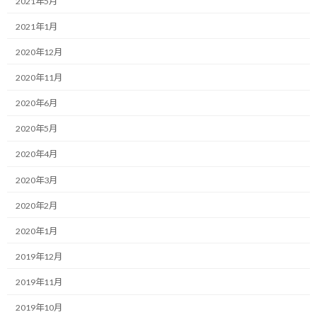
2021年5月
:
す。
2021年1月
目標に向かって突き進む中で、私たちはつい、何か特別な「魔法」
2020年12月
や、誰も知らない「裏技」を探し求めてしまいがちです。
2020年11月
しかし、本当に大きな成果を生み出すのは、いつだって、地味で、
2020年6月
当たり前で、誰もが知っているはずの「基本」の徹底だったりしま
す。
2020年5月
今日は、そのことを自分自身の少し昔の、しかし大切な原体験を
2020年4月
通じて、お話しさせてください。
2020年3月
かなり昔の話になりますが、自分が学生時代に、町の本屋でアル
2020年2月
バイトをしていたことがあります。
2020年1月
ある日、自分は、文庫本コーナーの担当を任されました。
2019年12月
そして、結論から言うと、バイトで素人の自分でも、その売り場の
2019年11月
売り上げを、目に見えて改善することができたのです。
2019年10月