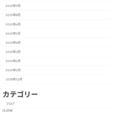
では、何か凄いことをしたのかというと、全然そんなことはあり
2019年9月
ません。
2019年8月
やったことは、おそらく、これを読んでくださっているあなたで
2019年6月
も、「なんだ、そんなことか」と思うような、ごくごく「当たり
前」のことだけでした。
2019年5月
2019年4月
当時の文庫本コーナーは、在庫管理が十分とは言えない状況でし
た。
2019年3月
売れ筋の新刊が平積みされている一方で、棚に差さっている本の多
2019年2月
くが、長い間、動いていない。いわゆる「死に筋」商品が、貴重
2019年1月
な棚の面積を占領し、販売効率を下げていたのです。
2018年12月
そこで、自分がまずやったこと。
カテゴリー
それは
「流れを良くする」
という、商売の基本でした。
ブログ
売れていない本は、思い切って出版社に「返品」する。そして、空
(1,256)
いたスペースに、出版社が提供してくれる販売ランキング上位の、