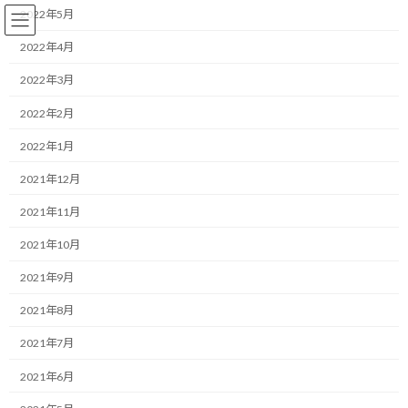
コ
ナ
2022年5月
ン
ビ
テ
ゲ
2022年4月
ン
ー
2022年3月
ツ
シ
へ
ョ
コーチング
2022年2月
ス
ン
キ
に
2022年1月
ッ
移
プ
動
HOME
ブログ
コーチング
2021年12月
成功への「魔法」は、いつも足元に隠されている
2021年11月
成功への「魔法」は、いつも足
2021年10月
元に隠されている
2021年9月
2021年8月
最
2025/08/11(月)
2025/08/11(月)
マネジメントコーチ しゅんじ
終
2021年7月
更
おはようございます！
新
2021年6月
日
時
一緒にやり抜く限界突破パートナー、福井俊治（しゅんじ）で