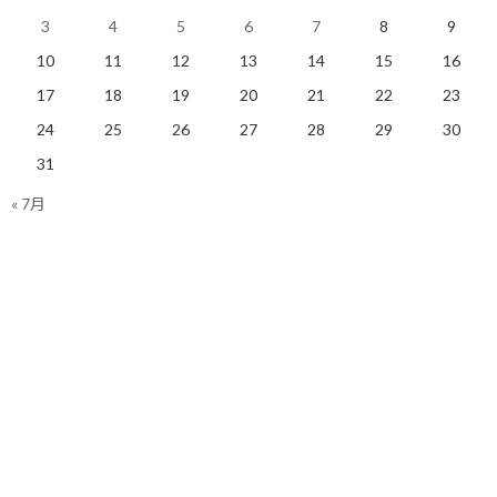
3
4
5
6
7
8
9
それは、ほんの少しの
「自分の情熱を乗せる」
ことでした。
10
11
12
13
14
15
16
自分が読んで、心の底から「これは面白い！」と思った本（当時は
17
18
19
20
21
22
23
海外の冒険小説が大好きでした）を、毎月1冊「今月の特選本」と
24
25
26
27
28
29
30
して、手作りのポップと共に、平積みで紹介するコーナーを始め
たのです。
31
« 7月
最初は見向きもされなかったマイナーな本でも、熱意を込めて紹
介し続けるうちに、少しずつファンがつき、やがては、そのコー
ナーは定番となりました。
また、文庫コーナーの正面で特集を組んだりしました。
F1が大好きだったので「F1 Grand Prix特集」を組んだり、ミステ
リが好きだったので「秋の夜長のミステリ特集」を組んだりもし
ました。
特にバイト代が上がる訳でもないのに、本当に、ただ楽しんでや
っていました。