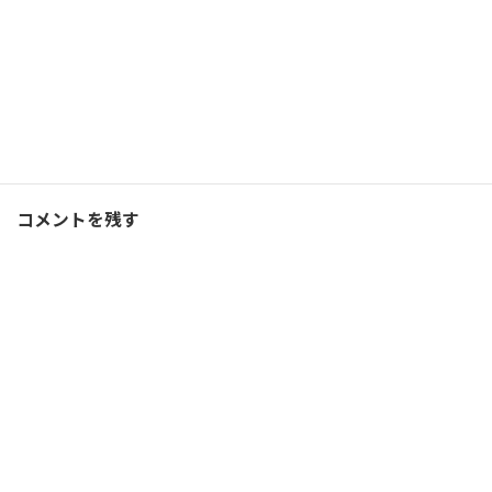
Facebook
X
Bluesky
Threads
Hatena
LINE
コーチング
、
ブログ
カテゴリー
コメントを残す