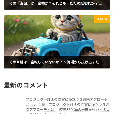
その「海図」は、宝物か？それとも、ただの紙切れか？ ～走りながら考える、航海術～
2025/08/10(日)
次の記事
その車輪は、空転していないか？ ～泥沼から抜け出すための、最小で、最強の一歩～
2025/08/12(火)
最新のコメント
プロジェクト計画の立案に役立つ５段階アプローチ
とは？
に
続 プロジェクト計画の立案に役立つ５段
階アプローチとは │ 時速350Kmの未来を達成するコ