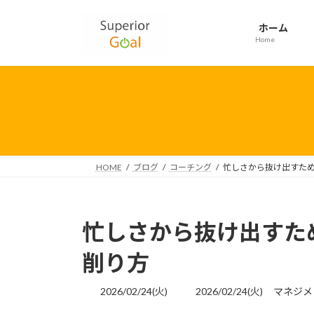
コ
ナ
ン
ビ
ホーム
テ
ゲ
Home
ン
ー
ツ
シ
へ
ョ
ス
ン
キ
に
ッ
移
プ
動
HOME
ブログ
コーチング
忙しさから抜け出すた
忙しさから抜け出すた
削り方
最
2026/02/24(火)
2026/02/24(火)
マネジメ
終