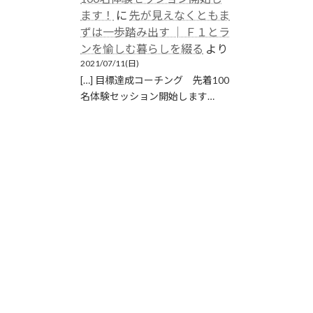
ます！
に
先が見えなくともま
ずは一歩踏み出す │ Ｆ１とラ
ンを愉しむ暮らしを綴る
より
2021/07/11(日)
[…] 目標達成コーチング 先着100
名体験セッション開始します…