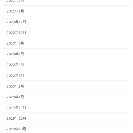
2021年5月
:
す。
2021年1月
本日は私たちがビジネスを進める上で、自分自身の時間と心の平
2020年12月
穏を守るための「マイルール」の設定についてお伝えさせて下さ
い。
2020年11月
2020年6月
テーマは他人の行動に振り回されず、自分にとって心地よい環境を
どうやって作っていくかについてです。
2020年5月
最近、日々多くの方々と、オンラインや対面でミーティングをさせ
2020年4月
て頂く機会があります。
2020年3月
改めて書くまでもないことですが、ミーティングの時間というも
2020年2月
のは、あらかじめ決まっていますよね。
2020年1月
普通は、何時から始まって何時に終わるというのが、スケジュール
2019年12月
として明確に決まっているものです。
2019年11月
少なくとも、自分が会議を設定する場合には、必ず設定していま
2019年10月
す。