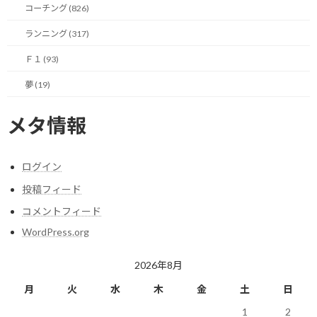
コーチング (826)
なリソースです。
ランニング (317)
開始時刻に相手が現れない数分間、あるいはすっぽかされて画面
の前で待ち続ける時間は、単なるスケジュールのロスというだけ
Ｆ１ (93)
ではありません。
夢 (19)
そのミーティングに向けて整えていた集中力や、エネルギーを削が
メタ情報
れてしまうことになります。
また、その時間帯にできたであろう活動が結局できなくなるとい
ログイン
う、機会損失も招いてしまいます。（細切れになった時間ではで
きることに制限があるので）
投稿フィード
コメントフィード
では、この開始時刻に現れないとか、すっぽかされるといった事
態に対してどう対処するかというのが本日のテーマです。
WordPress.org
一言で言うと、自分はこういう日常の小さなリスクに対して、明確
2026年8月
なマイルールを決めて対処することにしています。
月
火
水
木
金
土
日
ちなみに、自分の周囲の方で非常にマメな方は、オンラインミー
1
2