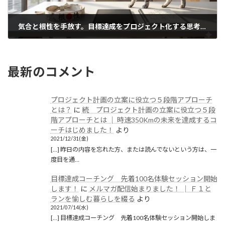
気合と根性を手放す。目標達成をプロジェクト化する思考法
2026/06/05(金)
最新のコメント
プロジェクト計画の立案に役立つ５段階アプローチ
とは？
に
続 プロジェクト計画の立案に役立つ５段
階アプローチとは │ 時速350Kmの未来を達成するコ
ーチはじめました！
より
2021/12/31(金)
[…] 昨日の内容を忘れた方、または読んでないという方は、一
度目を通…
目標達成コーチング 先着100名体験セッション開始
します！
に
メルマガ配信始まりました！ │ Ｆ１と
ランを愉しむ暮らしを綴る
より
2021/07/14(水)
[…] 目標達成コーチング 先着100名体験セッション開始しま