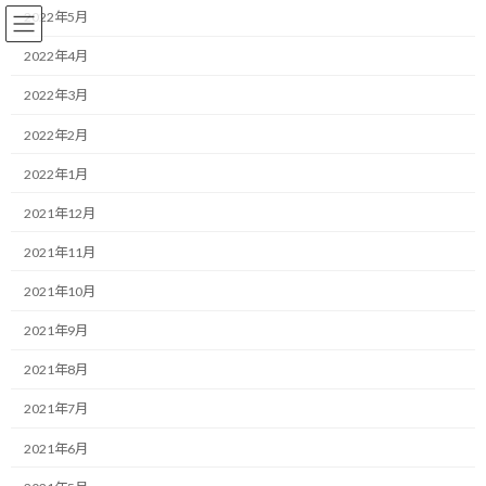
コ
ナ
2022年5月
ン
ビ
テ
ゲ
2022年4月
ン
ー
2022年3月
ツ
シ
へ
ョ
コーチング
2022年2月
ス
ン
キ
に
2022年1月
ッ
移
プ
動
HOME
ブログ
コーチング
2021年12月
心地よい環境を自ら作る。ストレスを手放すマイルールの設計
2021年11月
心地よい環境を自ら作る。スト
2021年10月
レスを手放すマイルールの設計
2021年9月
2021年8月
最
2026/06/04(木)
2026/06/04(木)
マネジメントコーチ しゅんじ
終
2021年7月
更
おはようございます！
新
2021年6月
日
時
一緒にやり抜く限界突破パートナー、福井俊治（しゅんじ）で