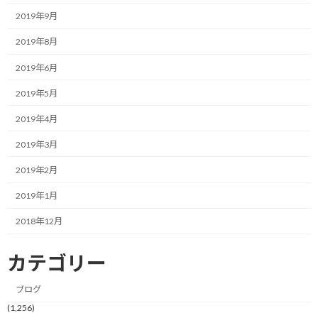
2019年9月
最近は、カレンダーアプリや、Zoomなどのミーティングアプリを
活用して、会議を設定するので、当然その日時はお互いに共有され
2019年8月
ている前提ですよね。
2019年6月
しかし、いつも感じることなのですが、この開始時間を守らな
2019年5月
い、あるいは守ろうともしないという方が結構いらっしゃいま
2019年4月
す。
2019年3月
以前であれば、開始時刻に現れない方は、体感で5割くらいだった
印象ですが、理由は分かりませんが、最近はもっと増えているイ
2019年2月
メージです。
2019年1月
あと、結構な割合で、事前の連絡もなくすっぽかされるケースも増
2018年12月
えてきている印象を受けます。
カテゴリー
（本当は、終了時刻も意識して進行して頂きたいという思いもあ
るのですが、今回はその話は割愛させて頂きます。）
ブログ
(1,256)
スモールビジネスの経営者や個人事業主にとって、時間は最も貴重