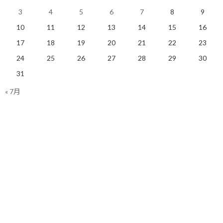
ティングのURLの共有情報をあえて直前にしか発行しないことで、
3
4
5
6
7
8
9
情報が埋もれないようにケアをされる方がいらっしゃいます。
10
11
12
13
14
15
16
あるいは、必ず前日や当日の朝に、リマインドのメッセージを送
17
18
19
20
21
22
23
って下さる方もいます。
24
25
26
27
28
29
30
それはミスを防ぐための一つの立派な対策でもありますし、非常
31
に相手を思いやったありがたい行動なんだろうなと思います。
« 7月
ただ、あえて正直に言わせて頂くと、自分は直前にリマインドのメ
ッセージを頂くのが少し苦手です。
なぜなら、自分にとって無駄なメッセージのやり取りが、一往復
増えてしまうからです。（ミーティングの数が増えるとなおさらで
す…）
やらなくていいメッセージのやり取りが発生することは、単純に
無駄にリソースを奪われること以外の何ものでもありません。
自分の場合、ミーティングの日程を設定した瞬間に必ずGoogleカ