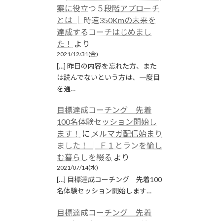
案に役立つ５段階アプローチ
とは │ 時速350Kmの未来を
達成するコーチはじめまし
た！
より
2021/12/31(金)
[…] 昨日の内容を忘れた方、また
は読んでないという方は、一度目
を通…
目標達成コーチング 先着
100名体験セッション開始し
ます！
に
メルマガ配信始まり
ました！ │ Ｆ１とランを愉し
む暮らしを綴る
より
2021/07/14(水)
[…] 目標達成コーチング 先着100
名体験セッション開始します…
目標達成コーチング 先着