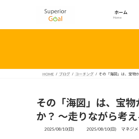
コ
ナ
ン
ビ
ホーム
テ
ゲ
Home
ン
ー
ツ
シ
へ
ョ
ス
ン
キ
に
ッ
移
プ
動
HOME
ブログ
コーチング
その「海図」は、宝物か
その「海図」は、宝物
か？ ～走りながら考
最
2025/08/10(日)
2025/08/10(日)
マネジメ
終