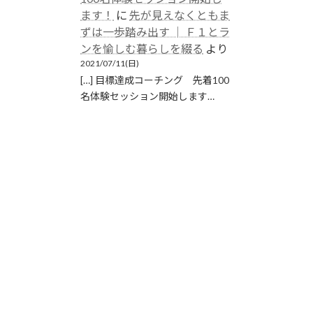
ます！
に
先が見えなくともま
ずは一歩踏み出す │ Ｆ１とラ
ンを愉しむ暮らしを綴る
より
2021/07/11(日)
[…] 目標達成コーチング 先着100
名体験セッション開始します…