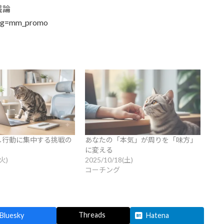
践論
reg=mm_promo
し行動に集中する挑戦の
あなたの「本気」が周りを「味方」
に変える
(火)
2025/10/18(土)
コーチング
Threads
Bluesky
Hatena