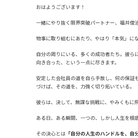
更
おはようございます！
新
日
時
一緒にやり抜く限界突破パートナー、福井俊
:
物事に取り組むにあたり、やはり「本気」に
自分の周りにいる、多くの成功者たち。彼ら
向き合った、という一点に尽きます。
安定した会社員の道を自ら手放し、何の保証
づけば、その道を、力強く切り拓いている。
彼らは、決して、無謀な挑戦に、やみくもに
ある日、ある瞬間、一つの、しかし人生を根
その決心とは
「自分の人生のハンドルを、自