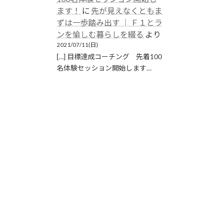
ます！
に
先が見えなくともま
ずは一歩踏み出す │ Ｆ１とラ
ンを愉しむ暮らしを綴る
より
2021/07/11(日)
[…] 目標達成コーチング 先着100
名体験セッション開始します…