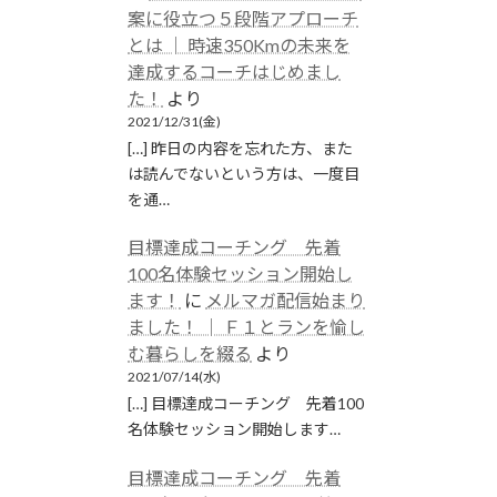
案に役立つ５段階アプローチ
とは │ 時速350Kmの未来を
達成するコーチはじめまし
た！
より
2021/12/31(金)
[…] 昨日の内容を忘れた方、また
は読んでないという方は、一度目
を通…
目標達成コーチング 先着
100名体験セッション開始し
ます！
に
メルマガ配信始まり
ました！ │ Ｆ１とランを愉し
む暮らしを綴る
より
2021/07/14(水)
[…] 目標達成コーチング 先着100
名体験セッション開始します…
目標達成コーチング 先着