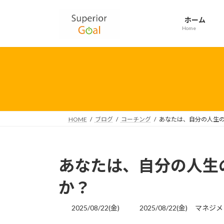
コ
ナ
ン
ビ
ホーム
テ
ゲ
Home
ン
ー
ツ
シ
へ
ョ
ス
ン
キ
に
ッ
移
プ
動
HOME
ブログ
コーチング
あなたは、自分の人生
あなたは、自分の人生
か？
最
2025/08/22(金)
2025/08/22(金)
マネジメ
終