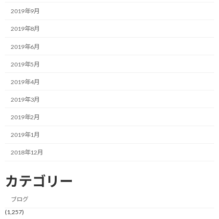
優れた作家は、こう言います。
2019年9月
このキャラ設定を完璧に行うことができれば、そのキャラクター
2019年8月
は、物語の中で、やがて自らの意志で動き始めるのだと。
2019年6月
作家の想像すら超える領域で、登場人物が躍動し、物語を力強
2019年5月
く、前へと進めていく。
2019年4月
それは、まるで、キャラクターに魂が宿る瞬間のようです。
2019年3月
さて、この考え方。
2019年2月
そっくりそのまま、あなたの目標達成の道のりに、転用できると
2019年1月
したら、どうでしょう。
2018年12月
ここで設定すべきは、架空のキャラクターではありません。
カテゴリー
あなた自身の、キャラクター設定です。
ブログ
あなたの人生という、壮大な物語。
(1,257)