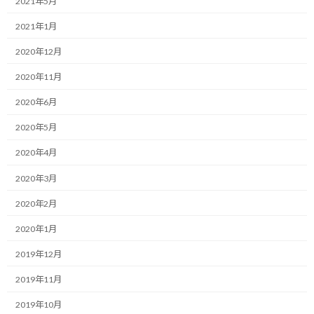
2021年5月
:
す。
2021年1月
優れた物語には、必ず、魅力的な主人公がいます。
2020年12月
彼らは時に笑い、時に涙し、そして絶望的な逆境の中でさえも、
2020年11月
読者の心を掴んで離さない、確かな輝きを放っています。
2020年6月
漫画や小説の世界には「キャラ設定」という言葉があるそうで
2020年5月
す。
2020年4月
物語に登場する人物の性格や考え方、そして行動様式を、物語が
2020年3月
始まる前に、緻密に設定する行為です。
2020年2月
何が好きで、何が嫌いか。
2020年1月
どんな出来事に喜び、どんな言葉に傷つくか。
2019年12月
絶望の淵に立たされた時、その人物は空を仰ぐのか、それとも、
2019年11月
固く拳を握りしめるのか。
2019年10月