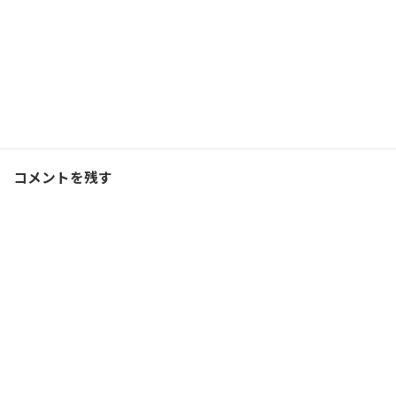
Facebook
X
Bluesky
Threads
Hatena
LINE
コーチング
、
ブログ
カテゴリー
コメントを残す