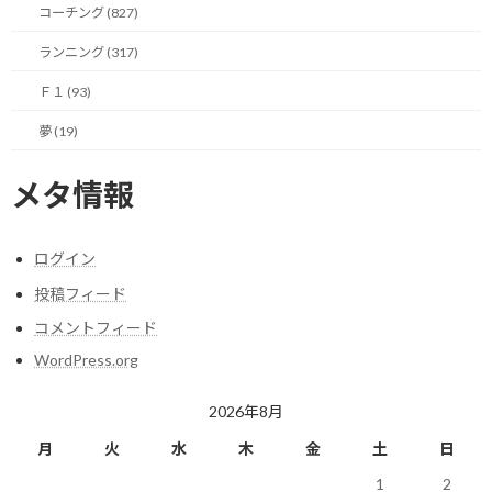
コーチング (827)
その作者は、他の誰でもない、あなた自身です。
ランニング (317)
そして、その主人公もまた、あなた自身なのです。
Ｆ１ (93)
私たちは日々、様々な選択を迫られます。
夢 (19)
その無数の選択の積み重ねが、あなたというキャラクターを形作
メタ情報
り、あなたの物語の行方を、決定づけています。
しかし、その選択を、その場の感情や、周囲の評価に、委ねてし
ログイン
まってはいないでしょうか。
投稿フィード
もし、あなたが、自らの手で、最高の物語を紡ぎたいと、本気で願
コメントフィード
うのなら。
WordPress.org
まず、やるべきことは、一つです。
2026年8月
あなたの物語の主人公として、理想の「あなた」を、明確に設定
月
火
水
木
金
土
日
すること。
1
2