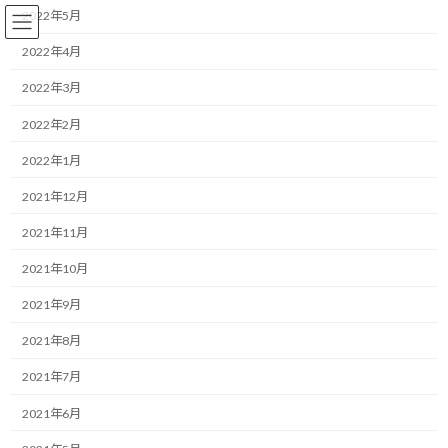
コ
ナ
2022年5月
ン
ビ
テ
ゲ
2022年4月
ン
ー
2022年3月
ツ
シ
へ
ョ
コーチング
2022年2月
ス
ン
キ
に
2022年1月
ッ
移
プ
動
HOME
ブログ
コーチング
2021年12月
あなたの人生の「主人公」は、今、どんな顔をしていますか
2021年11月
あなたの人生の「主人公」は、
2021年10月
今、どんな顔をしていますか
2021年9月
2021年8月
最
2025/09/26(金)
2025/09/26(金)
マネジメントコーチ しゅんじ
終
2021年7月
更
おはようございます。
新
2021年6月
日
時
一緒にやり抜く限界突破パートナー、福井俊治（しゅんじ）で