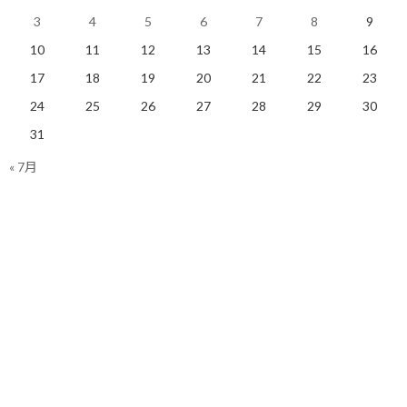
そして、その設定にふさわしい自分として、日々を生きることで
3
4
5
6
7
8
9
す。
10
11
12
13
14
15
16
17
18
19
20
21
22
23
特に重要だと、自分が思うのは、順調に進んでいる時よりも、逆境
に直面した時の、行動特性を、あらかじめ設定しておくことで
24
25
26
27
28
29
30
す。
31
例えば、あなたの前に、高く、分厚い壁が、立ちはだかったとし
« 7月
ます。
その時、あなたの主人公は、どんな行動を取るでしょうか。
どんな言葉を、発するでしょうか。
「もうダメだ」と、膝から崩れ落ちるキャラクターでしょうか。
誰かのせいや、環境のせいにして、ただ、不平不満を並べるキャ
ラクターでしょうか。
それとも。