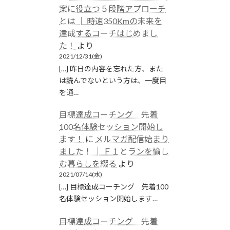
案に役立つ５段階アプローチ
とは │ 時速350Kmの未来を
達成するコーチはじめまし
た！
より
2021/12/31(金)
[…] 昨日の内容を忘れた方、また
は読んでないという方は、一度目
を通…
目標達成コーチング 先着
100名体験セッション開始し
ます！
に
メルマガ配信始まり
ました！ │ Ｆ１とランを愉し
む暮らしを綴る
より
2021/07/14(水)
[…] 目標達成コーチング 先着100
名体験セッション開始します…
目標達成コーチング 先着