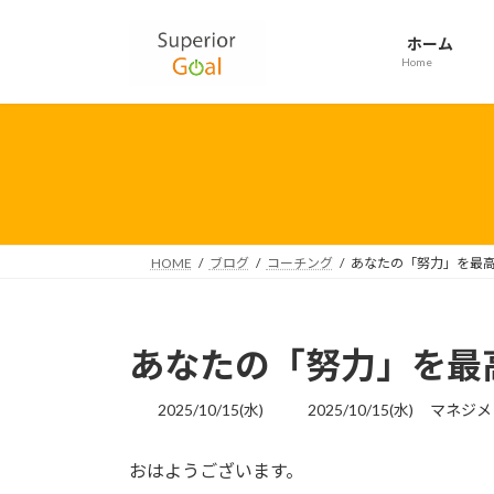
コ
ナ
ン
ビ
ホーム
テ
ゲ
Home
ン
ー
ツ
シ
へ
ョ
ス
ン
キ
に
ッ
移
プ
動
HOME
ブログ
コーチング
あなたの「努力」を最
あなたの「努力」を最
最
2025/10/15(水)
2025/10/15(水)
マネジメ
終
更
おはようございます。
新