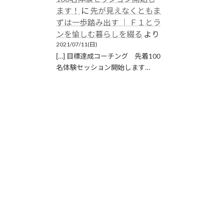
ます！
に
先が見えなくともま
ずは一歩踏み出す │ Ｆ１とラ
ンを愉しむ暮らしを綴る
より
2021/07/11(日)
[…] 目標達成コーチング 先着100
名体験セッション開始します…