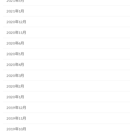
2021年5月
:
す。
2021年1月
毎日多くの業務に追われている方は、これから始まるタスクの山
2020年12月
を想像して少し胃がキリキリしているという状況もあるかも知れ
ません。
2020年11月
2020年6月
本日はそんなあなたに、タスク整理の考え方についてお伝えさせ
て下さい。
2020年5月
テーマは「見えない敵を可視化し、有限な箱に収める技術」で
2020年4月
す。
2020年3月
やることが多過ぎて何から手を付けていいか分からない。
2020年2月
頭の中がごちゃごちゃして、焦りだけが空回りする。
2020年1月
2019年12月
そんな経験があるのではないでしょうか。
2019年11月
自分もよくありました。（今でもゼロではないです）
2019年10月