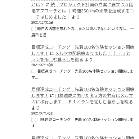
とは？
に
続 プロジェクト計画の立案に役立つ５段
階アプローチとは │ 時速350Kmの未来を達成するコ
ーチはじめました！
より
2021/12/31(金)
[…] 昨日の内容を忘れた方、または読んでないという方は、一
度目を通…
目標達成コーチング 先着100名体験セッション開始
します！
に
メルマガ配信始まりました！ │ Ｆ１と
ランを愉しむ暮らしを綴る
より
2021/07/14(水)
[…] 目標達成コーチング 先着100名体験セッション開始しま
す…
目標達成コーチング 先着100名体験セッション開始
します！
に
目標達成に向けた考え方の共有はメルマ
ガに移行します │ Ｆ１とランを愉しむ暮らしを綴る
より
2021/07/14(水)
[…] 目標達成コーチング 先着100名体験セッション開始しま
す…
目標達成コーチング 先着100名体験セッション開始