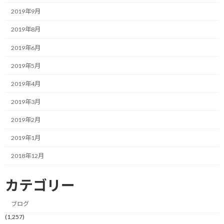
PCの前に座った瞬間に、メールの返信、資料作成、会議の準備、
2019年9月
クライアントへの連絡…と、やるべきことが波のように押し寄せて
きて、結局どれにも集中できずに時間だけが過ぎていく。
2019年8月
2019年6月
これは能力の問題ではなく、単に「脳のメモリ」がパンクしてい
るだけの状態です。
2019年5月
そんな時、まず最初にやるべきことは一つです。
2019年4月
2019年3月
「思いつく限り、やらないといけないことを全て書き出す」こと
です。
2019年2月
2019年1月
騙されたと思って、紙とペン、あるいはPCのメモ帳を用意してみ
て下さい。
2018年12月
そして、今あなたの頭の中を占拠している「気がかり」をすべて外
カテゴリー
に吐き出してみるのです。
ブログ
ここでは綺麗に書こうとする必要はありません。
(1,257)