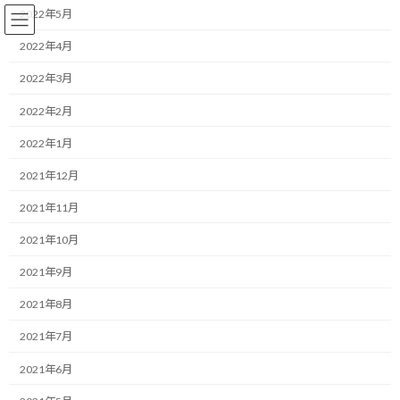
コ
ナ
2022年5月
ン
ビ
テ
ゲ
2022年4月
ン
ー
2022年3月
ツ
シ
へ
ョ
コーチング
2022年2月
ス
ン
キ
に
2022年1月
ッ
移
プ
動
HOME
ブログ
コーチング
2021年12月
頭の中の霧を晴らす「書き出し」と「箱詰め」の技術
2021年11月
頭の中の霧を晴らす「書き出
2021年10月
し」と「箱詰め」の技術
2021年9月
2021年8月
最
2026/02/16(月)
2026/02/16(月)
マネジメントコーチ しゅんじ
終
2021年7月
更
おはようございます！
新
2021年6月
日
時
一緒にやり抜く限界突破パートナー、福井俊治（しゅんじ）で