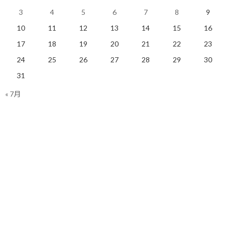
3
4
5
6
7
8
9
不思議なことに、実際に書き出してみると、多くの人はある「気
づき」を得ることになります。
10
11
12
13
14
15
16
17
18
19
20
21
22
23
それは「思ったほど多くないな」という感覚です。
24
25
26
27
28
29
30
私たちの脳は、見えないものを恐怖として増幅させる癖がありま
31
す。
« 7月
頭の中だけで考えていると、10個のタスクがまるで100個あるかの
ような圧迫感を持って迫ってきます。
お化け屋敷が怖いのと同じで、正体が分からないから怖いのです。
しかし、書き出してしまえば、それは単なる「文字の羅列」に変
わります。
「なんだ、敵はこれだけか」
そう思えた瞬間、あなたの心はすでに主導権を取り戻していま