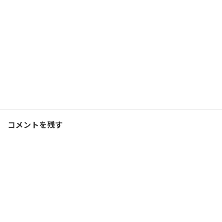
2022/10/21(金)
コーチング
Facebook
X
Bluesky
Threads
Hatena
LINE
コーチング
、
ブログ
カテゴリー
コメントを残す