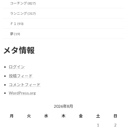
粒度が揃っていないことなんて気にする必要はありません。
コーチング (827)
ランニング (317)
「来期の事業計画の策定」という巨大なプロジェクトと、「プリ
ンタ用紙を買う」という日常の細事（さいじ）が並んでいても構い
Ｆ１ (93)
ません。
夢 (19)
また、それをどうやって実行するかという「手段」が決まっていな
くても大丈夫です。
メタ情報
とにかく脳内にある「やらなきゃ」というノイズを、すべて物理的
な文字情報としてアウトプットすることに集中して下さい。
ログイン
投稿フィード
「数が多過ぎて書き出せない」と尻込みしてしまう方もいるかも
コメントフィード
しれません。
WordPress.org
分かります。
2026年8月
パンドラの箱を開けるような怖さがありますよね。
月
火
水
木
金
土
日
でも、とりあえず書いてみて下さい。
1
2