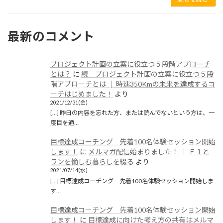
2021年5月
2021年1月
最新のコメント
2020年12月
2020年11月
プロジェクト計画の立案に役立つ５段階アプローチ
2020年6月
とは？
に
続 プロジェクト計画の立案に役立つ５段
階アプローチとは │ 時速350Kmの未来を達成するコ
2020年5月
ーチはじめました！
より
2021/12/31(金)
2020年4月
[…] 昨日の内容を忘れた方、または読んでないという方は、一
度目を通…
2020年3月
目標達成コーチング 先着100名体験セッション開始
2020年2月
します！
に
メルマガ配信始まりました！ │ Ｆ１と
ランを愉しむ暮らしを綴る
より
2020年1月
2021/07/14(水)
2019年12月
[…] 目標達成コーチング 先着100名体験セッション開始しま
す…
2019年11月
目標達成コーチング 先着100名体験セッション開始
2019年10月
します！
に
目標達成に向けた考え方の共有はメルマ