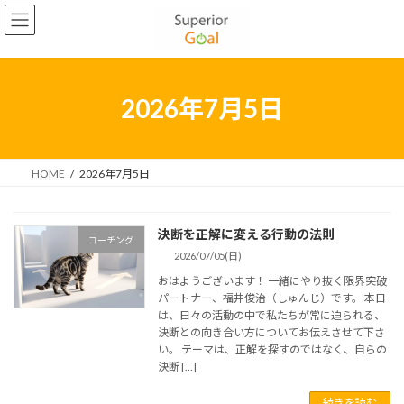
コ
ナ
2022年5月
ン
ビ
テ
ゲ
2022年4月
ン
ー
2022年3月
ツ
シ
へ
ョ
2026年7月5日
2022年2月
ス
ン
キ
に
2022年1月
ッ
移
プ
動
HOME
2026年7月5日
2021年12月
2021年11月
決断を正解に変える行動の法則
コーチング
2021年10月
2026/07/05(日)
2021年9月
おはようございます！ 一緒にやり抜く限界突破
パートナー、福井俊治（しゅんじ）です。 本日
2021年8月
は、日々の活動の中で私たちが常に迫られる、
決断との向き合い方についてお伝えさせて下さ
2021年7月
い。 テーマは、正解を探すのではなく、自らの
決断 […]
2021年6月
続きを読む