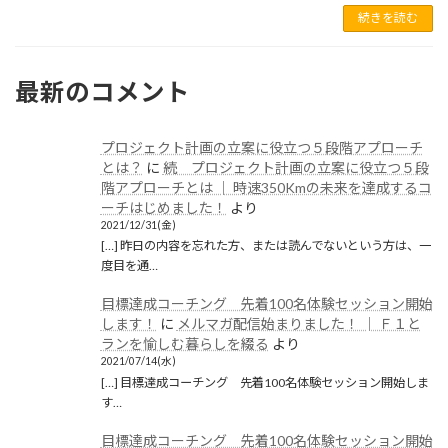
続きを読む
2021年5月
2021年1月
最新のコメント
2020年12月
2020年11月
プロジェクト計画の立案に役立つ５段階アプローチ
2020年6月
とは？
に
続 プロジェクト計画の立案に役立つ５段
階アプローチとは │ 時速350Kmの未来を達成するコ
2020年5月
ーチはじめました！
より
2021/12/31(金)
2020年4月
[…] 昨日の内容を忘れた方、または読んでないという方は、一
度目を通…
2020年3月
目標達成コーチング 先着100名体験セッション開始
2020年2月
します！
に
メルマガ配信始まりました！ │ Ｆ１と
ランを愉しむ暮らしを綴る
より
2020年1月
2021/07/14(水)
[…] 目標達成コーチング 先着100名体験セッション開始しま
2019年12月
す…
2019年11月
目標達成コーチング 先着100名体験セッション開始