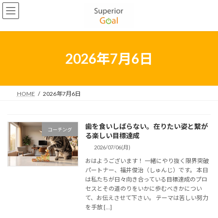
コ
ナ
ン
ビ
2022年5月
テ
ゲ
ン
ー
2022年4月
ツ
シ
2022年3月
へ
ョ
2026年7月6日
ス
ン
2022年2月
キ
に
ッ
移
2022年1月
プ
動
HOME
2026年7月6日
2021年12月
2021年11月
歯を食いしばらない。在りたい姿と繋が
コーチング
る楽しい目標達成
2021年10月
2026/07/06(月)
2021年9月
おはようございます！ 一緒にやり抜く限界突破
パートナー、福井俊治（しゅんじ）です。 本日
2021年8月
は私たちが日々向き合っている目標達成のプロ
セスとその道のりをいかに歩むべきかについ
2021年7月
て、お伝えさせて下さい。 テーマは苦しい努力
を手放 […]
2021年6月