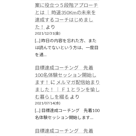
案に役立つ５段階アプローチ
とは │ 時速350Kmの未来を
達成するコーチはじめまし
た！
より
2021/12/31(金)
[…] 昨日の内容を忘れた方、また
は読んでないという方は、一度目
を通…
目標達成コーチング 先着
100名体験セッション開始し
ます！
に
メルマガ配信始まり
ました！ │ Ｆ１とランを愉し
む暮らしを綴る
より
2021/07/14(水)
[…] 目標達成コーチング 先着100
名体験セッション開始します…
目標達成コーチング 先着