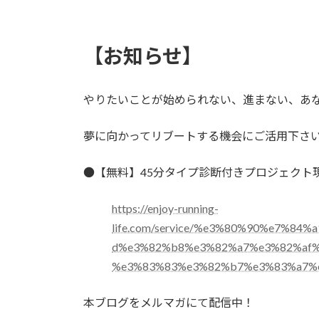
【お知らせ】
やりたいことが始められない、進まない、あ
夢に向かってリブートする機会にご活用下さ
●【無料】45分タイプ診断付きプロジェクト
https://enjoy-running-
life.com/service/%e3%80%90%e7%8
d%e3%82%b8%e3%82%a7%e3%82%af
%e3%83%83%e3%82%b7%e3%83%a7%
本ブログをメルマガにて配信中！