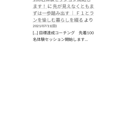
ます！
に
先が見えなくともま
ずは一歩踏み出す │ Ｆ１とラ
ンを愉しむ暮らしを綴る
より
2021/07/11(日)
[…] 目標達成コーチング 先着100
名体験セッション開始します…