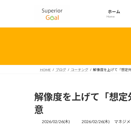
コ
ナ
ン
ビ
ホーム
テ
ゲ
Home
ン
ー
ツ
シ
へ
ョ
ス
ン
キ
に
ッ
移
プ
動
HOME
ブログ
コーチング
解像度を上げて「想定外
解像度を上げて「想定外
意
最
2026/02/26(木)
2026/02/26(木)
マネジメ
終