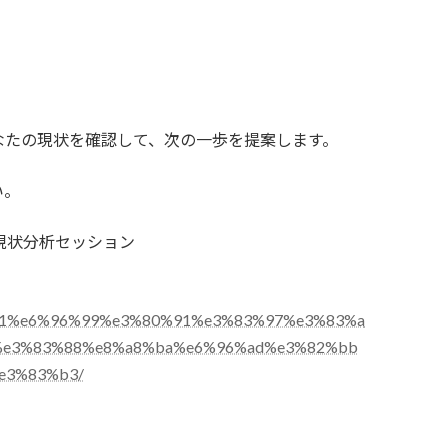
なたの現状を確認して、次の一歩を提案します。
い。
現状分析セッション
4%a1%e6%96%99%e3%80%91%e3%83%97%e3%83%a
%e3%83%88%e8%a8%ba%e6%96%ad%e3%82%bb
e3%83%b3/