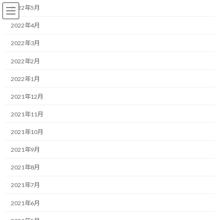
コ
ナ
2022年5月
ン
ビ
テ
ゲ
2022年4月
ン
ー
2022年3月
ツ
シ
へ
ョ
コーチング
2022年2月
ス
ン
キ
に
2022年1月
ッ
移
プ
動
HOME
ブログ
コーチング
2021年12月
完璧な計画を手放す。走りながら解像度を上げて自信を育む仕組み
2021年11月
完璧な計画を手放す。走りながら
2021年10月
解像度を上げて自信を育む仕組
2021年9月
み
2021年8月
2021年7月
最
2026/05/26(火)
2026/05/26(火)
マネジメントコーチ しゅんじ
終
2021年6月
更
おはようございます！
新