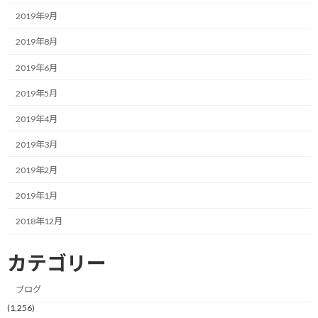
推進支援の現場でみなさまと向き合っていると、正直言って先ほど
2019年9月
の話は「半分合っているけれど、半分間違っている」と感じること
があります。
2019年8月
2019年6月
確かに、その通りにできれば理想的ですが、「言われてすぐに実
行できれば誰も苦労しないよ」というレベルの話ではないかと思
2019年5月
うからです。
2019年4月
むしろ、現実には逆のパターンに陥ってしまう方を多く見かけま
2019年3月
す。
2019年2月
バラ色の素晴らしい未来を思い描き、それに向かって行動している
つもりなのに、一向にゴールに近づいている気がしない。
2019年1月
2018年12月
計画通りに進まない自分を責め、やがて自信を喪失していき、最
後には心が折れてしまう。
カテゴリー
いわゆる、目標に対する「諦め」という状態です。
ブログ
一般的な概念として正しいはずの目標設定や計画づくりが、なぜ
(1,256)