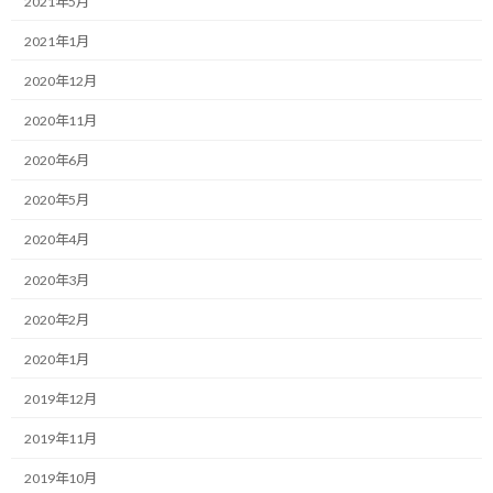
2021年5月
日
時
一緒にやり抜く限界突破パートナー、福井俊治（しゅんじ）で
2021年1月
:
す。
2020年12月
本日は、私たちが目標に向かうプロセスで欠かせない「セルフイ
2020年11月
メージの高め方」と、それを支える計画づくりのアプローチにつ
いてお伝えさせて下さい。
2020年6月
2020年5月
ビジネス書などを読んでいると、「しっかりと計画を立てて、その
通りに実行できればセルフイメージが整い自信が高まる」という
2020年4月
話をよく目にすると思います。
2020年3月
また、「まずは目指すべきゴールを鮮明に思い描き、それに向かっ
2020年2月
て進むことが何より大切だ」というアドバイスも定番です。
2020年1月
みなさんはいかがでしょうか。
2019年12月
現在のご自身のビジネスにおいて、このようなアクションがスムー
2019年11月
ズに取れていますでしょうか。
2019年10月