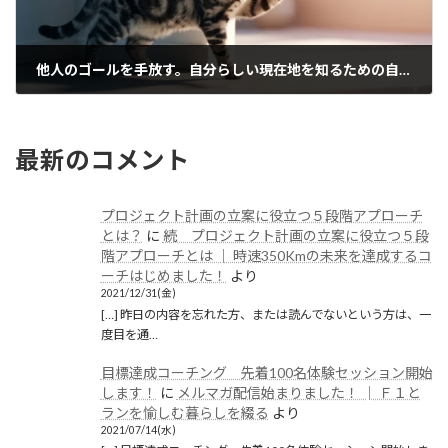
他人のゴールを手放す。自分らしい現在地を知るための自己対話
2026/05/27(水)
最新のコメント
プロジェクト計画の立案に役立つ５段階アプローチ
とは？
に
続 プロジェクト計画の立案に役立つ５段
階アプローチとは │ 時速350Kmの未来を達成するコ
ーチはじめました！
より
2021/12/31(金)
[…] 昨日の内容を忘れた方、または読んでないという方は、一
度目を通…
目標達成コーチング 先着100名体験セッション開始
します！
に
メルマガ配信始まりました！ │ Ｆ１と
ランを愉しむ暮らしを綴る
より
2021/07/14(水)