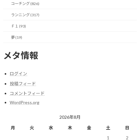
このような結果を招いてしまうのでしょうか。
コーチング (826)
ランニング (317)
それは、どんなに正しい概念であっても、その「解像度」を適切に
高めて実行に移さなければ、正しい結果を伴わないからです。
Ｆ１ (93)
例えば、「計画を立てる」というプロセスを考えてみます。
夢 (19)
真面目な方ほど、計画づくりに多くの時間を掛ける傾向がありま
メタ情報
す。
隙のない完璧な計画を立てようと時間を費やし、調べているうち
ログイン
に新しい情報を得てはまた計画を見直す。
投稿フィード
場合によっては計画を練ることに時間を掛け過ぎたがゆえに、当
コメントフィード
初想定していた日程を守れない見通しとなり、また最初から計画
WordPress.org
を見直す。
2026年8月
嘘のような話に聞こえるかも知れませんが、自分がこれまで接し
てきた中で、本当にそんな方がいらっしゃいました。
月
火
水
木
金
土
日
1
2