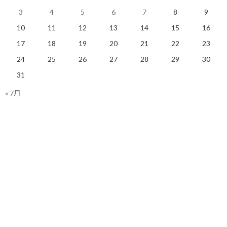
これは、システム開発でいうところの「ウォーターフォール開
3
4
5
6
7
8
9
発」のように、最初にカッチリとした完璧な計画を立ててから進
めたいという思考の方が陥りがちな罠です。
10
11
12
13
14
15
16
17
18
19
20
21
22
23
しかし、現代は不確定要素が極めて多い時代です。
24
25
26
27
28
29
30
生成AIに代表されるように、技術の進歩は日進月歩であり、昨日
31
までは不可能だったことが、突然今日できるようになることも日
« 7月
常茶飯事です。
そうした環境下では、最初にどれだけ時間を掛けて完璧な日程や
打ち手を立てても、結局のところ実行しながら随時見直していく
ことになります。
それであれば、最初は80点でも、60点の出来でも構いません。
今見通せる範囲で計画を立てて、さっさと実行に移してみる。
そして、実際に行動したことで得られた知見をベースに、計画をブ
ラッシュアップして精度を高めていった方が、結果として目標に