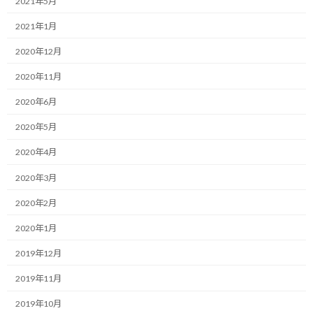
2021年5月
日
時
一緒にやり抜く限界突破パートナー、福井俊治（しゅんじ）で
2021年1月
:
す。
2020年12月
本日は、私たちが目の前に魅力的なチャンスを提示された時、手
2020年11月
持ちのリソース不足を理由に二の足を踏んでしまう状況と、そこか
ら前に進むための決断のアプローチについてお伝えさせて下さ
2020年6月
い。
2020年5月
テーマは、未知の要素が多くて迷った時こそ、とりあえず実行す
2020年4月
る方に倒してみるというお話です。
2020年3月
先日、新しく立ち上がるとある交流会の立ち上げメンバとしてお
2020年2月
声掛けを頂きました。
2020年1月
自分のような人間を気にして頂き、お声を掛けて頂けるというの
2019年12月
は大変ありがたいことです。
2019年11月
早速お話しをお伺いしてみて、その活動自体に非常に興味が湧き
ましたし、ぜひ自分も参加して貢献したいと素直に思いました。
2019年10月