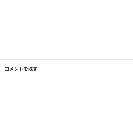
コーチング
Facebook
X
Bluesky
Threads
Hatena
LINE
コーチング
、
ブログ
カテゴリー
コメントを残す