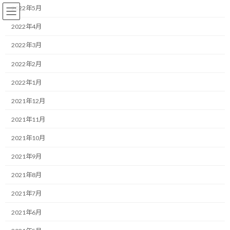
コ
ナ
2022年5月
ン
ビ
テ
ゲ
2022年4月
ン
ー
2022年3月
ツ
シ
へ
ョ
コーチング
2022年2月
ス
ン
キ
に
2022年1月
ッ
移
プ
動
HOME
ブログ
コーチング
2021年12月
リソース不足の壁を越える。迷った時は「実行する」に倒す決断のルール
2021年11月
リソース不足の壁を越える。迷っ
2021年10月
た時は「実行する」に倒す決断
2021年9月
のルール
2021年8月
2021年7月
最
2026/04/04(土)
2026/04/04(土)
マネジメントコーチ しゅんじ
終
2021年6月
更
おはようございます！
新