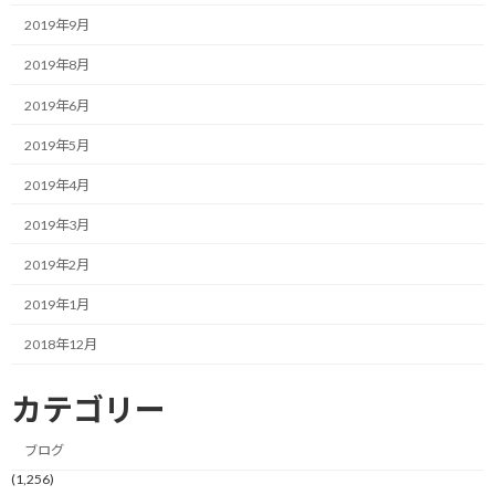
2019年9月
しかし、参加の意思とは裏腹に、一つだけ現在の自分の中で非常
に大きな懸念がありました。
2019年8月
2019年6月
それは、今の自分には圧倒的に時間がないということです。
2019年5月
ビジネスでも個人の目標達成でも、何か新たな活動を開始するの
であれば、まずは今持っている何かを手放すのが鉄則です。
2019年4月
2019年3月
手放すことで時間や労力の余白を作り、そこに新しいものを手に
入れるという順序が普通だと思います。
2019年2月
しかし、今の自分には手放せるものがありません…
2019年1月
2018年12月
起業してからの日々の活動はどれもが今の自分にとってコアなも
のであり、優先順位を下げて切り捨てられるタスクが存在しない
カテゴリー
と考えているのです。
しかも、すでに睡眠時間を削って日々の業務を何とか回している
ブログ
ような状況です。
(1,256)