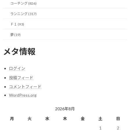
コーチング (826)
そのため、この新しい活動を引き受けたとして、正直なところ自
ランニング (317)
分がしっかりと役割をやり切れるかという強い不安がありまし
た。
Ｆ１ (93)
もしこれが自分一人の個人的な取り組みであれば、キャパシティ
夢 (19)
を超えて自分が潰れるだけで済みます。
メタ情報
しかし、今回は交流会の立ち上げメンバという責任ある立場で
す。
ログイン
自分が途中でパンクしてタスクを滞らせてしまえば、周囲の立ち
投稿フィード
上げメンバの方々に多大なご迷惑をお掛けすることになります。
コメントフィード
それはプロフェッショナルとして非常に問題があると考えまし
WordPress.org
た。
2026年8月
そのため、大変魅力的なオファーではありましたが、その場です
ぐにお受けすることができず、少し回答に躊躇してしまいまし
月
火
水
木
金
土
日
た。
1
2