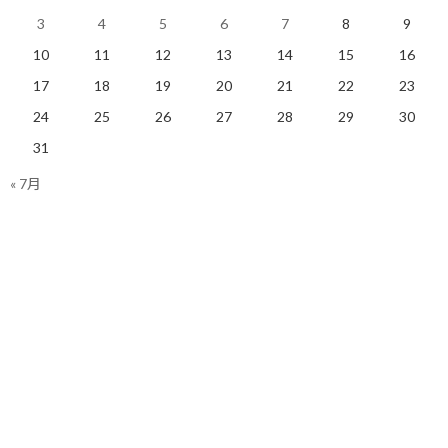
3
4
5
6
7
8
9
その時、自分はどう考えたか。
10
11
12
13
14
15
16
プロジェクトマネジメントの基本に立ち返り、まずは最悪何が起
17
18
19
20
21
22
23
こるかを客観的に分析（という程でもないですが）してみまし
24
25
26
27
28
29
30
た。
31
新たな活動にどれくらいの時間投下が必要になるのか。
« 7月
そして、その活動が本格化するタイミングで、自分の本業がどのく
らい忙しくなっているのか。
これらは現時点では完全に未知数です。
この未知数の部分はいくら頭で悩んでも答えは出ませんし、予測
精度を上げようにもインプットすべき事実情報がどこにもありま
せん。
情報がない中で考えても、不安という感情が膨らむだけです。