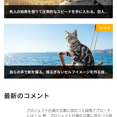
先人の知恵を借りて圧倒的なスピードを手に入れる。巨人の肩の上に立つという選択
2026/04/03(金)
次の記事
自らの手で舵を握る。揺るぎないセルフイメージを作る自己コントロールの力
2026/04/05(日)
最新のコメント
プロジェクト計画の立案に役立つ５段階アプローチ
とは？
に
続 プロジェクト計画の立案に役立つ５段