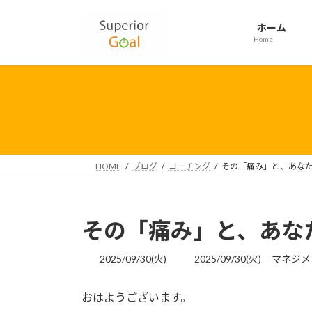
コ
ナ
ン
ビ
ホーム
テ
ゲ
Home
ン
ー
ツ
シ
へ
ョ
ス
ン
キ
に
ッ
移
プ
動
HOME
ブログ
コーチング
その「痛み」と、あな
その「痛み」と、あな
最
2025/09/30(火)
2025/09/30(火)
マネジメ
終
更
おはようございます。
新