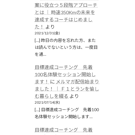
案に役立つ５段階アプローチ
とは │ 時速350Kmの未来を
達成するコーチはじめまし
た！
より
2021/12/31(金)
[…] 昨日の内容を忘れた方、また
は読んでないという方は、一度目
を通…
目標達成コーチング 先着
100名体験セッション開始し
ます！
に
メルマガ配信始まり
ました！ │ Ｆ１とランを愉し
む暮らしを綴る
より
2021/07/14(水)
[…] 目標達成コーチング 先着100
名体験セッション開始します…
目標達成コーチング 先着