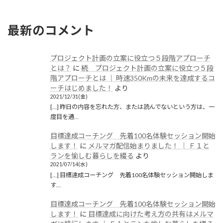
2025/08/17(日)
最新のコメント
プロジェクト計画の立案に役立つ５段階アプローチ
とは？
に
続 プロジェクト計画の立案に役立つ５段
階アプローチとは │ 時速350Kmの未来を達成するコ
ーチはじめました！
より
2021/12/31(金)
[…] 昨日の内容を忘れた方、または読んでないという方は、一
度目を通…
目標達成コーチング 先着100名体験セッション開始
します！
に
メルマガ配信始まりました！ │ Ｆ１と
ランを愉しむ暮らしを綴る
より
2021/07/14(水)
[…] 目標達成コーチング 先着100名体験セッション開始しま
す…
目標達成コーチング 先着100名体験セッション開始
します！
に
目標達成に向けた考え方の共有はメルマ