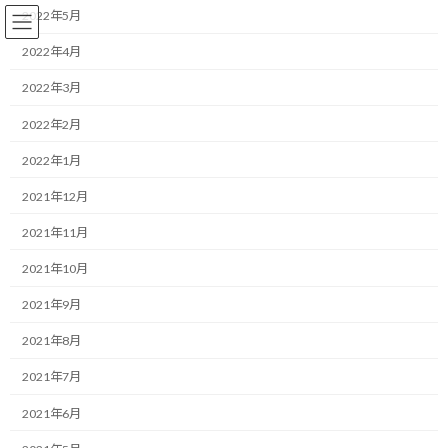
コ
ナ
2022年5月
ン
ビ
テ
ゲ
2022年4月
ン
ー
2022年3月
ツ
シ
へ
ョ
コーチング
2022年2月
ス
ン
キ
に
2022年1月
ッ
移
プ
動
HOME
ブログ
コーチング
2021年12月
その「スコアボード」は、あなたを苦しめていないか？ ～継続する力を手に
入れる、ただ一つの視点～
2021年11月
2021年10月
その「スコアボード」は、あな
2021年9月
たを苦しめていないか？ ～継続
2021年8月
する力を手に入れる、ただ一つ
2021年7月
の視点～
2021年6月
最
2025/08/16(土)
2025/08/16(土)
マネジメントコーチ しゅんじ