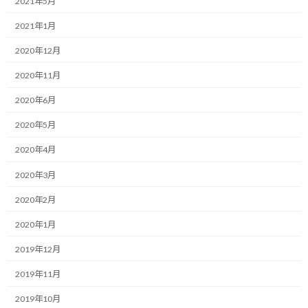
2021年5月
終
更
2021年1月
おはようございます！
新
日
2020年12月
時
一緒にやり抜く限界突破パートナー、福井俊治（しゅんじ）で
:
す。
2020年11月
2020年6月
目標に向かって行動を続ける中で、私たちの心は、天候のように、
めまぐるしく変化します。
2020年5月
2020年4月
気持ちが燃え上がり、どこまでも進めるような日もあれば、なぜ
か心が重く、一歩も前に進めない日もある。
2020年3月
目標達成のためには、そんな感情の波に左右されず、淡々と行動
2020年2月
を続けることが重要です。
2020年1月
しかし、言うは易く、行うは難し。
2019年12月
継続しようと始めたことが、三日坊主で終わってしまったり、いつ
2019年11月
の間にか情熱が冷めて、自然消滅してしまったり。
2019年10月