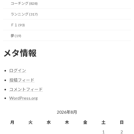
コーチング (828)
の心を折り、行動を止めさせてしまうのです。
ランニング (317)
頭では分かっていても、つい結果を期待してしまう。それが、人間
の性というものでしょう。
Ｆ１ (93)
夢 (19)
ここで、視点を、少しだけ変えてみましょう。
メタ情報
結果というのは、あなたの行動の「後」についてくる、ただの
「影」に過ぎません。
ログイン
しかも、その影が、いつ、どれくらいの大きさで現れるかは、誰に
も、正確には分からないのです。
投稿フィード
コメントフィード
分からないものを勝手に期待し、思い通りにならないと言って挫
WordPress.org
折するのは、あまりにも、もったいない話です。
ならば、いっそのこと、そのスコアボードを見るのを、やめてみ
2026年8月
ませんか。
月
火
水
木
金
土
日
そして、代わりに、あなた自身が、100%コントロールできる、も
1
2