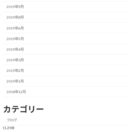
何を隠そう、自分にも、そんな経験は数え切れないほどありま
2019年9月
す。
2019年8月
なぜ、私たちの「継続」は、いとも簡単に途切れてしまうのでし
2019年6月
ょうか。
2019年5月
その最大の原因は、私たちが、
「間違ったスコアボード」
を、見
2019年4月
つめ続けてしまっているからです。
2019年3月
人が行動を始める時、その先には、必ず「得たい結果」がありま
す。
2019年2月
2019年1月
そして、新しい挑戦であればあるほど、私たちは、その「結果」と
いう名のスコアボードを、過剰な期待を持って、見つめてしまいが
2018年12月
ちです。
カテゴリー
しかし、初めての挑戦で、そう簡単に結果が出るはずもありませ
ん。
ブログ
(1,258)
期待したスコアと、現実とのギャップ。そのギャップが、私たち