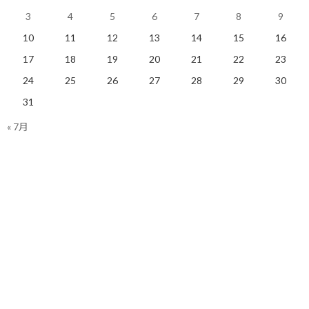
う一つのスコアボードに、意識を集中させるのです。
3
4
5
6
7
8
9
10
11
12
13
14
15
16
それは
「行動量」
という名の、スコアボードです。
17
18
19
20
21
22
23
・毎日、ブログを1記事、発行する。
24
25
26
27
28
29
30
・毎週、1冊、本を読む。
31
« 7月
・毎日、30分、英語を勉強する。
これらの目標の素晴らしい点は
「あなたが、行動しさえすれば、
確実に達成できる」
ということです。
例えば「ブログの毎日のアクセス数」を目標にしてしまうと、それ
は、あなたのコントロール外の要因に左右され、また、結果に一
喜一憂する、元の木阿弥に戻ってしまいます。
そうではありません。
あくまで、自分の行動（努力）のみで達成できることを、当面の