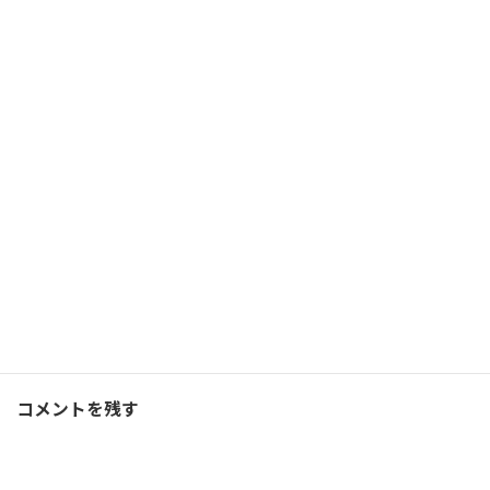
結果が出ない時期を耐え抜
く。最後の一押しとなる想
い
2026/07/25(土)
コーチング
Facebook
X
Bluesky
Threads
Hatena
LINE
コーチング
、
ブログ
カテゴリー
コメントを残す