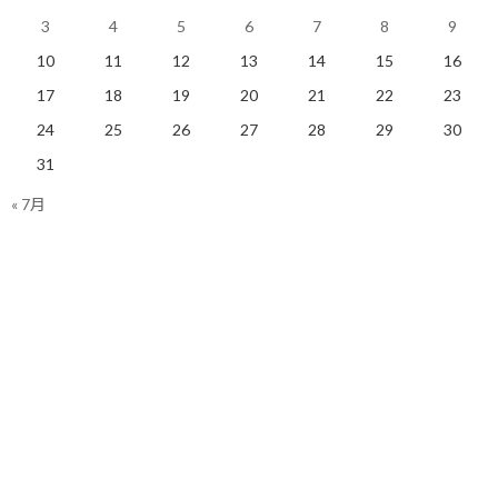
メントのスキルや提供してきたコンサルティングの知見にてサポ
3
4
5
6
7
8
9
ートする。
10
11
12
13
14
15
16
あるいは、それらの既存のスキルを状況に合わせて組み合わせる
17
18
19
20
21
22
23
ことで価値提供するというのがスタンダードなアプローチになる
24
25
26
27
28
29
30
でしょう。
31
そう考えると、単に「自分が提供できることの機能リスト」から
« 7月
サービスメニューを組み立てるよりは、「こんなお困りごとを持
ち込まれたら、こういうアプローチで解決に導く」という課題解
決型の視点でサービスメニューを組み立てた方が圧倒的に理にか
なっています。
例えば、「タスク管理のノウハウを教えます」というスキルベー
スのメニューと、「やりたいことはあるけれど、何から手をつけて
いいか分からない状況を整理します」というお困りごとベースの
メニューでは、受け取る側の安心感が全く異なります。
後者であればまさに自分のことだと感じて頂けますし、その上で
タスク管理のノウハウが提供されることで初めて大きな納得感が