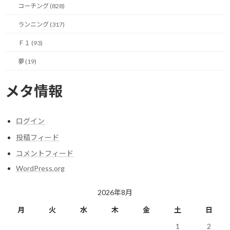
コーチング (828)
ただ一方的に、相手の得意なやり方を押し付けられているように
ランニング (317)
感じるのではないでしょうか。
Ｆ１ (93)
当然のことですが、自分に推進支援などのご相談をして頂く方々
夢 (19)
は、ある一定のカテゴリや領域に属するビジネスパーソンや経営
者の方々です。
メタ情報
そのため、突然自分の専門外である突拍子もないお困りごとを持
ち込まれることはまずありません。
ログイン
だからこそ毎回ゼロベースで「何ができるか」を考えるのではな
投稿フィード
く、FAQ（よくある質問）のように普段自分によく持ち込まれる
コメントフィード
お困りごとから逆算して、自分がサポートできる方法をあらかじ
めメニュー化しておくことが重要になります。
WordPress.org
ビジネスにおける課題解決において、ホントのゼロベースで全く新
2026年8月
しい手法をゼロから生み出すことは稀です。
月
火
水
木
金
土
日
基本的にはこれまで自分が現場で培ってきたプロジェクトマネジ
1
2