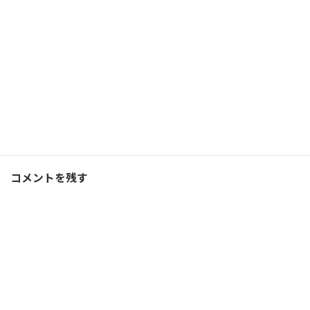
2026/01/21(水)
コーチング
Facebook
X
Bluesky
Threads
Hatena
LINE
コーチング
、
ブログ
カテゴリー
コメントを残す