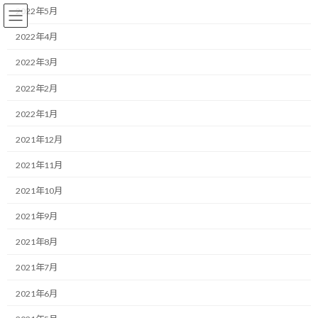
コ
ナ
2022年5月
ン
ビ
テ
ゲ
2022年4月
ン
ー
2022年3月
ツ
シ
へ
ョ
コーチング
2022年2月
ス
ン
キ
に
2022年1月
ッ
移
プ
動
HOME
ブログ
コーチング
2021年12月
お困りごとを起点にする。クライアント・ファーストのサービス設計
2021年11月
お困りごとを起点にする。クラ
2021年10月
イアント・ファーストのサービス
2021年9月
設計
2021年8月
2021年7月
最
2026/05/09(土)
2026/05/09(土)
マネジメントコーチ しゅんじ
終
2021年6月
更
おはようございます！
新