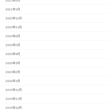
2021年5月
日
時
一緒にやり抜く限界突破パートナー、福井俊治（しゅんじ）で
2021年1月
:
す。
2020年12月
本日は私たちがビジネスを通じて誰かをサポートする際の、基本
2020年11月
的なサービスの考え方についてお伝えさせて下さい。
2020年6月
テーマは自分のスキルから出発するのではなく、クライアントの
2020年5月
お困りごとに向き合ってサービスを組み立てることの重要性です。
2020年4月
私たちのようにコンサルティングやアドバイザリー、あるいは何
かしらの専門的なサービスを提供している人間は、頭では分かっ
2020年3月
ていてもついつい陥ってしまう罠があります。
2020年2月
それは「自分に何ができるか」「自分がこれまで培ってきたスキ
2020年1月
ルをどう活かすか」という、自分起点の発想を無意識のうちに優
2019年12月
先して考えてしまうことです。
2019年11月
プロフェッショナルとして長年スキルを磨き経験を積んできてい
るからこそ、自分が持っている武器を最大限に活用したいと考えて
2019年10月