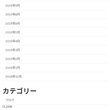
しまうのはある意味で自然なことかも知れません。
2019年9月
特に、これまで多くの時間を投資して習得してきた専門知識や成
2019年8月
功体験のあるフレームワークを持っていると、「早くこの手法で解
2019年6月
決してあげたい」という前のめりな気持ちが生まれてしまいま
す。
2019年5月
しかし、まずはニュートラルな状態でクライアントのお話をじっ
2019年4月
くりと伺う。
2019年3月
その次に、目の前にあるクライアントの「お困りごと」に対して、
2019年2月
自分が持っている引き出しの中から何を提供できるかを考える。
2019年1月
この順番で思考を組み立てないと、相手にとって本当に正しいサポ
2018年12月
ートはできないと日々感じています。
カテゴリー
相手の課題が明確になっていない段階で、いきなり「自分はこんな
フレームワークを持っています」「こんな管理手法が提供できま
ブログ
す」とスキルを並べられても、受け取る側からすれば自分の状況
(1,258)
を理解してもらえているとは感じられません。