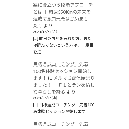
案に役立つ５段階アプローチ
とは │ 時速350Kmの未来を
達成するコーチはじめまし
た！
より
2021/12/31(金)
[…] 昨日の内容を忘れた方、また
は読んでないという方は、一度目
を通…
目標達成コーチング 先着
100名体験セッション開始し
ます！
に
メルマガ配信始まり
ました！ │ Ｆ１とランを愉し
む暮らしを綴る
より
2021/07/14(水)
[…] 目標達成コーチング 先着100
名体験セッション開始します…
目標達成コーチング 先着