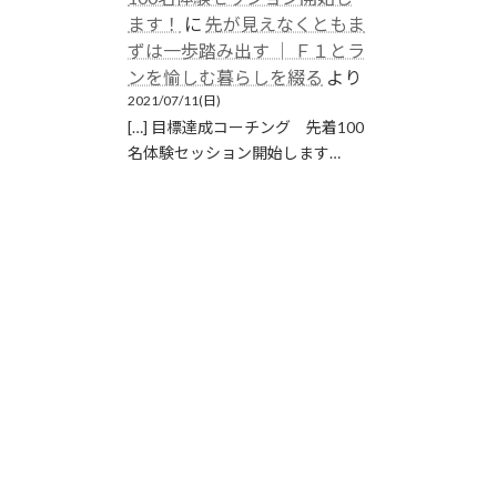
ます！
に
先が見えなくともま
ずは一歩踏み出す │ Ｆ１とラ
ンを愉しむ暮らしを綴る
より
2021/07/11(日)
[…] 目標達成コーチング 先着100
名体験セッション開始します…