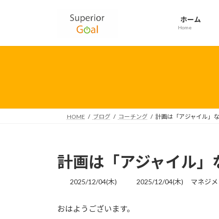
コ
ナ
ン
ビ
ホーム
テ
ゲ
Home
ン
ー
ツ
シ
へ
ョ
ス
ン
キ
に
ッ
移
プ
動
HOME
ブログ
コーチング
計画は「アジャイル」
計画は「アジャイル」
最
2025/12/04(木)
2025/12/04(木)
マネジメ
終
更
おはようございます。
新