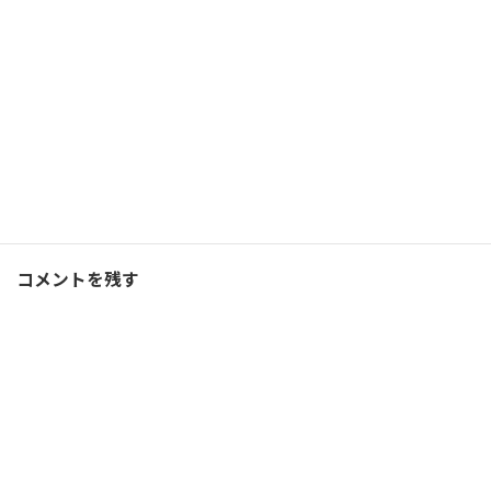
2022/01/26(水)
コーチング
Facebook
X
Bluesky
Threads
Hatena
LINE
コーチング
、
ブログ
カテゴリー
コメントを残す