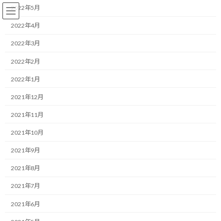
コ
ナ
2022年5月
ン
ビ
テ
ゲ
2022年4月
ン
ー
2022年3月
ツ
シ
へ
ョ
コーチング
2022年2月
ス
ン
キ
に
2022年1月
ッ
移
プ
動
HOME
ブログ
コーチング
2021年12月
「ヒリヒリする緊張感」があなたを最短で成長させる
2021年11月
「ヒリヒリする緊張感」があな
2021年10月
たを最短で成長させる
2021年9月
2021年8月
最
2025/11/24(月)
2025/11/24(月)
マネジメントコーチ しゅんじ
終
2021年7月
更
おはようございます。
新
2021年6月
日
時
一緒にやり抜く限界突破パートナー、福井俊治（しゅんじ）で