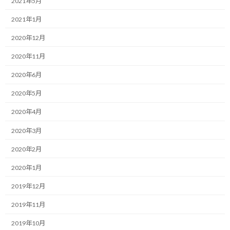
2021年5月
:
す。
2021年1月
立場が変わると、今までと同じような方々と向き合っていても、自
2020年12月
分の気持ちが全く異なる状況になります。
2020年11月
「本気度スイッチ」の入り具合がまるで異なるイメージです。
2020年6月
なので、どうせその立場になるのなら、早く身を置いた方がい
2020年5月
い。
2020年4月
これが、今の自分の偽らざる感想です。
2020年3月
今日は、この自分の体験を通しての「気づき」を、みなさんと共
2020年2月
有できればと思います。
2020年1月
さて、冒頭でお伝えした内容ですが、ちょっと何を言っているのか
2019年12月
良く分からないな、という方もいるかもしれません。
2019年11月
ここで、もう少し具体的にお伝えさせて頂きます。
2019年10月