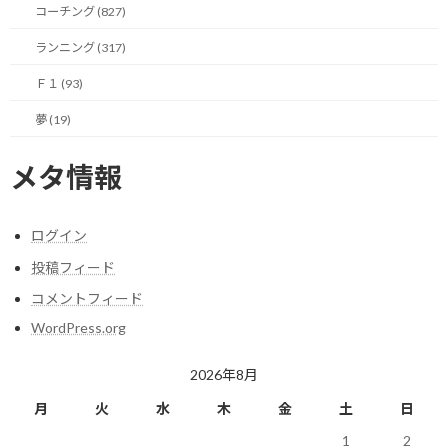
無意識に、実績のない自分と、相手とのバランスを意識してしま
コーチング (827)
い、無駄な緊張感を抱えて会話することになってしまいます。
ランニング (317)
会社員時代も、同じような立場の方々と、一対一で会話したこと
Ｆ１ (93)
はあります。
夢 (19)
しかし、その際はバックに「会社」という看板が控えている安心
感や、個人の能力ではなく会社の能力への期待という意味での、
メタ情報
結果に対する「逃げ道」が存在していました。
今思えば、そこには自分に対しての「甘え」というものが確実に
ログイン
あったような気がします。
投稿フィード
コメントフィード
それが今では、すべて自分自身や、自分のスキルにのしかかってき
ます。
WordPress.org
逃げ道はどこにもありません。
2026年8月
月
火
水
木
金
土
日
加えて、協業先候補から前向きに「どういう協業ができそうか具体
的な提案をして下さい」と言われた場合、自分のスキルや提案力
1
2