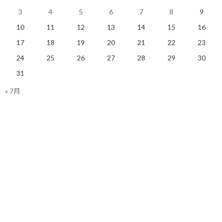
を試されているようで、文字通り「ヒリヒリするくらいの緊張
3
4
5
6
7
8
9
感」を味わってしまいます。
10
11
12
13
14
15
16
会社員時代にほとんど経験しなかったこの感覚を、独立してから
17
18
19
20
21
22
23
は、容易に、かつ短期間で何度も味わうことになっています。
24
25
26
27
28
29
30
でも、これって本当にありがたいことだと思います。
31
« 7月
なぜなら、相手は会社の看板ではなく「自分という個人」を見て
話をして下さり、前向きな姿勢も見せて頂いているわけですか
ら。
そんな経験は、独立していなければ感じなかったでしょうし、本
当の意味で理解ができていなかったと思います。
そして、貴重な時間を割いて提案の時間を頂けるということ。
同じ経営者として、時間を頂けるということは、全く期待してい
なければ、ありえないことだと分かります。