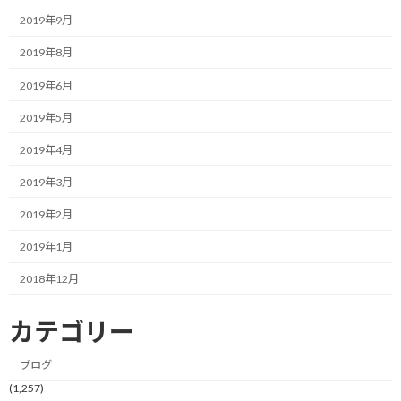
冒頭の話は、自分自身のことではあるのですが、会社員から独立
2019年9月
起業しての正直な感想になります。
2019年8月
起業して以来、いろいろな方々と会話する機会を頂いています。
2019年6月
企業経営者の方が多いのですが、クライアント候補である方もあ
2019年5月
れば、一緒にビジネスをしましょうという協業先候補である場合
もあります。
2019年4月
2019年3月
今回のお話は、後者の「協業先候補」とのやり取りに関してで
す。
2019年2月
2019年1月
個人でビジネスをしている自分に対して、相手がそれなりに社員
を抱えた会社であれば、ちょっと身構えてしまうのが正直なとこ
2018年12月
ろです。
カテゴリー
そして、その相手が、名前の聞いたことのある一流の銀行や、大
手コンサルティング企業を顧客に抱えているとすると、なおさらで
ブログ
す。
(1,257)