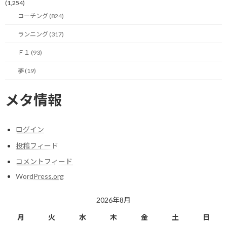
(1,254)
しかし、近視眼的になるとそれができません。
コーチング (824)
足元の石ころにつまずき、抜け漏れが発生し、そのリカバリ（火
ランニング (317)
消し）に追われる。
Ｆ１ (93)
完全に「後手後手」に回ってしまいます。
夢 (19)
先が見えていないから、本来なら回避できたはずのリスクが次々
と現実化していく。
メタ情報
まさに悪循環です。
ログイン
さらに悪いことには、睡眠時間を削って時間を捻出しようとしま
投稿フィード
す。
コメントフィード
これこそが最悪の一手です。
WordPress.org
脳のパフォーマンスが落ち、判断力が鈍り、簡単な作業にも時間
2026年8月
がかかるようになる。
月
火
水
木
金
土
日