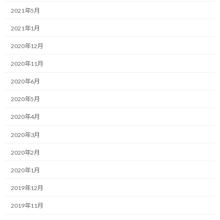
:
す。
2021年5月
最近、本当に忙しくさせて頂いています。
2021年1月
2020年12月
ありがたいことではあるのですが、ここ数日は朝5時半に起きて、
すべての業務を終えてベッドに倒れ込むのが25時（深夜1時）過
2020年11月
ぎ…
2020年6月
そんな生活が続いています。
2020年5月
まぁ、途中、趣味のランニングの時間も含まれてはいるので、ず
2020年4月
っと仕事している訳でもないですが。
2020年3月
とはいえ、会社員時代、当たり前のように過ごしていたあのデス
2020年2月
マーチのような日々に逆戻りしている感覚です。
2020年1月
（もっとひどい状態だった時期も多々ありました…笑）
2019年12月
今日は、そんな渦中にいる自分が感じている「忙しさの弊害」
2019年11月
と、そこから抜け出すための「泥臭い戦い方」について、お伝えさ