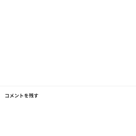
「時速350Kmの未来を達成
するコーチ」の自己紹介
2021/09/05(日)
コーチング
Facebook
X
Bluesky
Threads
Hatena
LINE
コーチング
、
ブログ
カテゴリー
コメントを残す