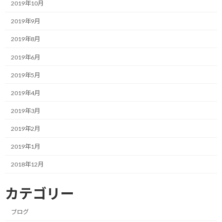
2019年10月
せて下さい。
2019年9月
忙しいというのは、ある種の中毒です。
2019年8月
充実感があるように錯覚してしまいますが、その実態は私たちの
2019年6月
能力と未来を確実に蝕んでいく恐ろしいものです。
2019年5月
忙しくなってくると何が起きるか。
2019年4月
まず、視界が極端に狭くなります。
2019年3月
その日一日をどう乗り切るか、目の前のタスクをどう消化する
2019年2月
か。
2019年1月
それだけで精一杯になってしまい、いわゆる「近視眼的」な状態
2018年12月
に陥ります。
カテゴリー
本来、プロジェクトマネジメントというのは、先を見通してリス
クを予測し、手を打つことが仕事です。
ブログ