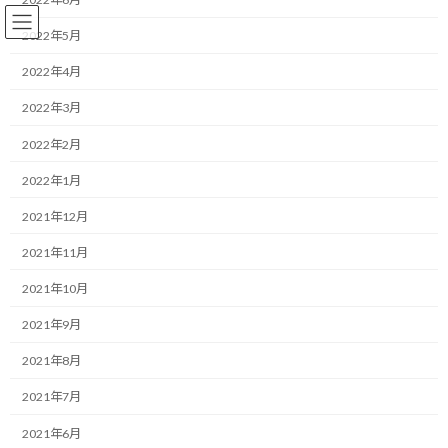
コ
ナ
ン
ビ
2022年5月
テ
ゲ
ン
ー
2022年4月
ツ
シ
2022年3月
へ
ョ
コーチング
ス
ン
2022年2月
キ
に
ッ
移
2022年1月
プ
動
HOME
ブログ
コーチング
「忙しい」を言い訳にして、大切な未来を食いつぶしていないか
2021年12月
2021年11月
「忙しい」を言い訳にして、大切
2021年10月
な未来を食いつぶしていないか
2021年9月
最
2026/02/05(木)
2026/02/05(木)
マネジメントコーチ しゅんじ
2021年8月
終
更
おはようございます！
2021年7月
新
日
2021年6月
時
一緒にやり抜く限界突破パートナー、福井俊治（しゅんじ）で