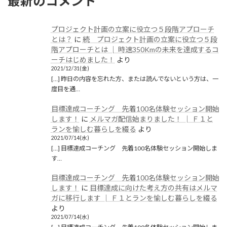
最新のコメント
プロジェクト計画の立案に役立つ５段階アプローチ
とは？
に
続 プロジェクト計画の立案に役立つ５段
階アプローチとは │ 時速350Kmの未来を達成するコ
ーチはじめました！
より
2021/12/31(金)
[…] 昨日の内容を忘れた方、または読んでないという方は、一
度目を通…
目標達成コーチング 先着100名体験セッション開始
します！
に
メルマガ配信始まりました！ │ Ｆ１と
ランを愉しむ暮らしを綴る
より
2021/07/14(水)
[…] 目標達成コーチング 先着100名体験セッション開始しま
す…
目標達成コーチング 先着100名体験セッション開始
します！
に
目標達成に向けた考え方の共有はメルマ
ガに移行します │ Ｆ１とランを愉しむ暮らしを綴る
より
2021/07/14(水)