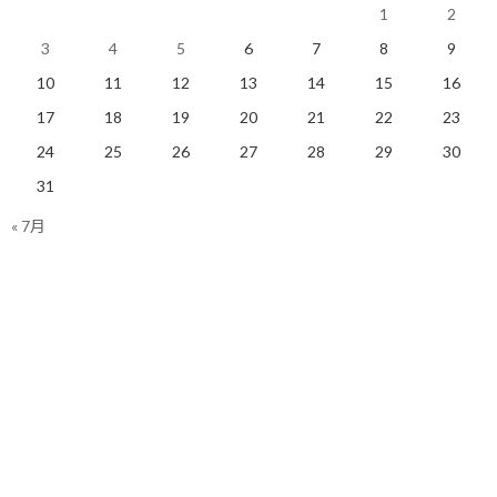
効率が悪くなるから、さらに業務時間が延びる。
1
2
3
4
5
6
7
8
9
そしてまた睡眠時間が削られる。
10
11
12
13
14
15
16
出口のない「負のスパイラル」に真っ逆さまです。
17
18
19
20
21
22
23
しかし、物理的な疲弊以上に問題なのは、実は「機会損失」の方
24
25
26
27
28
29
30
ではないかと感じています。
31
日常ではなかなか意識しづらいのですが、忙しさに埋没している
« 7月
時、私たちの意識は自分の「半径2m」くらいのことしか考えてい
ません。
パソコンの画面と、今日締切の資料と、目の前のトラブル。
それだけです。
そうなるとどうなるか。
新しい人との繋がりが限定され、外部からの刺激が激減します。