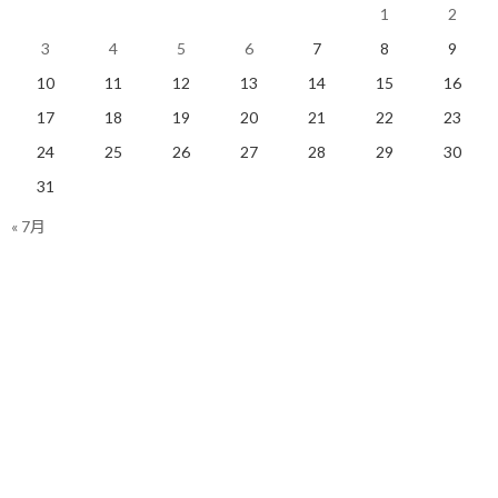
1
2
3
4
5
6
7
8
9
突然、玄米が気になる！
アスリートフードマイスタ
2020/03/06(金)
ー勉強中 フード・チョイ
10
11
12
13
14
15
16
ランニング
ス編
17
18
19
20
21
22
23
2019/02/01(金)
ランニング
24
25
26
27
28
29
30
31
« 7月
一日一食生活の一週間を振
り返る
2019/11/26(火)
ランニング
Facebook
X
Bluesky
Threads
Hatena
LINE