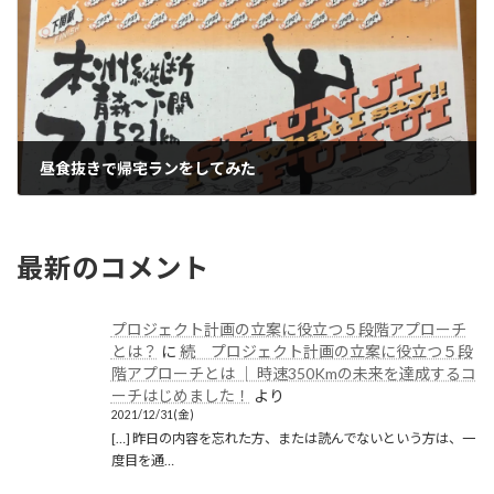
昼食抜きで帰宅ランをしてみた
2019/11/14(木)
最新のコメント
プロジェクト計画の立案に役立つ５段階アプローチ
とは？
に
続 プロジェクト計画の立案に役立つ５段
階アプローチとは │ 時速350Kmの未来を達成するコ
ーチはじめました！
より
2021/12/31(金)
[…] 昨日の内容を忘れた方、または読んでないという方は、一
度目を通…