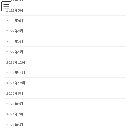
コ
ナ
ン
ビ
2022年5月
テ
ゲ
ン
ー
2022年4月
ツ
シ
2022年3月
へ
ョ
ランニング
ス
ン
2022年2月
キ
に
ッ
移
2022年1月
プ
動
HOME
ブログ
ランニング
最近色んな食事法が気になる
2021年12月
最近色んな食事法が気になる
2021年11月
2021年10月
最
2019/11/13(水)
2022/03/30(水)
マネジメントコーチ しゅんじ
終
2021年9月
更
こんにちは！
新
2021年8月
日
時
ランニング・モチベーターのしゅんじです。
:
2021年7月
来るべきマラソンシーズンでサブ3を目指し、それに向けて体重を
2021年6月