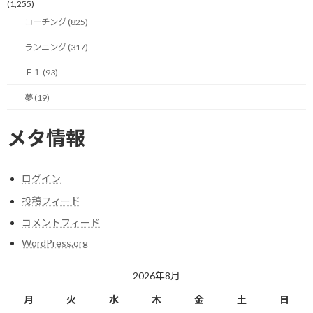
(1,255)
メリットを感じられれば良いのですが。
コーチング (825)
ランニング (317)
今日のポイント！
Ｆ１ (93)
夢 (19)
リスクが低ければまずはやってみる！
メタ情報
【今日の実績】
ラン：27.92Km 累積標高差：227m
ログイン
投稿フィード
明日も楽しく走りましょう！
コメントフィード
WordPress.org
関連
2026年8月
月
火
水
木
金
土
日