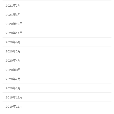
絞りたいと考えています。
2021年5月
もう30年以上いまの体重で生きてきていますので、これを絞るた
2021年1月
めには何かを抜本的に変えないといけないのかなぁと思っていま
す。
2020年12月
2020年11月
で、最近食事法について多少勉強しています。
2020年6月
最初に「絞る」→「痩せる」の関係性から、ファスティングが気
になりました。
2020年5月
2020年4月
ファスティングはいわゆる絶食に近い考え方ですが，その期間に関
しては、お試しレベルのライトなものから、1週間に及ぶ超本格的
2020年3月
なものまで各種やり方があるようです。
2020年2月
お試しレベルからやってみようかとも思いましたが、ちょっと素
2020年1月
人が単独で行うにはリスクがありそうなのと、食べない代わりに
栄養を補うドリンクを併用した方が良さそうなのですが、それを
2019年12月
持ち歩いたり、ケアするのが面倒くさそうに感じました。
2019年11月