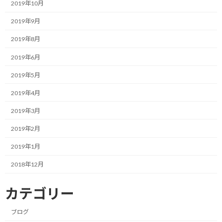
ホントに面倒くさがりでダメですね…
2019年10月
2019年9月
で、ファスティングの効果の一つであるデトックスや、少食といっ
たキーワードから一日一食生活という考え方に辿り着きました。
2019年8月
毎日三食でなく、食事回数を減らすことで、内臓を休めたり、免疫
2019年6月
力が強化されたりと色々メリットがあるようです。
2019年5月
必要とする睡眠時間が短くなるなんて今の自分にとって魅力的なメ
2019年4月
リットもありました。
2019年3月
ざっと調べたところアスリートでも実践者はいるようです。
2019年2月
大きなデメリットは無いようですので、一度チャレンジしてみよ
2019年1月
うかと考えています。
2018年12月
いきなり一食にするのも大変そうなので、まずは二食からのトラ
イアルかなと。
カテゴリー
まずは身体がどうなるか試して、結果が良ければシェアします。
ブログ