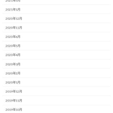
2021年5月
昨日この場でお伝えした通り、オフィスビルの1階から25階まで階
2021年1月
段で上ってみる計画を早速、本日実行に移してみました。
2020年12月
ただ、結果としては微妙です…
2020年11月
ある程度想定していた事ではありますが、歩いて上っただけだ
2020年6月
と、あまり負荷が高くないんですよね。
2020年5月
もちろん、呼吸が乱れるくらいの運動量ではありますが、脚力強
化を狙いとしている割には肝心の脚の筋肉への負荷があまり感じ
2020年4月
られません。
2020年3月
ガーミンで計測してみたところ、（1フロアくらい上がってからの
2020年2月
計測にはなりますが）7分ちょっと掛かって107mの上昇です。
2020年1月
まぁ、100mくらいしか上がってないんだからそんなもんか。
2019年12月
やはり30分くらい走って往復できると良いんですけどねぇ。
2019年11月
2019年10月
と、今は言ってもその時間が取れないので次の工夫を考えました。