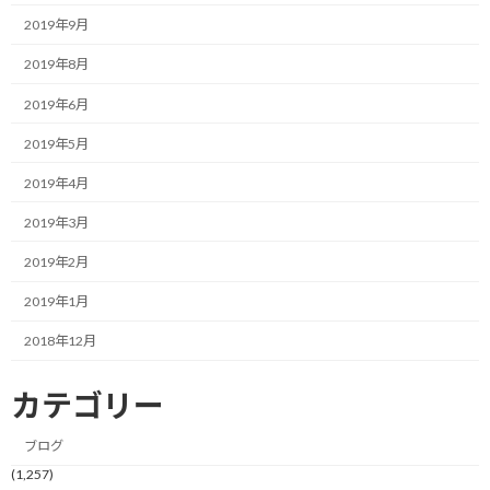
2019年9月
今日はちょっとビビって一段ずつ階段を上がりましたが、これを
一段飛ばしにしてみようかと思っています。
2019年8月
2019年6月
後は、取り敢えず最上階まで行ってみようかと。（31階分のアッ
プという事ですね）
2019年5月
2019年4月
果たして、それでどんな仕上がりになるのか。
2019年3月
あんまり脚がプルプルになって動けなくなると困りますが。
2019年2月
でも、ホント、毎日ここを走れると強くなれそうな気がするな
2019年1月
ぁ。
2018年12月
いつかそんな環境を作ります！
カテゴリー
今日のポイント！
ブログ
(1,257)