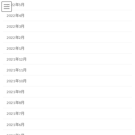
コ
ナ
2022年5月
ン
ビ
テ
ゲ
2022年4月
ン
ー
2022年3月
ツ
シ
へ
ョ
ランニング
2022年2月
ス
ン
キ
に
2022年1月
ッ
移
プ
動
HOME
ブログ
ランニング
とりあえず25階まで歩いて上がってみた
2021年12月
2021年11月
とりあえず25階まで歩いて上が
2021年10月
ってみた
2021年9月
最
2019/10/03(木)
2022/03/30(水)
マネジメントコーチ しゅんじ
2021年8月
終
更
こんにちは！
2021年7月
新
日
2021年6月
時
ランニング・モチベーターのしゅんじです。
: