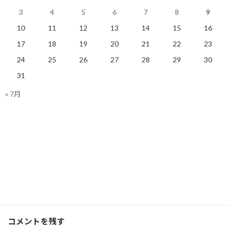
3
4
5
6
7
8
9
10
11
12
13
14
15
16
17
18
19
20
21
22
23
とりあえず出来ることをや
24
25
26
27
28
29
30
ってみたら意外と効果が高
かったことが分かりまし
31
た！
2020/02/13(木)
« 7月
ランニング
Facebook
X
Bluesky
Threads
Hatena
LINE
ランニング
、
ブログ
カテゴリー
コメントを残す