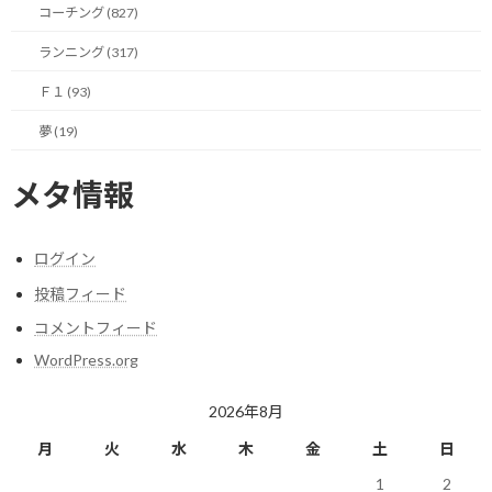
コーチング (827)
まずはやってみる。それから考える。
ランニング (317)
Ｆ１ (93)
【今日の実績】
ラン：4.51Km 累積標高差：43m
夢 (19)
明日も楽しく走りましょう！
メタ情報
関連
ログイン
投稿フィード
コメントフィード
WordPress.org
再び高層ビルの階段を歩い
できる事から少しずつ…
2026年8月
て上ってみる
2019/10/02(水)
2019/10/04(金)
ランニング
月
火
水
木
金
土
日
ランニング
1
2