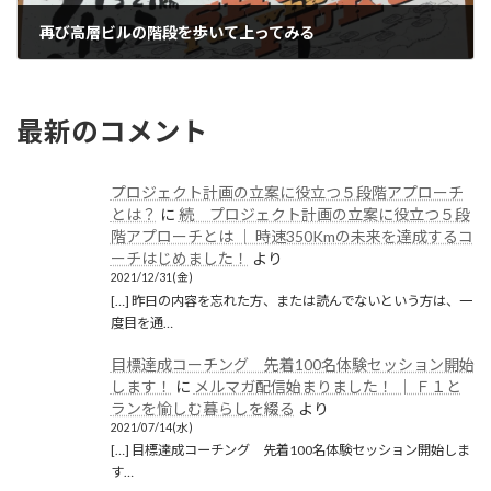
再び高層ビルの階段を歩いて上ってみる
2019/10/04(金)
最新のコメント
プロジェクト計画の立案に役立つ５段階アプローチ
とは？
に
続 プロジェクト計画の立案に役立つ５段
階アプローチとは │ 時速350Kmの未来を達成するコ
ーチはじめました！
より
2021/12/31(金)
[…] 昨日の内容を忘れた方、または読んでないという方は、一
度目を通…
目標達成コーチング 先着100名体験セッション開始
します！
に
メルマガ配信始まりました！ │ Ｆ１と
ランを愉しむ暮らしを綴る
より
2021/07/14(水)
[…] 目標達成コーチング 先着100名体験セッション開始しま
す…