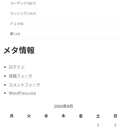
コーチング (827)
ランニング (317)
アンドレッティ・キャデラ
レッドブル、新車RB19を発
Ｆ１ (93)
ックが歓迎されないシンプ
表！
夢 (19)
ルな理由
2023/02/04(土)
2023/01/28(土)
Ｆ１
Ｆ１
メタ情報
ログイン
投稿フィード
コメントフィード
新型コロナ収束後のF1の在
り方とは？
WordPress.org
2020/04/06(月)
Ｆ１
2026年8月
月
火
水
木
金
土
日
1
2
Facebook
X
Bluesky