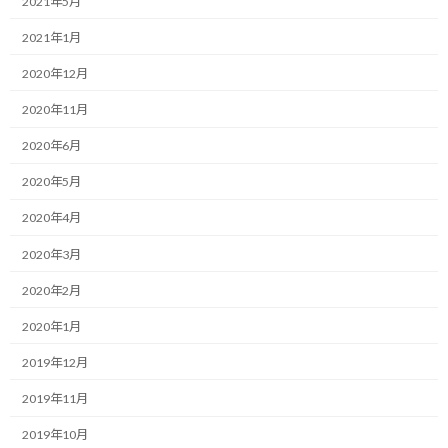
2021年5月
新型コロナウイルスで大きな影響を受けているF1ですが、被害者
2021年1月
として影響を受けるだけでなく、外部に影響を与える力として存
在感を示そうとしています。
2020年12月
F1チームや関係者が肺炎の治療に必要となる人工呼吸器を提供し
2020年11月
ようとしているそうです。
2020年6月
個人的な疑問として、えっ！？F1と人工呼吸器ってどういう関係
2020年5月
があるの？と思いましたが、どうやらちょっと考えが違っていた
2020年4月
ようです。
2020年3月
レース中にメカニックが人工呼吸器を活用する、とかって話を聞い
たこともないし…
2020年2月
2020年1月
この報道を自分はF1チームが保有している人工呼吸器を提供する
のかと考えましたが、そうではなく人工呼吸器を購入して医療機
2019年12月
関に提供するという話だそうです。
2019年11月
自分が上記考えに至ったのは、先日、国内のニュースで取り上げ
2019年10月
られていた人工呼吸器製造会社があったのですが、部品供給や製