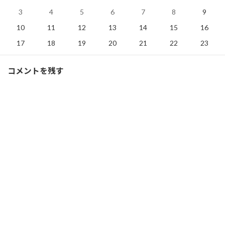
3
4
5
6
7
8
9
Threads
Hatena
LINE
10
11
12
13
14
15
16
Ｆ１
、
ブログ
カテゴリー
17
18
19
20
21
22
23
24
25
26
27
28
29
30
コメントを残す
31
« 7月