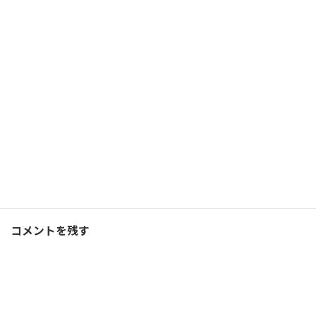
時計なしでインターバルす
るのは修行以外のなにもの
でもない…
2020/01/12(日)
ランニング
Facebook
X
Bluesky
Threads
Hatena
LINE
コーチング
、
ブログ
カテゴリー
コメントを残す