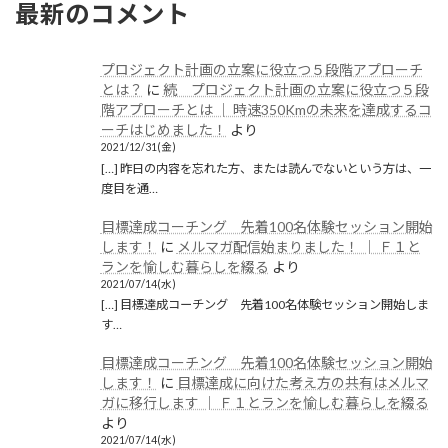
最新のコメント
プロジェクト計画の立案に役立つ５段階アプローチ
とは？
に
続 プロジェクト計画の立案に役立つ５段
階アプローチとは │ 時速350Kmの未来を達成するコ
ーチはじめました！
より
2021/12/31(金)
[…] 昨日の内容を忘れた方、または読んでないという方は、一
度目を通…
目標達成コーチング 先着100名体験セッション開始
します！
に
メルマガ配信始まりました！ │ Ｆ１と
ランを愉しむ暮らしを綴る
より
2021/07/14(水)
[…] 目標達成コーチング 先着100名体験セッション開始しま
す…
目標達成コーチング 先着100名体験セッション開始
します！
に
目標達成に向けた考え方の共有はメルマ
ガに移行します │ Ｆ１とランを愉しむ暮らしを綴る
より
2021/07/14(水)