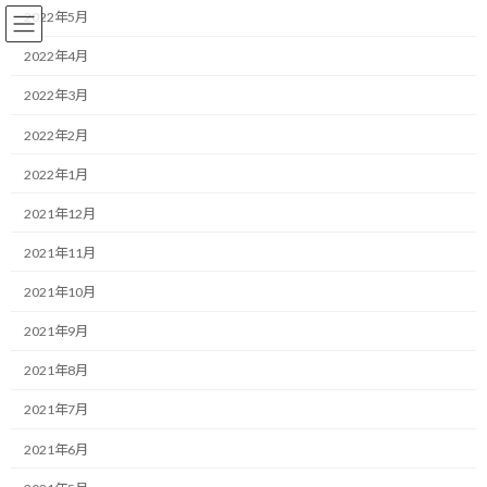
コ
ナ
2022年5月
ン
ビ
テ
ゲ
2022年4月
ン
ー
2022年3月
ツ
シ
へ
ョ
コーチング
2022年2月
ス
ン
キ
に
2022年1月
ッ
移
プ
動
HOME
ブログ
コーチング
通院は安心感を買うためでもある
2021年12月
2021年11月
通院は安心感を買うためでもあ
2021年10月
る
2021年9月
最
2020/03/28(土)
2022/03/31(木)
マネジメントコーチ しゅんじ
2021年8月
終
更
こんにちは！
2021年7月
新
日
2021年6月
時
ランニング・モチベーターのしゅんじです。
: