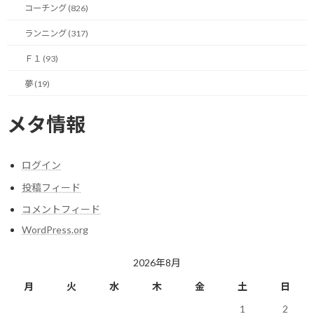
コーチング (826)
それでも今日まで、視力の低下や日常の見辛さが気になって、ちょ
っと心配していたのは確かです。
ランニング (317)
その理由が明確になり、安心感ももらえたので良かったと思いま
Ｆ１ (93)
す。
夢 (19)
待ち時間含めて、ほぼ半日を費やしたのですが、そのための投資
メタ情報
効果はあったと思います。
ただ、信頼できる医者で、もっと空いているところがあってもいい
ログイン
のかなぁと思ったりもしますが。
投稿フィード
コメントフィード
今日のポイント！
WordPress.org
安心を買うという投資もある！
2026年8月
月
火
水
木
金
土
日
1
2