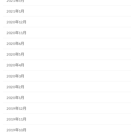
2021年5月
今日は眼科に行ってきました。
2021年1月
自分は普段コンタクトレンズを使っています。
2020年12月
それにもかかわらず、先日受けた人間ドックの結果で、左目の視力
2020年11月
が前回約1.5年前に受けた人間ドックの結果に比べて1.0から0.5へ
2020年6月
と急激に下がったのが理由の一つ。
2020年5月
もう一つの理由は、最近日常生活の中で、いつもではないのですが
見辛くなる場面が多々あったため。
2020年4月
2020年3月
単純に矯正視力を上げればいいのか、他の要因があるのか、確認
したかったからです。
2020年2月
2020年1月
結論としては、医師の診断として今のままで様子見でいいとの判
断を頂きました。
2019年12月
まず、視力の低下は測定器の精度の問題である可能性が高いとの
2019年11月
こと。
2019年10月