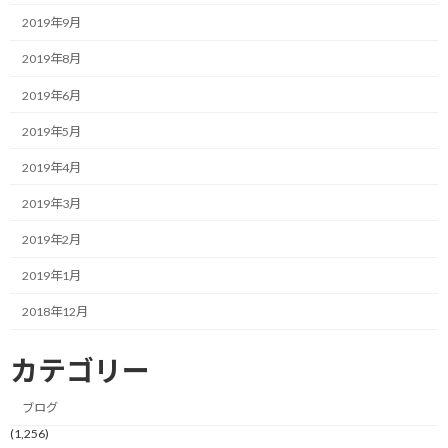
よく健康診断や人間ドックで使うスコープの中を見て、ジョイステ
2019年9月
ィックのような棒を穴の開いている方に倒して計測する機器の場
2019年8月
合、精度があまり高くないので、結果はあまり気にしなくていい
と言われました。
2019年6月
事実、先週人間ドックで二回計測して共に0.5だった視力は、今日
2019年5月
の計測で1.0まで見えていました。
2019年4月
もう一つのたまに見辛くなる原因ですが、残念ながらおそらくピ
2019年3月
ント調整機能の問題であるようです。
2019年2月
確かに見辛くなるのは、仕事中に普通の執務室にいて、会議する
2019年1月
ために入った部屋でプロジェクターを使うために電灯の光を落と
し気味の場合に発生しています。
2018年12月
年齢的なものがあるので、今のレベルの見辛さであれば様子見で
カテゴリー
いいとの判断を得たのでした。
ブログ
まぁ、ちょっと残念な話ではありますが…
(1,256)