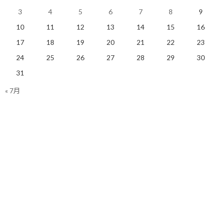
【今日の実績】
3
4
5
6
7
8
9
ラン：14.86Km 累積標高差：105m
10
11
12
13
14
15
16
17
18
19
20
21
22
23
明日も楽しく走りましょう！
24
25
26
27
28
29
30
31
関連
« 7月
今さらですが6月と7月の走
3月と4月の走行実績を振り
行実績を確認
返る
2019/08/16(金)
2019/05/01(水)
ランニング
ランニング