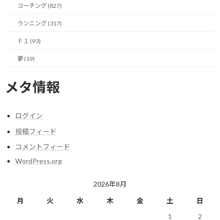
コーチング (827)
最近ちょっと思っているのが、走れない日は、家の中でバイクト
ランニング (317)
レーニングをタバタ式で取り入れるのもありかな、と。
Ｆ１ (93)
ただ、初期投資が必要なので、ホントにできそうか（時間的に
夢 (19)
も、バイクを置く空間的にも）を見極めて始めようと思っていま
す。
メタ情報
いよいよマラソンシーズンも到来ですので、12月からはスピード
練習も取り入れないと、とも思っています。
ログイン
目指せサブ3！ということで。
投稿フィード
コメントフィード
WordPress.org
今日のポイント！
2026年8月
走れなくてもできることを考える！
月
火
水
木
金
土
日
1
2