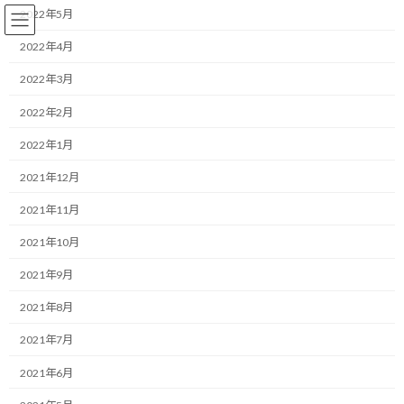
コ
ナ
2022年5月
ン
ビ
テ
ゲ
2022年4月
ン
ー
2022年3月
ツ
シ
へ
ョ
ランニング
2022年2月
ス
ン
キ
に
2022年1月
ッ
移
プ
動
HOME
ブログ
ランニング
11月の走行実績を振り返る
2021年12月
2021年11月
11月の走行実績を振り返る
2021年10月
最
2019/12/01(日)
2022/03/30(水)
マネジメントコーチ しゅんじ
2021年9月
終
更
こんにちは！
2021年8月
新
日
2021年7月
時
ランニング・モチベーターのしゅんじです。
:
2021年6月
今日からもう12月です。