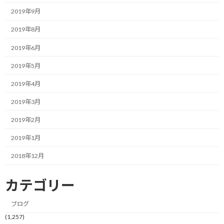
2019年9月
2019年8月
2019年6月
2019年5月
2019年4月
11月はFTR100（FunTrails Round 秩父＆奥武蔵100K）の中止もあ
2019年3月
り、あんまり走ってませんねぇ…
2019年2月
走行距離346.1Km、累積標高差4983mという実績値です。
2019年1月
累積標高は走行距離のわずか1.4%という状況。
2018年12月
いやぁ、ホント走ってませんし、上ってませんね…
カテゴリー
それでも今月は帰宅ランを多く取り入れたので、そこそこ距離と
ブログ
高さを稼げた方ではありますが、やはりまだまだ足りてないとい
(1,257)
うのが正直なところです。