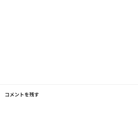
8月の走行実績を振り返る
2019/09/01(日)
ランニング
Facebook
X
Bluesky
Threads
Hatena
LINE
ランニング
、
ブログ
カテゴリー
コメントを残す