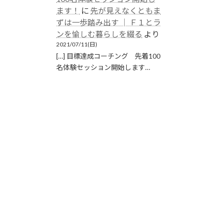
ます！
に
先が見えなくともま
ずは一歩踏み出す │ Ｆ１とラ
ンを愉しむ暮らしを綴る
より
2021/07/11(日)
[…] 目標達成コーチング 先着100
名体験セッション開始します…