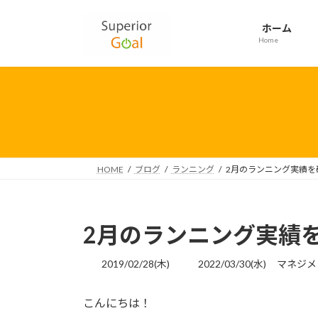
コ
ナ
ン
ビ
ホーム
テ
ゲ
Home
ン
ー
ツ
シ
へ
ョ
ス
ン
キ
に
ッ
移
プ
動
HOME
ブログ
ランニング
2月のランニング実績を
2月のランニング実績
最
2019/02/28(木)
2022/03/30(水)
マネジメ
終
更
こんにちは！
新