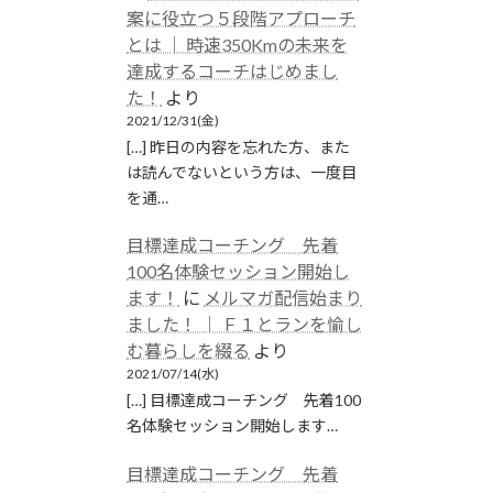
案に役立つ５段階アプローチ
とは │ 時速350Kmの未来を
達成するコーチはじめまし
た！
より
2021/12/31(金)
[…] 昨日の内容を忘れた方、また
は読んでないという方は、一度目
を通…
目標達成コーチング 先着
100名体験セッション開始し
ます！
に
メルマガ配信始まり
ました！ │ Ｆ１とランを愉し
む暮らしを綴る
より
2021/07/14(水)
[…] 目標達成コーチング 先着100
名体験セッション開始します…
目標達成コーチング 先着