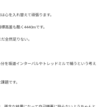
月は心を入れ替えて頑張ります。
標高差も酷く4440mです。
まだ全然足りない。
い分を坂道インターバルやトレッドミルで補うという考え
な課題です。
で、残念な結果になって自己嫌悪に陥らないようちゃんと