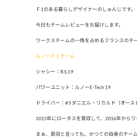
日
時
Ｆ1のある暮らしデザイナーのしゅんじです。
:
今日もチームレビューをお届けします。
ワークスチームの一角を占めるフランスのチ
ルノーＦ１チーム
シャシー：R.S.19
パワーユニット：ルノーE-Tech 19
ドライバー：#3 ダニエル・リカルド（オース
2015年にロータスを買収して、2016年か
まぁ、買収と言っても、かつての自身のチー