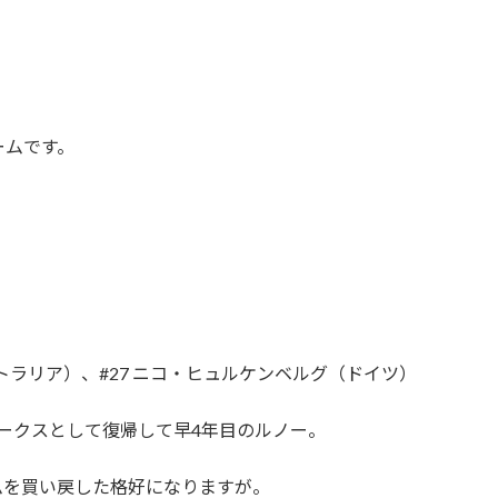
ームです。
トラリア）、#27 ニコ・ヒュルケンベルグ（ドイツ）
らワークスとして復帰して早4年目のルノー。
ムを買い戻した格好になりますが。