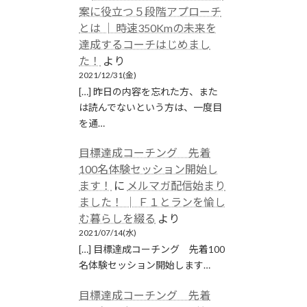
案に役立つ５段階アプローチ
とは │ 時速350Kmの未来を
達成するコーチはじめまし
た！
より
2021/12/31(金)
[…] 昨日の内容を忘れた方、また
は読んでないという方は、一度目
を通…
目標達成コーチング 先着
100名体験セッション開始し
ます！
に
メルマガ配信始まり
ました！ │ Ｆ１とランを愉し
む暮らしを綴る
より
2021/07/14(水)
[…] 目標達成コーチング 先着100
名体験セッション開始します…
目標達成コーチング 先着