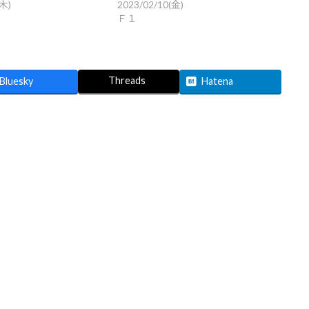
(木)
2023/02/10(金)
Ｆ１
Threads
Bluesky
Hatena