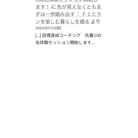
ます！
に
先が見えなくともま
ずは一歩踏み出す │ Ｆ１とラ
ンを愉しむ暮らしを綴る
より
2021/07/11(日)
[…] 目標達成コーチング 先着100
名体験セッション開始します…