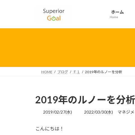
コ
ナ
ン
ビ
ホーム
テ
ゲ
Home
ン
ー
ツ
シ
へ
ョ
ス
ン
キ
に
ッ
移
プ
動
HOME
ブログ
Ｆ１
2019年のルノーを分析
2019年のルノーを分
最
2019/02/27(水)
2022/03/30(水)
マネジメ
終
更
こんにちは！
新