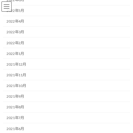
コ
ナ
ン
ビ
2022年5月
テ
ゲ
ン
ー
2022年4月
ツ
シ
2022年3月
へ
ョ
ランニング
ス
ン
2022年2月
キ
に
ッ
移
2022年1月
プ
動
HOME
ブログ
ランニング
体調と走るペースの意外な関係
2021年12月
体調と走るペースの意外な関係
2021年11月
2021年10月
最
2020/02/05(水)
2022/03/31(木)
マネジメントコーチ しゅんじ
終
2021年9月
更
こんにちは！
新
2021年8月
日
時
ランニング・モチベーターのしゅんじです。
:
2021年7月
先週から続く体調不良…
2021年6月