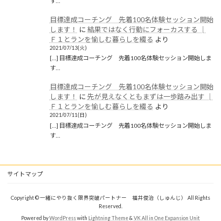
す…
目標達成コーチング 先着100名体験セッション開始
します！
に
結果ではなく行動にフォーカスする │
Ｆ１とランを愉しむ暮らしを綴る
より
2021/07/13(火)
[…] 目標達成コーチング 先着100名体験セッション開始しま
す…
目標達成コーチング 先着100名体験セッション開始
します！
に
先が見えなくともまずは一歩踏み出す │
Ｆ１とランを愉しむ暮らしを綴る
より
2021/07/11(日)
[…] 目標達成コーチング 先着100名体験セッション開始しま
す…
サイトマップ
Copyright © 一緒にやり抜く限界突破パートナー 福井俊治（しゅんじ） All Rights
Reserved.
Powered by
WordPress
with
Lightning Theme
&
VK All in One Expansion Unit