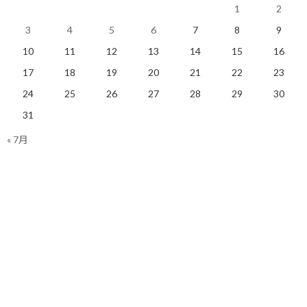
1
2
明日も楽しく走りましょう！
3
4
5
6
7
8
9
10
11
12
13
14
15
16
関連
17
18
19
20
21
22
23
24
25
26
27
28
29
30
31
« 7月
体調は非常に繊細なものな
体調不良は走って感じるも
のかも
の？
2019/12/25(水)
2019/03/01(金)
ランニング
ランニング
今日はトレイル走り初め！