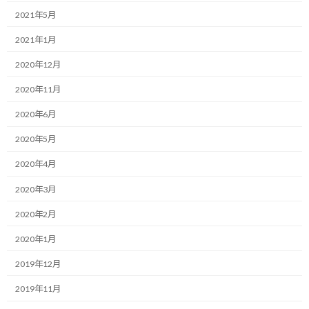
2021年5月
まだ本調子には戻らない感じです。
2021年1月
ただ、緩やかではあるものの、本来の体調に回復しつつあるよう
ではあります。
2020年12月
2020年11月
そんな中、昨日は疲労感を抱えながら、会社での業務を終えて、
久々に約26Kmの帰宅ランをしました。
2020年6月
朝の6時から働き始め、自分なりにかなり一日集中して取り組んだ
2020年5月
つもりなので、大きな疲労感があって、いつもより多少早く帰りま
2020年4月
した。
2020年3月
その疲労から、帰宅の道中は可能なペースで淡々と走るしかない
2020年2月
だろうな、というイメージを持って走り始めました。
2020年1月
しかし、そのイメージは一歩目から覆されました。
2019年12月
足が異様に軽い！
2019年11月
ホイホイ勝手に前に進む！