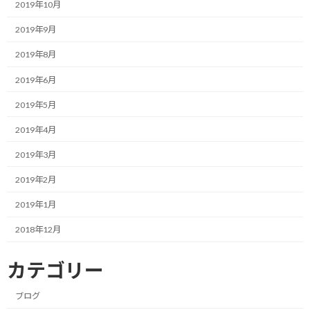
2019年10月
考えてみれば、勝田マラソン以来、一週間以上もあまりまともに
2019年9月
走っていません。
2019年8月
いつも足に疲労を溜めている身にとっては、こんなに回復してい
2019年6月
るシーンはほとんど無いと言えます。
2019年5月
それゆえの足の軽さです。
2019年4月
この足の軽さに引っ張られ、疲労感は何のその、ペースは相当良
2019年3月
いです。
2019年2月
むしろ体調不良を忘れるくらいの気持ち良い走り。
2019年1月
どうもずっと感じていた疲労感は、最初は体力的なものでした
2018年12月
が、いつしか精神的な疲労に転化したのでしょうか？
カテゴリー
少なくとも昨日走っている間は疲労を感じませんでした。
ブログ
走り終えてみれば、会社から寮までの自己ベストを大幅更新し、