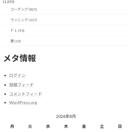
(1,255)
走り出す前からは想像もできない結果を得ました。
コーチング (825)
何となく疲れていてもまずは走れそうなら、そのまま走ってみるの
ランニング (317)
が精神的なリフレッシュには良さそうな気がしました。
Ｆ１ (93)
自分でも体力由来の疲労か、精神由来の疲労か分からないことも
夢 (19)
あるようなので、気力があればまずは走ってみることをオススメし
ます。
メタ情報
今日のポイント！
ログイン
投稿フィード
自分のこととは言え、確認してみないと分か
コメントフィード
らないもんです。
WordPress.org
2026年8月
【今日の実績】
月
火
水
木
金
土
日
なし