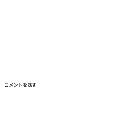
想定と違った成果が得られ
ました！
2019/01/04(金)
ランニング
Facebook
X
Bluesky
Threads
Hatena
LINE
ランニング
、
ブログ
カテゴリー
コメントを残す