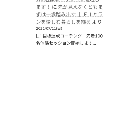
ます！
に
先が見えなくともま
ずは一歩踏み出す │ Ｆ１とラ
ンを愉しむ暮らしを綴る
より
2021/07/11(日)
[…] 目標達成コーチング 先着100
名体験セッション開始します…