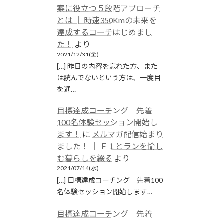
案に役立つ５段階アプローチ
とは │ 時速350Kmの未来を
達成するコーチはじめまし
た！
より
2021/12/31(金)
[…] 昨日の内容を忘れた方、また
は読んでないという方は、一度目
を通…
目標達成コーチング 先着
100名体験セッション開始し
ます！
に
メルマガ配信始まり
ました！ │ Ｆ１とランを愉し
む暮らしを綴る
より
2021/07/14(水)
[…] 目標達成コーチング 先着100
名体験セッション開始します…
目標達成コーチング 先着