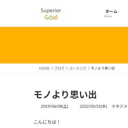
コ
ナ
ン
ビ
ホーム
テ
ゲ
Home
ン
ー
ツ
シ
へ
ョ
ス
ン
キ
に
ッ
移
プ
動
HOME
ブログ
コーチング
モノより思い出
モノより思い出
最
2019/06/08(土)
2022/03/31(木)
マネジメ
終
更
こんにちは！
新