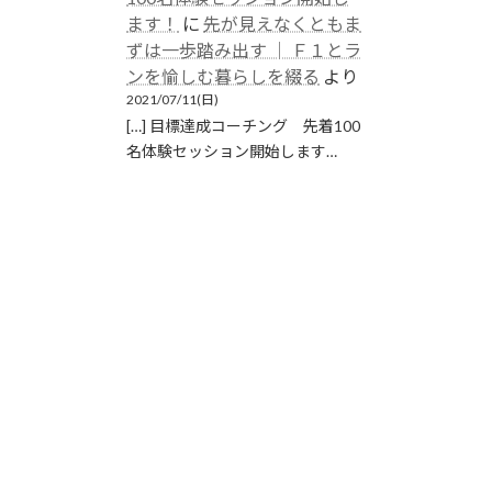
ます！
に
先が見えなくともま
ずは一歩踏み出す │ Ｆ１とラ
ンを愉しむ暮らしを綴る
より
2021/07/11(日)
[…] 目標達成コーチング 先着100
名体験セッション開始します…