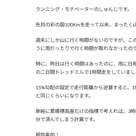
日
時
ランニング・モチベーターのしゅんじです。
:
先月の彩の国100Kmを走って以来、まったく
週末にしか山に行く時間がないのですが、こ
うに雨だったりで行く時間が取れなかったの
特に、昨日は行く時間はあったのに、雨に日
の二日間トレッドミルで1時間走をしていまし
15%勾配の設定で走行距離から逆算すると、
と同じくらいになります。
単純に累積標高差だけの指標で考えれば、3時
分で済んでしまう計算です。
超効率的！