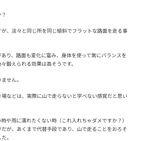
か？
すが、淡々と同じ所を同じ傾斜でフラットな路面を走る事
があり、路面も変化に富み、身体を使って常にバランスを
色々鍛えられる効果は高そうです。
りません。
き場などは、実際に山で走らないと学べない感覚だと思い
い時や雨に濡れたくない時（これ入れちゃダメですか？）
リだが、あくまで代替手段であり、山で走ることをおろそ
した。