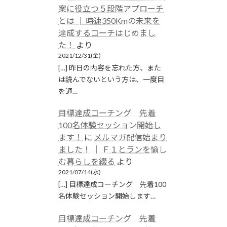
案に役立つ５段階アプローチ
とは │ 時速350Kmの未来を
達成するコーチはじめまし
た！
より
2021/12/31(金)
[…] 昨日の内容を忘れた方、また
は読んでないという方は、一度目
を通…
目標達成コーチング 先着
100名体験セッション開始し
ます！
に
メルマガ配信始まり
ました！ │ Ｆ１とランを愉し
む暮らしを綴る
より
2021/07/14(水)
[…] 目標達成コーチング 先着100
名体験セッション開始します…
目標達成コーチング 先着