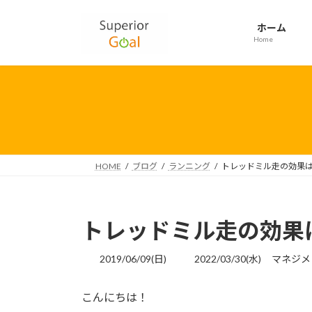
コ
ナ
ン
ビ
ホーム
テ
ゲ
Home
ン
ー
ツ
シ
へ
ョ
ス
ン
キ
に
ッ
移
プ
動
HOME
ブログ
ランニング
トレッドミル走の効果
トレッドミル走の効果
最
2019/06/09(日)
2022/03/30(水)
マネジメ
終
更
こんにちは！
新