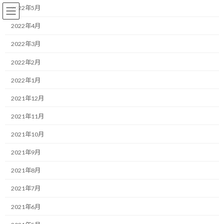
コ
ナ
2022年5月
ン
ビ
テ
ゲ
2022年4月
ン
ー
2022年3月
ツ
シ
へ
ョ
コーチング
2022年2月
ス
ン
キ
に
2022年1月
ッ
移
プ
動
HOME
ブログ
コーチング
周囲を味方につけて目標を達成する
2021年12月
2021年11月
周囲を味方につけて目標を達成
2021年10月
する
2021年9月
最
2021/05/17(月)
2022/03/30(水)
マネジメントコーチ しゅんじ
2021年8月
終
更
こんにちは！
2021年7月
新
日
2021年6月
時
モチベータのしゅんじです。
: