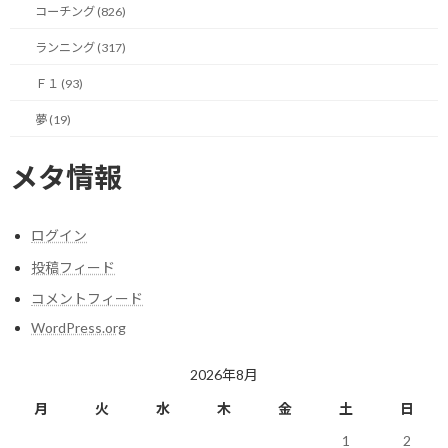
コーチング (826)
分が目標に対して真摯に向き合い、行動していることで共感を得
られるからではないでしょうか。
ランニング (317)
そんな周りに波及効果をもたらす行動を日々起こしたいもので
Ｆ１ (93)
す。
夢 (19)
メタ情報
今日のポイント！
ログイン
周囲を味方につけるために目標は高らかに宣
投稿フィード
言する！
コメントフィード
【今日の実績】
WordPress.org
ラン： 5.94Km 獲得標高：17m
2026年8月
明日も楽しく走りましょう！
月
火
水
木
金
土
日
1
2