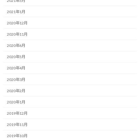
2021年5月
今日も目標達成に向けた考え方について共有します。
2021年1月
目標達成のためには一人で黙々と歩み続けるのには困難が伴いま
2020年12月
す。
2020年11月
調子のいい時もあれば、悪い時もあり、自力だけでは乗り越えら
2020年6月
れない難関も待ち構えている可能性もあります。
2020年5月
そんな時に助けになってくれるのが周囲の人たちです。
2020年4月
その方々の力を借りるために、目標は高らかに宣言した方が良い
2020年3月
ようです。
2020年2月
宣言することで自らを追い込み、後戻りができない状態になるこ
2020年1月
とと、先に触れたように、その宣言を聞いた人から直接的、間接
的なサポートが得られる可能性があるためです。
2019年12月
直接的なサポートというのは、これは分かりやすく、自分に自ら
2019年11月
手を差し伸べてくれることです。
2019年10月