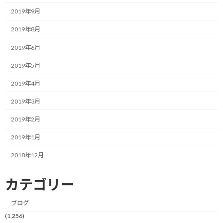
それはアドバイスの言葉だったり、金銭的なサポートだったり、時
2019年9月
には一緒に壁をぶち破るために力を合わせてハンマーを振り下ろ
2019年8月
してくれるかもしれません。
2019年6月
いずれにしても、目に見えて頼もしい味方です。
2019年5月
一方で、間接的に助けてくれる人たちもいます。
2019年4月
自分ではどうにもできないけど、対処してくれる知り合いを紹介し
2019年3月
てくれる人がいるかもしれません。
2019年2月
非常にありがたい話です。
2019年1月
また、もっと言えば、日々背中を押すような応援の言葉を投げか
2018年12月
けてくれる人がいるかもしれぜん。
カテゴリー
その言葉のおかげで立ち止まらずに進み続けるモチベーションを
得られるなんてこともあるでしょう。
ブログ
(1,256)
いずれにしても周囲の人たちが味方になってくれるというのは、自