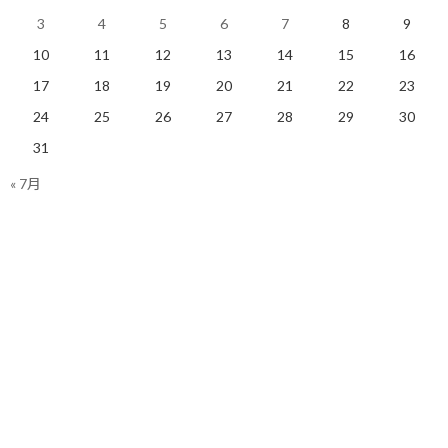
関連
3
4
5
6
7
8
9
10
11
12
13
14
15
16
17
18
19
20
21
22
23
24
25
26
27
28
29
30
有言実行で周囲を味方につ
目標達成を助け合える社会
31
ける
を作りたい！
« 7月
2021/10/23(土)
2021/12/13(月)
コーチング
コーチング
周囲への宣言を力に変える
2021/05/25(火)
コーチング