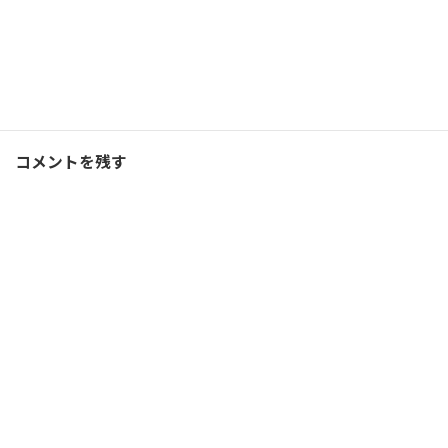
Facebook
X
Bluesky
Threads
Hatena
LINE
コーチング
、
ブログ
カテゴリー
コメントを残す