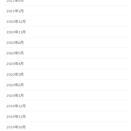
2021年5月
引き続き一日一食生活を続けています。
2021年1月
夕食しか食べていませんが、夕食前の帰宅ランで26Km走ったり、
2020年12月
日中トレイルで30Km以上走ったりしていますが、水以外補給しな
くても最近は空腹感も出ず走り切れています。
2020年11月
2020年6月
ちょっと気になっているのが、エネルギーを摂ると、もっとパフォ
ーマンスが上がるのか？という疑問なんですが、そこは今後確認
2020年5月
するとして今はこのまま進むこととします。
2020年4月
さて、最近の体調で感じているのは朝起きて多少の空腹感がある
2020年3月
ということです。
2020年2月
夕食を食べて寝ているだけなんですが、最近毎朝空腹感があるよう
2020年1月
な気がします。
2019年12月
そして、傾向として午前中の早いうちに空腹感を一番感じるとい
う感じです。
2019年11月
2019年10月
ただ、その後、徐々に空腹を感じなくなり、昼にはすっかり無くな