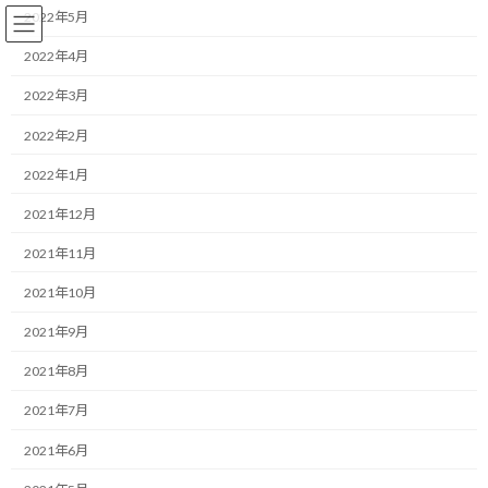
コ
ナ
2022年5月
ン
ビ
テ
ゲ
2022年4月
ン
ー
2022年3月
ツ
シ
へ
ョ
ランニング
2022年2月
ス
ン
キ
に
2022年1月
ッ
移
プ
動
HOME
ブログ
ランニング
最近思うのは朝が一番お腹が減ること
2021年12月
2021年11月
最近思うのは朝が一番お腹が減
2021年10月
ること
2021年9月
最
2019/12/22(日)
2022/03/30(水)
マネジメントコーチ しゅんじ
2021年8月
終
更
こんにちは！
2021年7月
新
日
2021年6月
時
ランニング・モチベーターのしゅんじです。
: