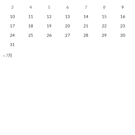
標準値からの偏差が大きい
空腹が過ぎると当然ながら
と変化幅はコントロールで
日常のパフォーマンスが落
3
4
5
6
7
8
9
きなくなる…
ちます
10
11
12
13
14
15
16
2020/04/25(土)
2020/04/29(水)
ランニング
ランニング
17
18
19
20
21
22
23
24
25
26
27
28
29
30
31
« 7月
一日一食＋ラン生活継続中
2019/11/21(木)
ランニング
Facebook
X
Bluesky
Threads
Hatena
LINE
ランニング
、
ブログ
カテゴリー