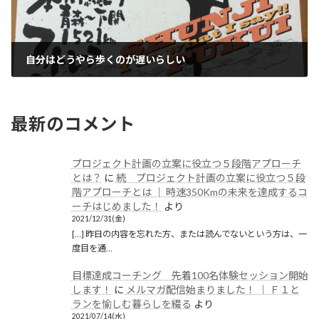
自分はどうやら歩くのが遅いらしい
2019/12/23(月)
最新のコメント
プロジェクト計画の立案に役立つ５段階アプローチ
とは？
に
続 プロジェクト計画の立案に役立つ５段
階アプローチとは │ 時速350Kmの未来を達成するコ
ーチはじめました！
より
2021/12/31(金)
[…] 昨日の内容を忘れた方、または読んでないという方は、一
度目を通…
目標達成コーチング 先着100名体験セッション開始
します！
に
メルマガ配信始まりました！ │ Ｆ１と
ランを愉しむ暮らしを綴る
より
2021/07/14(水)