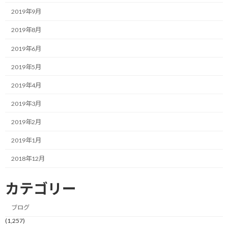
って、夕方頃になっても特に空腹を感じないです。
2019年9月
2019年8月
最近、帰宅ランする時は当然夕食前に2時間半くらい掛かって走っ
ているのですが、それでも途中は全く問題なく、最後の15分くら
2019年6月
いでちょっとお腹が減ってきたなと感じる程度。
2019年5月
むしろ、あまりに空腹を感じないので、夕食を美味しく食べられ
2019年4月
るかな？と途中心配になるくらいです。
2019年3月
最後の15分くらいで空腹感を感じることが多く、これでむしろ良
2019年2月
かったと思うくらい空腹を感じない状態です。
2019年1月
毎日こんなサイクルなんですが、どういう理由でそうなるかはよく
分かりませんね。
2018年12月
今後、どんな感じになるのか、もう少し経過観察をしてみようと
カテゴリー
思います。
ブログ
とりあえず、引き続き一日一食で。
(1,257)