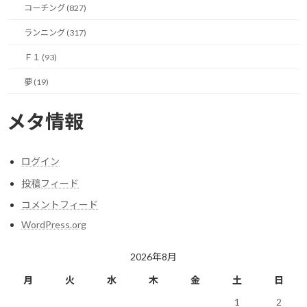
コーチング (827)
ランニング (317)
今日のポイント！
Ｆ１ (93)
空腹感リサーチ、今後も続けます！
夢 (19)
メタ情報
【今日の実績】
なし
ログイン
明日も楽しく走りましょう！
投稿フィード
コメントフィード
関連
WordPress.org
2026年8月
月
火
水
木
金
土
日
1
2