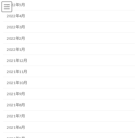
コ
ナ
2022年5月
ン
ビ
テ
ゲ
2022年4月
ン
ー
2022年3月
ツ
シ
へ
ョ
ランニング
2022年2月
ス
ン
キ
に
2022年1月
ッ
移
プ
動
HOME
ブログ
ランニング
今日は腹痛で使い物になりません
2021年12月
2021年11月
今日は腹痛で使い物になりませ
2021年10月
ん
2021年9月
最
2020/01/18(土)
2022/03/31(木)
マネジメントコーチ しゅんじ
2021年8月
終
更
こんにちは！
2021年7月
新
日
2021年6月
時
ランニング・モチベーターのしゅんじです。
: