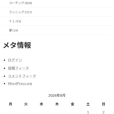
コーチング (828)
体調の良くない日は無理しないことが一番！
ランニング (317)
Ｆ１ (93)
【今日の実績】
ラン： 15.17Km 獲得標高90m
夢 (19)
明日も楽しく走りましょう！
メタ情報
関連
ログイン
投稿フィード
コメントフィード
WordPress.org
なんとも調子の悪い日はさ
最近の低調さの原因を探る
2026年8月
っさと寝るに限る
2020/02/10(月)
2020/02/03(月)
ランニング
月
火
水
木
金
土
日
ランニング
1
2