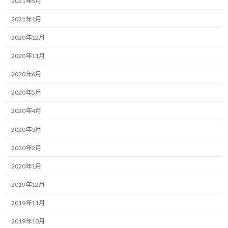
2021年5月
今日は午前中から腹痛で何も行動する気がおきません…
2021年1月
実はランニングチームの練習会があって、別の理由で参加を断念し
2020年12月
たのですが、この体調では欠席して正解だったと思える状況で
す。
2020年11月
2020年6月
それほど激しい腹痛ではないので、痛みのあまりもんどりを打つ
とか、痛過ぎて寝込んでしまうということは一切ないのですが、
2020年5月
こう腹部に軽く圧迫された感じがずっと続いているんです。
2020年4月
とりあえず午前中に走ってみたのですが、全く調子が良くなくペ
2020年3月
ースも上がらず、登り坂でスピードアップする気にもなれず走り終
えました。
2020年2月
2020年1月
次いで、温かい飲み物を胃に入れてみようと思い、ブラックコー
ヒーを飲んでみたのですが状況は改善せず。（ここは白湯が良かっ
2019年12月
た気もします…）
2019年11月
最後に、眠ると良くなるかと思って、昼寝を兼ねて15分くらい横
2019年10月
になっていたのですが、これも効果なし。