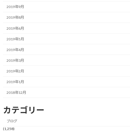
2019年9月
まぁ、こんな日もありますよね。
2019年8月
来週は勝田マラソンなので、これが継続したり、体調不良に見舞わ
2019年6月
れたり、調整ができなくなったりすると困りますが、きっと一過性
のもんでしょう。
2019年5月
2019年4月
そう言えば、今週のウィークデーはあまり睡眠時間が取れず金曜
日の時点で疲労感を覚えていたので、そんなこともあり体調が優れ
2019年3月
ないだけかも知れません。
2019年2月
こんな日は、できることだけして、あとは早めに寝て睡眠時間を
2019年1月
しっかりとるようにするのが良さそうです。
2018年12月
ということで、今日はさっさと布団かぶって寝ることにします。
カテゴリー
ブログ
今日のポイント！
(1,258)