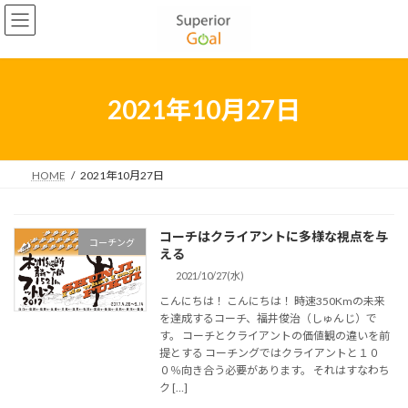
コ
ナ
ン
ビ
2022年5月
テ
ゲ
ン
ー
2022年4月
ツ
シ
2022年3月
へ
ョ
2021年10月27日
ス
ン
2022年2月
キ
に
ッ
移
2022年1月
プ
動
HOME
2021年10月27日
2021年12月
2021年11月
コーチはクライアントに多様な視点を与
コーチング
える
2021年10月
2021/10/27(水)
2021年9月
こんにちは！ こんにちは！ 時速350Kmの未来
を達成するコーチ、福井俊治（しゅんじ）で
2021年8月
す。 コーチとクライアントの価値観の違いを前
提とする コーチングではクライアントと１０
2021年7月
０％向き合う必要があります。 それはすなわち
ク […]
2021年6月