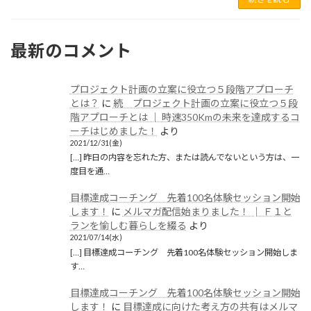
2021年5月
2021年1月
最新のコメント
2020年12月
2020年11月
プロジェクト計画の立案に役立つ５段階アプローチ
2020年6月
とは？
に
続 プロジェクト計画の立案に役立つ５段
階アプローチとは │ 時速350Kmの未来を達成するコ
2020年5月
ーチはじめました！
より
2021/12/31(金)
2020年4月
[…] 昨日の内容を忘れた方、または読んでないという方は、一
度目を通…
2020年3月
目標達成コーチング 先着100名体験セッション開始
2020年2月
します！
に
メルマガ配信始まりました！ │ Ｆ１と
ランを愉しむ暮らしを綴る
より
2020年1月
2021/07/14(水)
2019年12月
[…] 目標達成コーチング 先着100名体験セッション開始しま
す…
2019年11月
目標達成コーチング 先着100名体験セッション開始
2019年10月
します！
に
目標達成に向けた考え方の共有はメルマ