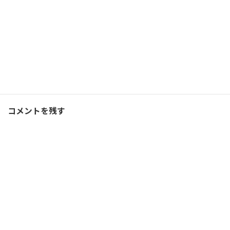
Facebook
X
Bluesky
Threads
Hatena
LINE
コーチング
、
ブログ
カテゴリー
コメントを残す