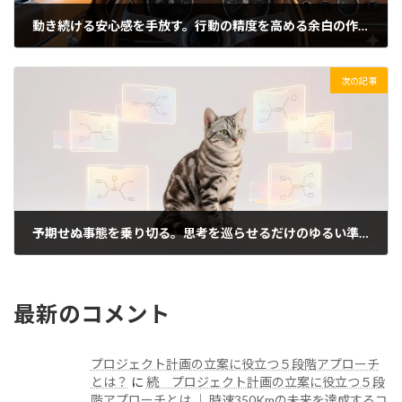
動き続ける安心感を手放す。行動の精度を高める余白の作り方
2026/04/23(木)
次の記事
予期せぬ事態を乗り切る。思考を巡らせるだけのゆるい準備
2026/04/25(土)
最新のコメント
プロジェクト計画の立案に役立つ５段階アプローチ
とは？
に
続 プロジェクト計画の立案に役立つ５段
階アプローチとは │ 時速350Kmの未来を達成するコ