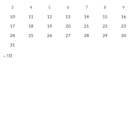
くリフレッシュされるという確信があります。
3
4
5
6
7
8
9
そして二つ目の効用は、人間関係構築における圧倒的なスピード
10
11
12
13
14
15
16
と質の向上です。
17
18
19
20
21
22
23
共通の趣味を持つ方とお話しすると、初対面であってもすぐに心の
24
25
26
27
28
29
30
距離が縮まります。
31
話の取っ掛かりがスムーズにできるのはもちろんのこと、仕事の肩
« 7月
書きや利害関係といったフィルターを通さずに相手の価値観に触
れることができるため、より深い部分の対話が短時間で行えま
す。
結果として、ビジネスライクな付き合いから入るよりも、はるか
に早く強固な信頼関係を築くことができるのです。
交流会と言えば、たまに自分の商品をガツガツと売りに来られる
方に出会うことがあります。
自分の目標達成を優先するあまり、相手の状況や前提条件を無視