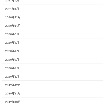
2021年5月
おはようございます！
新
日
2021年1月
時
一緒にやり抜く限界突破パートナー、福井俊治（しゅんじ）で
:
す。
2020年12月
2020年11月
本日は、私たちが日々の業務に追われる中で、ついつい後回しにし
てしまいがちな時間の大切さについてお伝えさせて下さい。
2020年6月
テーマは、趣味に時間を投下することの効用と、それがビジネス
2020年5月
や目標達成にもたらす予想以上のメリットについてです。
2020年4月
先日も少し触れましたが、最近の自分は意図的にスケジュールに
2020年3月
余裕を作る必要性を感じています。
2020年2月
というのも、日々の業務やサポート活動に追われ過ぎていて、純粋
2020年1月
に趣味を楽しむための時間が大きく削られている事実に気づいた
からです。
2019年12月
2019年11月
目の前のタスクをこなすことに必死になっていると、趣味の時間は
どうしても優先順位が下がり、気付けば仕事だけの毎日になってし
2019年10月