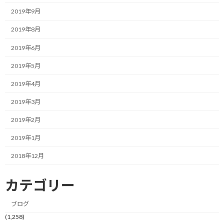
まいます。
2019年9月
そんな中、先日「これではいけない」と強く思わされる出来事が
2019年8月
ありました。
2019年6月
あるビジネスの交流会に参加させて頂いた時のことです。
2019年5月
通常、そういった場では参加者が自分の業務内容や強みを全力で
2019年4月
PRするのが一般的です。
2019年3月
しかし、その交流会は全く違いました。
2019年2月
ビジネスの売り込みは一旦横に置き、参加者がそれぞれの趣味や
2019年1月
好きなことについて全力で語り合うというスタンスの場だったの
2018年12月
です。
初対面の人たちが集まる場で、いきなり仕事の要件や課題解決の
カテゴリー
話をするのではなく、自分が何に夢中になっているのか、どんな
ことに喜びを感じる人間なのかを共有し合う。
ブログ
(1,258)