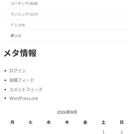
そうして趣味の話を通じてお互いの人となりを知り、より深く理
コーチング (828)
解し合うために後日個別にお話しする機会を設定する。
ランニング (317)
そこでの対話を通じて初めて、趣味の話はもちろん、お互いのビ
Ｆ１ (93)
ジネスについても自然な流れで情報交換を行うという設計になって
いました。
夢 (19)
この体験を通じて、自分は改めて趣味に時間を投下する価値の大
メタ情報
きさを実感しました。
一つ目の効用は、純粋なエネルギーの回復です。
ログイン
投稿フィード
単純に自分の好きな趣味の話を聞いたり話したりしていると、心
の底からワクワクしてきます。
コメントフィード
WordPress.org
最近やれていない自分の趣味を思い出し、またやりたいという純
粋な意欲が湧いてきました。
2026年8月
仕事の目標達成に向けて気を張る時間も大切ですが、この趣味活
月
火
水
木
金
土
日
動を通して毎日のビジネスから完全に離れることで、脳と心が深
1
2