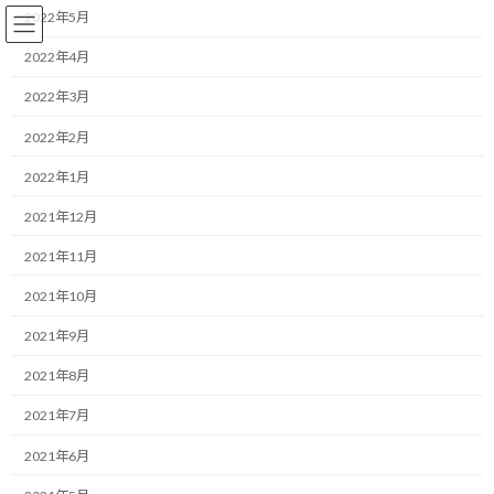
コ
ナ
2022年5月
ン
ビ
テ
ゲ
2022年4月
ン
ー
2022年3月
ツ
シ
へ
ョ
コーチング
2022年2月
ス
ン
キ
に
2022年1月
ッ
移
プ
動
HOME
ブログ
コーチング
2021年12月
趣味の時間がもたらすビジネスへの好影響。連休を利用したリフレッシュ戦
略
2021年11月
2021年10月
趣味の時間がもたらすビジネス
2021年9月
への好影響。連休を利用したリ
2021年8月
フレッシュ戦略
2021年7月
最
2026/04/24(金)
2026/04/24(金)
マネジメントコーチ しゅんじ
2021年6月
終
更