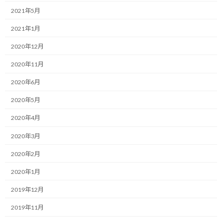
本日は、日々の活動の中で私たちが常に迫られる、
2021年5月
決断との向き合い方についてお伝えさせて下さい。
2021年1月
テーマは、正解を探すのではなく、
自らの決断を正解に変えていく思考についてです。
2020年12月
2020年11月
みなさんも日々の活動の中で、
AとBのどちらの道に進むべきか、
2020年6月
あるいは新しい施策を打つべきかどうか、
2020年5月
大きな迷いに直面する場面が何度もあると思います。
2020年4月
このまま進んで本当にうまくいくのだろうか。
2020年3月
もし失敗したらどうしよう。
2020年2月
もっと確実な方法が他にあるのではないか。
2020年1月
そんな不安を抱えながら、
2019年12月
立ち止まってしまうこともあるかも知れません。
2019年11月
失敗したくないという思いは誰もが持っている自然な感情です