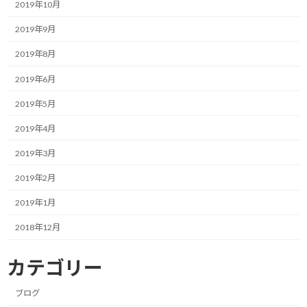
2019年10月
し、
2019年9月
ご自身の活動に対する想いが強いからこその迷いだと思います。
2019年8月
世間ではよく、
会社員と経営者の思考の違いとして語られることがあります。
2019年6月
2019年5月
それは、会社員は「正解を探しに行く思考」であり、
経営者は「決断したことを正解にする思考」であるという違いで
2019年4月
す。
2019年3月
私たちは子どもの頃からの学校教育や、
2019年2月
組織の中でのマニュアル化された業務を通じて、
あらかじめ用意された正解を
2019年1月
いかに早く正確に見つけ出すかという訓練を長く受けてきまし
2018年12月
た。
カテゴリー
そのため、無意識のうちに正解を探しに行く思考が
身についてしまっている部分があります。
ブログ