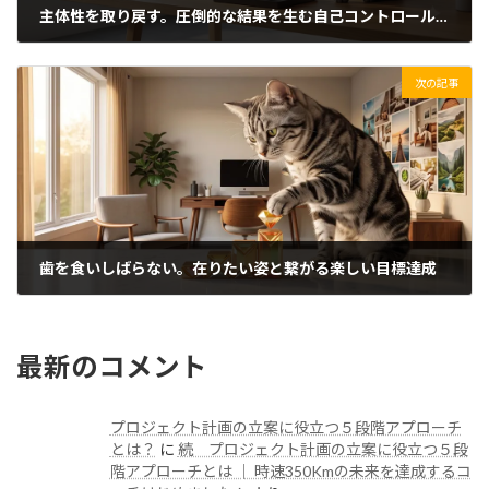
主体性を取り戻す。圧倒的な結果を生む自己コントロールの法則
2026/07/04(土)
次の記事
歯を食いしばらない。在りたい姿と繋がる楽しい目標達成
2026/07/06(月)
最新のコメント
プロジェクト計画の立案に役立つ５段階アプローチ
とは？
に
続 プロジェクト計画の立案に役立つ５段
階アプローチとは │ 時速350Kmの未来を達成するコ