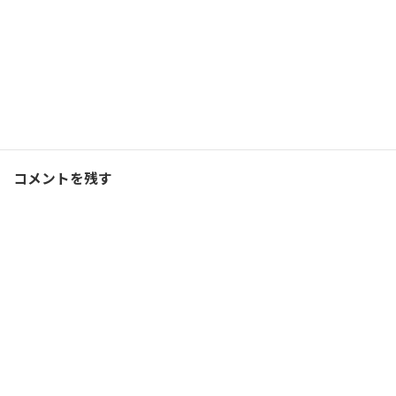
Facebook
X
Bluesky
Threads
Hatena
LINE
コーチング
、
ブログ
カテゴリー
コメントを残す