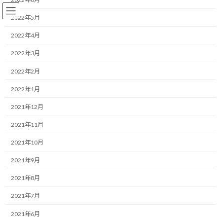
コ
ナ
ン
ビ
2022年5月
テ
ゲ
ン
ー
2022年4月
ツ
シ
2022年3月
へ
ョ
コーチング
ス
ン
2022年2月
キ
に
ッ
移
2022年1月
プ
動
HOME
ブログ
コーチング
決断を正解に変える行動の法則
2021年12月
決断を正解に変える行動の法則
2021年11月
2021年10月
最
2026/07/05(日)
2026/07/05(日)
マネジメントコーチ しゅんじ
終
2021年9月
更
おはようございます！
新
2021年8月
日
時
一緒にやり抜く限界突破パートナー、福井俊治（しゅんじ）で
:
2021年7月
す。
2021年6月