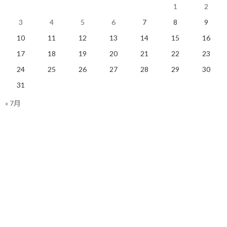
この姿勢が非常に重要になると思います。
1
2
3
4
5
6
7
8
9
何かを進めようとする時に明確な決断を先延ばしにしていると、
どうしても日々の行動に迷いが生じてしまいます。
10
11
12
13
14
15
16
17
18
19
20
21
22
23
心の中に「本当にこれでいいのだろうか」という迷いがあると、
アクセルとブレーキを同時に踏んでいるような状態になり、
24
25
26
27
28
29
30
31
動きが目に見えて鈍くなります。
« 7月
考え方の詰めが甘くなったり、
ここ一番での本気度や熱量が不足してしまう部分が
確実に発生してしまうと痛感しています。
自分の事で恐縮ですが、実は先日、
これから実行しようとしているある計画について、
信頼できる方に相談する機会がありました。
自分の中ではある程度の方向性は決まっており、
あとはやるだけという状態のつもりでした。