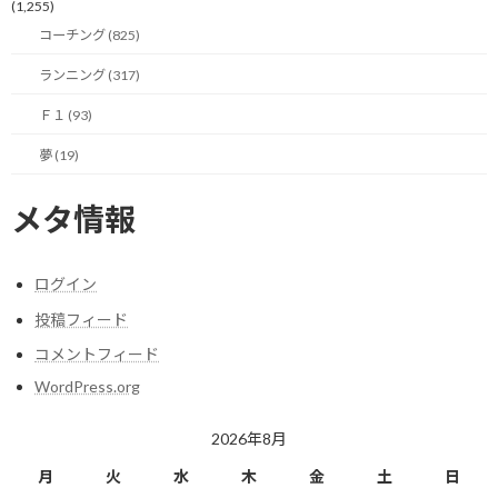
これは、どちらが良い悪いというお話しではありません。
(1,255)
コーチング (825)
しかし、ご自身で目標に向かって進んでいく上では、
ランニング (317)
この正解を探しに行く思考のままでは
どうしても限界が来てしまうと思います。
Ｆ１ (93)
なぜなら、ビジネスの世界には
夢 (19)
明確な正解などどこにも用意されていないからです。
メタ情報
特に今の時代は変化が激しく、
昨日までの正解が今日には通用しなくなることも
決して珍しくはありません。
ログイン
投稿フィード
そんな先が読めない不確実な状況の中で、
どこかにあるはずの正解を探し求めて情報を集め続けても、
コメントフィード
いつまで経っても行動には移せません。
WordPress.org
だからこそ、自らの意思で進むべき道をまず決断し、
2026年8月
その決断を正解にするための行動を取る。
月
火
水
木
金
土
日