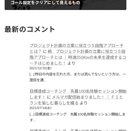
ゴール設定をクリアにして見えるもの
2022/01/03(月)
最新のコメント
プロジェクト計画の立案に役立つ５段階アプローチ
とは？
に
続 プロジェクト計画の立案に役立つ５段
階アプローチとは │ 時速350Kmの未来を達成するコ
ーチはじめました！
より
2021/12/31(金)
[…] 昨日の内容を忘れた方、または読んでないという方は、一
度目を通…
目標達成コーチング 先着100名体験セッション開始
します！
に
メルマガ配信始まりました！ │ Ｆ１と
ランを愉しむ暮らしを綴る
より
2021/07/14(水)
[…] 目標達成コーチング 先着100名体験セッション開始しま
す…