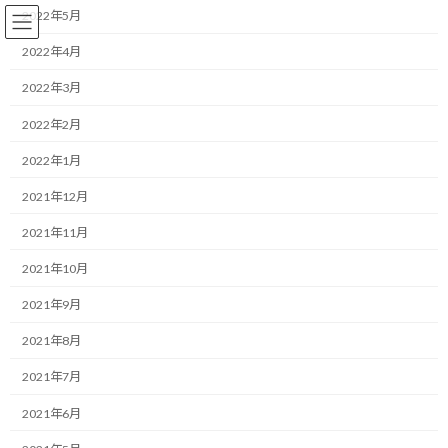
コ
ナ
2022年5月
ン
ビ
テ
ゲ
2022年4月
ン
ー
2022年3月
ツ
シ
へ
ョ
コーチング
2022年2月
ス
ン
キ
に
2022年1月
ッ
移
プ
動
HOME
ブログ
コーチング
2021年12月
プランニングコーチングで感じて頂ける価値観とは？
2021年11月
プランニングコーチングで感じ
2021年10月
て頂ける価値観とは？
2021年9月
2021年8月
最
2022/01/02(日)
2022/03/30(水)
マネジメントコーチ しゅんじ
終
2021年7月
更
こんにちは！
新
2021年6月
日
時