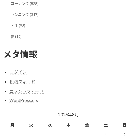
コーチング (828)
ランニング (317)
それは、目標を達成するために実行すべきタスクが具体的にイメ
ージできる点と、そのための時間軸が見えてくる点です。
Ｆ１ (93)
前者のタスクの具体化に関しては、ぼんやりの状態ではクライア
夢 (19)
ント自身も把握できていなかったアクションが明確になるという
感じです。
メタ情報
具体的にどういう行動を取る必要があって、その結果、何が生み出
されるか。
ログイン
投稿フィード
あるいは、その行動を取るために自分一人の力では足りなくて、
誰かに応援をお願いしないといけないといった事にも気づく場合
コメントフィード
があります。
WordPress.org
一方、後者の時間軸では、タスクが具体的になった結果でもあり
2026年8月
ますが、タスクを実行するために必要な時間が分かってきます。
月
火
水
木
金
土
日
そして、そこから始めるべきタイミングも分かるという話です。
1
2