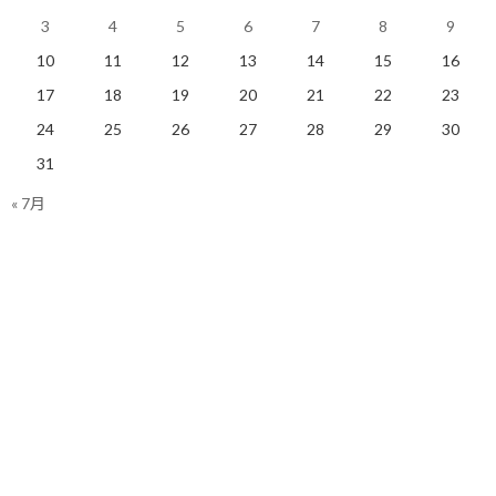
3
4
5
6
7
8
9
実は、もう動かないと間に合わないタイミングだという気づきが
ある場合も多いです。
10
11
12
13
14
15
16
17
18
19
20
21
22
23
このあたりも、具体化と見える化ができたから、その結果として
気づいて頂けるのだと思います。
24
25
26
27
28
29
30
31
そんな気づきを得たい方は、ぜひプランニングコーチングの体験
« 7月
セッションにお申し込みください。
ご連絡お待ちしています！
お知らせ
YouTube動画配信中です！ご覧頂ければ嬉しいです！
【しゅんじ 時速350Kmの未来を達成するコーチ】