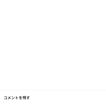
クライアントのことを本気
で考えて行動できているか
2022/02/09(水)
コーチング
Facebook
X
Bluesky
Threads
Hatena
LINE
コーチング
、
ブログ
カテゴリー
コメントを残す