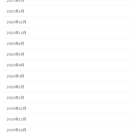
2021年5月
:
こんにちは！
2021年1月
個人プロジェクト完遂プランニングコーチの福井俊治（しゅん
じ）です。
2020年12月
2020年11月
プランニングコーチングの価値をお
2020年6月
伝えしたい
2020年5月
2020年4月
本日は最近自分が考えているプランニングコーチングについて、ク
2020年3月
ライアントとして感じて頂けそうな価値についてお伝えできれば
と思います。
2020年2月
このコーチングでフォーカスしているのは計画立案なので、計画
2020年1月
表の形で見える化できるというのが大きな価値であるというのは
2019年12月
間違いありません。
2019年11月
しかし、それ以外にも感じて頂ける価値があると思っています。
2019年10月