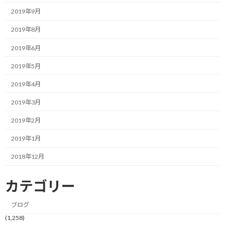
なので、それを少しお伝えさせて頂きます。
2019年9月
2019年8月
「もやもや」が「すっきり」になる
2019年6月
2019年5月
一番大きな価値としては思考がクリアになるという点です。
2019年4月
やりたいことをお持ちの方も、実はそれがもやもやしていて、明
2019年3月
確にイメージできていない方も結構いらっしゃる印象です。
2019年2月
そのため、お話を伺って、そのやりたいことを深掘りさせて頂くこ
2019年1月
とで、何となく輪郭がぼんやりしていた目標がすっきり明確な形を
持って見えてくるようになります。
2018年12月
ここで、明確に見えてくると次の段階での気づきを持って頂けま
カテゴリー
す。
ブログ
(1,258)
タスクと時間軸が明確化