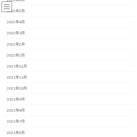
コ
ナ
ン
ビ
2022年5月
テ
ゲ
ン
ー
2022年4月
ツ
シ
2022年3月
へ
ョ
コーチング
ス
ン
2022年2月
キ
に
ッ
移
2022年1月
プ
動
HOME
ブログ
コーチング
種を蒔き、そして収穫する
2021年12月
種を蒔き、そして収穫する
2021年11月
2021年10月
最
2021/07/03(土)
2022/03/30(水)
マネジメントコーチ しゅんじ
終
2021年9月
更
こんにちは！
新
2021年8月
日
時
モチベータのしゅんじです。
:
2021年7月
今日も目標達成に向けた考え方について共有します。
2021年6月