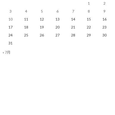
1
2
3
4
5
6
7
8
9
10
11
12
13
14
15
16
目標達成コーチング 先着100名体験セ
17
18
19
20
21
22
23
ッション開始します！
24
25
26
27
28
29
30
こんにちは！ 目標達成コーチのしゅんじで
31
す！ 私事で恐縮ですが、この度コーチングを
« 7月
学び始めました。 目的はこのブログ設立の思
いと同じなんですが、「自ら行動すること…
一緒にやり抜く限界突破パートナー 福井
俊治（しゅんじ）
関連