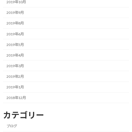
2019年10月
また、定期的に害虫を駆除したり、手入れをしたりと、状況を確認
して、適切に対処することも求められます。
2019年9月
2019年8月
すなわち、目標に対して行動した結果を評価して改善するという
PDCAが必要になるということですね。
2019年6月
2019年5月
これらの活動を通して着実に成長した芽からしか成功の果実は得
られないのです。
2019年4月
逆に言えば、先のように種蒔き、日々の水やり、状況からの適切な
2019年3月
対処を繰り返せば、果実は確実に得られるとも言えます。
2019年2月
このようにして熟れた果実をしっかり手に入れましょう。
2019年1月
2018年12月
今日のポイント！
カテゴリー
種蒔きからの地道な行動でのみ果実が手に入
ブログ