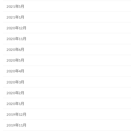
2021年5月
目標達成に向けては日々の行動の積み重ねが大切です。
2021年1月
ある意味、目標を達成するという行為は長く時間が掛かる果実を
育てるようなもの。
2020年12月
2020年11月
目標達成を収穫と考えると、そこから逆算して種を蒔く時期を考
えないといけません。
2020年6月
収穫までに要する最低限の時間が絶対必要であり、そのタイミン
2020年5月
グ以降に種を蒔くと物理的に実りは得られないのです。
2020年4月
従って、この期間を考慮して、遡って種蒔きの時期、言い換えれば
2020年3月
仕込みの時期、もっと言えば行動に着手する時期を決定するので
2020年2月
す。
2020年1月
ここからの継続行動で収穫まで持って行きます。
2019年12月
ただし、種を蒔いたら終わりではなく、日々の水やりが必要にな
2019年11月
ります。