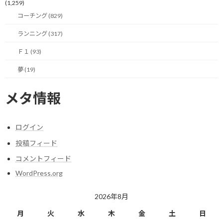
(1,259)
る！
コーチング (829)
【今日の実績】
ランニング (317)
なし
Ｆ１ (93)
明日も楽しく走りましょう！
夢 (19)
メタ情報
目標達成コーチング 体験セッション実施中！
詳しくは下記をご参照願います。
ログイン
投稿フィード
コメントフィード
WordPress.org
2026年8月
月
火
水
木
金
土
日