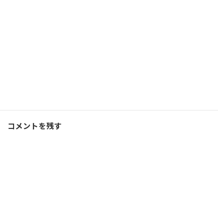
2022/06/19(日)
コーチング
Facebook
X
Bluesky
Threads
Hatena
LINE
コーチング
、
ブログ
カテゴリー
コメントを残す