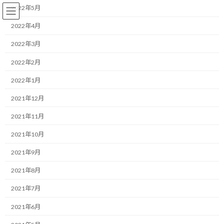
コ
ナ
2022年5月
ン
ビ
テ
ゲ
2022年4月
ン
ー
2022年3月
ツ
シ
へ
ョ
コーチング
2022年2月
ス
ン
キ
に
2022年1月
ッ
移
プ
動
HOME
ブログ
コーチング
認知的不協和の外し方とは
2021年12月
2021年11月
認知的不協和の外し方とは
2021年10月
最
2021/10/24(日)
2022/03/30(水)
マネジメントコーチ しゅんじ
2021年9月
終
更
こんにちは！
2021年8月
新
日
2021年7月
時
:
こんにちは！
2021年6月
時速350Kmの未来を達成するコーチ、福井俊治（しゅんじ）で