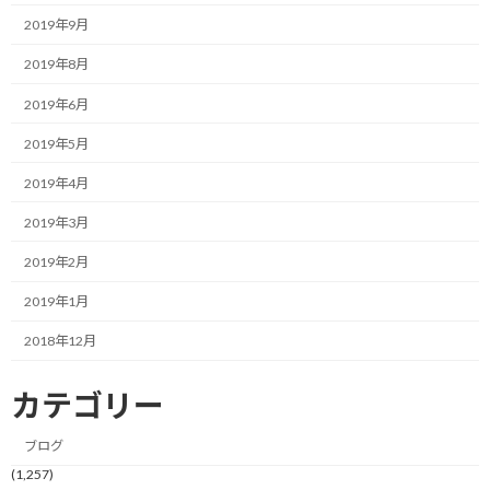
要は、目標達成に向けて自分のイメージとギャップがある場合、
達成後の姿に違和感を感じ、それが実現しないように自ら制限を
2019年9月
かけてしまうというわけです。
2019年8月
このような状態に陥ると、自分でも認識しない無意識のうちに行
2019年6月
動に制限をかけてしまい、目標達成できないということが繰り返
2019年5月
されてしまいます。
2019年4月
達成後の世界や達成に向けたアクションを考えたときに、ちょっ
と心がざわつくような方はこの傾向があるかもしれません。
2019年3月
2019年2月
そんな方は、意識して制限がかからないようにしたいところで
す。
2019年1月
2018年12月
ではどうやってこの制限を外すのか。
カテゴリー
F1に昇格するドライバーは当たり前
ブログ
と感じている
(1,257)