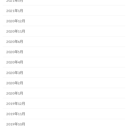
2021年5月
す。
2021年1月
2020年12月
目標達成を阻害しているのは認知的
2020年11月
不協和かも
2020年6月
目標に向かって行動しているけれど、なかなか達成できないという
2020年5月
方がいらっしゃるかもしれません。
2020年4月
それは、もしかしたら自分で成功に向けた道のりを外している可
2020年3月
能性があります。
2020年2月
そんな事ある筈ない！と思われるかもしれません。
2020年1月
心理学では認知的不協和と言うようですが、自分のイメージと異
2019年12月
なる状態になった場合、人間はそこに違和感を感じ、違和感をな
2019年11月
くす方向に行動するようです。
2019年10月