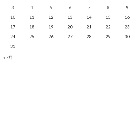
目指せは叶う目標の一つという捉え方ではないかと思います。
3
4
5
6
7
8
9
そのため目標に定めたときに、現実感を持って行動できるという
10
11
12
13
14
15
16
わけです。
17
18
19
20
21
22
23
24
25
26
27
28
29
30
後者の場合、周囲の仲間と共にF1を目指しながら、カートやF3と
その時点、その時点でやれることを実行し、スキルアップを目指
31
します。
« 7月
いつかはF1と考えながら、日々ステップアップを目指していくと
いうわけです。
いきなりF1ではハードルが高過ぎますが、カートでチャンピオン
を取り、F3でチャンピオンを取り、と進んでいくとF1に向けた自
信が自然とついてくるものです。
では具体的にどうするか