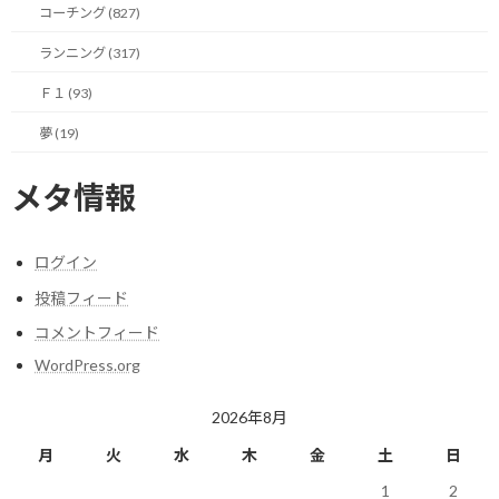
コーチング (827)
ここでF1の事例を見てみましょう。
ランニング (317)
多くのF1ドライバーは子供の頃からF1を夢見て努力を続けていま
Ｆ１ (93)
す。
夢 (19)
F1に昇格したドライバーの傾向は２パターンに分かれると考えて
います。
メタ情報
一つは二世ドライバーと呼ばれる親がF1ドライバーであり、その
環境の中で育ち自分もF1ドライバーになるパターン。
ログイン
投稿フィード
もう一つはレーシングカートから始め、周囲と切磋琢磨しながら
コメントフィード
F3やF2などを経てF1にステップアップしてくるという道です。
WordPress.org
ここに認知的不協和を回避するヒントがあると思います。
2026年8月
前者は親がF1ドライバーであることから、F1ドライバーになる事
月
火
水
木
金
土
日
はそんなに非現実的な話ではないと認識していると思います。
1
2