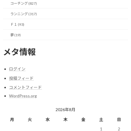
今年はどれくらいみんながデザインを変えるか注目です！
コーチング (827)
ランニング (317)
注目は、各ドライバーの母国と華やかなモナコと夜間にきらびや
かさが映えるシンガポールですかね。
Ｆ１ (93)
夢 (19)
ベッテルは特にフェラーリ1000戦目に注目でしょうか？
今日も一緒にF1を楽しみましょう！
メタ情報
関連
ログイン
投稿フィード
コメントフィード
WordPress.org
ホンダエンジン、2023年シ
2021年のレギュレーション
2026年8月
ーズンに向けさらなるパワ
変更も延期
ーアップか？
2020/03/21(土)
月
火
水
木
金
土
日
2023/02/21(火)
Ｆ１
1
2
Ｆ１