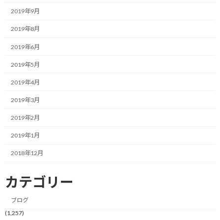
ただ、個人的には意味のないレギュレーションに感じていまし
2019年9月
た。
2019年8月
ヘルメットデザインをパッと見てドライバーを認識できるような
2019年6月
ファンはカーナンバー見りゃ分かるだろうと。
2019年5月
デザインくらいドライバーの自由にさせてやれよと思っていまし
2019年4月
た。
2019年3月
デザイン変更にはチャリティ目的などもありましたしね。
2019年2月
また、デザイン固定のレギュレーション変更後も、特にベッテル
2019年1月
などは大幅に見た目が変わらないレベルで、やっぱり小変更してま
したし、後頭部などドライブ中に見えないところで遊んでいるド
2018年12月
ライバーもいましたしね。
カテゴリー
ホント、自由にさせてあげて欲しいと思っていました。
ブログ
ということにようやく気づいてくれたんでしょうね。
(1,257)