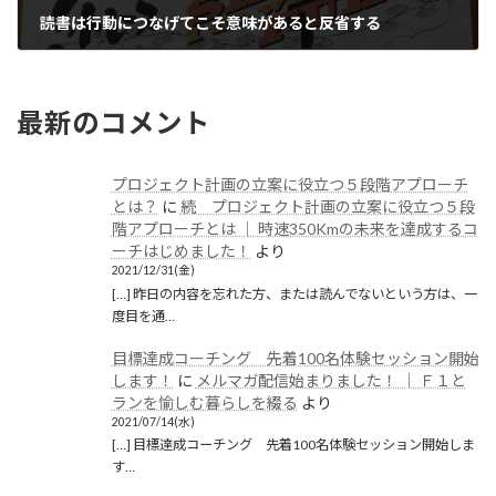
読書は行動につなげてこそ意味があると反省する
2020/03/19(木)
最新のコメント
プロジェクト計画の立案に役立つ５段階アプローチ
とは？
に
続 プロジェクト計画の立案に役立つ５段
階アプローチとは │ 時速350Kmの未来を達成するコ
ーチはじめました！
より
2021/12/31(金)
[…] 昨日の内容を忘れた方、または読んでないという方は、一
度目を通…
目標達成コーチング 先着100名体験セッション開始
します！
に
メルマガ配信始まりました！ │ Ｆ１と
ランを愉しむ暮らしを綴る
より
2021/07/14(水)
[…] 目標達成コーチング 先着100名体験セッション開始しま
す…