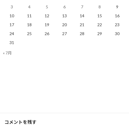
3
4
5
6
7
8
9
10
11
12
13
14
15
16
17
18
19
20
21
22
23
24
25
26
27
28
29
30
2019年のレーシング・ポイ
31
ントを分析
2019/03/02(土)
« 7月
Ｆ１
Facebook
X
Bluesky
Threads
Hatena
LINE
Ｆ１
、
ブログ
カテゴリー
コメントを残す