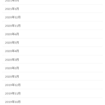
2021年5月
:
2020年のF1シーズンは残念ながらまだ開幕していませんが、本来
2021年1月
の開幕直前に今シーズンのレギュレーションがいくつか変更され
2020年12月
ています。
2020年11月
その中の一つにヘルメットに関するレギュレーションがありま
2020年6月
す。
2020年5月
昨年までのレギュレーションでは、各ドライバーはシーズン開始
時にヘルメットのカラーリングを固定しなければならず、特別デ
2020年4月
ザインのヘルメットを使えるのは母国GPなど年に1回のみと規定
2020年3月
されていました。
2020年2月
目的はデザインを固定することで現地の観客やTV視聴者が走行中
2020年1月
のドライバーを見分けやすくするためです。
2019年12月
これは、レッドブル時代のセバスチャン・ベッテルがほぼ毎戦デ
ザインを変えるなど、当時は比較的デザインを変えるドライバー
2019年11月
が多数いたことへの措置でした。
2019年10月