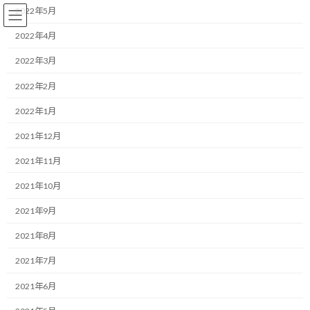
コ
ナ
2022年5月
ン
ビ
テ
ゲ
2022年4月
ン
ー
2022年3月
ツ
シ
へ
ョ
Ｆ１
2022年2月
ス
ン
キ
に
2022年1月
ッ
移
プ
動
HOME
ブログ
Ｆ１
2021年12月
不評だったヘルメットに関するレギュレーションが変更！
2021年11月
不評だったヘルメットに関する
2021年10月
レギュレーションが変更！
2021年9月
2021年8月
最
2020/03/18(水)
2022/03/30(水)
マネジメントコーチ しゅんじ
終
2021年7月
更
こんにちは！
新
2021年6月
日
時
F1のある暮らしデザイナーのしゅんじです。