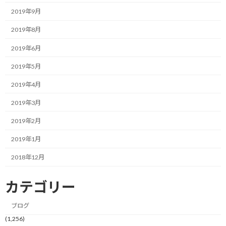
は、いつも一番下のレベルで練習していました。
2019年9月
しかし、最近もう少し頑張りたいと言う気持ちが芽生え、ダメ元
2019年8月
で3つあるレベルの真ん中にチャレンジしてみました。
2019年6月
最悪、メニューの途中で下のレベルに移れるので、失うものはあ
2019年5月
りません。
2019年4月
インターバルだったので、半分くらい付いて行ければいいかな、
2019年3月
くらいの思いでトライしてみました。
2019年2月
すると、やってみると意外と付いて行ける。
2019年1月
毎回走り終えて、次も付いて行けそうだと自分の身体の状態を確認
2018年12月
しながら1本、また1本とこなして行くうちに、何と最後まで付い
て行けました。
カテゴリー
おかげさまで、頑張っていたという評価まで頂きました。
ブログ
(1,256)
思ったのは、下のレベルにいると下のレベルなりの頑張りしかで