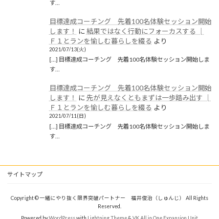
す…
目標達成コーチング 先着100名体験セッション開始
します！
に
結果ではなく行動にフォーカスする │
Ｆ１とランを愉しむ暮らしを綴る
より
2021/07/13(火)
[…] 目標達成コーチング 先着100名体験セッション開始しま
す…
目標達成コーチング 先着100名体験セッション開始
します！
に
先が見えなくともまずは一歩踏み出す │
Ｆ１とランを愉しむ暮らしを綴る
より
2021/07/11(日)
[…] 目標達成コーチング 先着100名体験セッション開始しま
す…
サイトマップ
Copyright © 一緒にやり抜く限界突破パートナー 福井俊治（しゅんじ） All Rights
Reserved.
Powered by
WordPress
with
Lightning Theme
&
VK All in One Expansion Unit