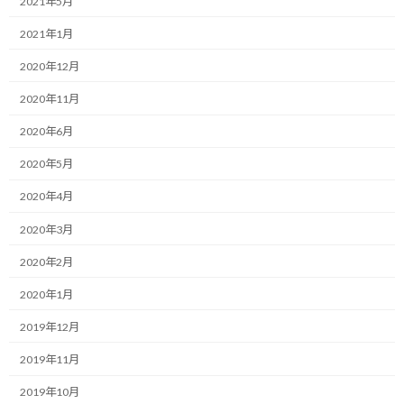
2021年5月
:
自分のポリシーとして、できるだけ負荷が掛かる環境に自らを置
2021年1月
いて、外部からの刺激を活かして自分にプレッシャーを掛けるよ
2020年12月
うにして成長を促すべきだと考えています。
2020年11月
そうしないと、ついつい自分に甘くなり自己成長が止まってしまう
2020年6月
ので。
2020年5月
まぁ、あまりにプレッシャーが厳しいと潰れてしまうので、そこ
は塩梅が必要だと思いますが…
2020年4月
2020年3月
先日、所属しているランニングチームの練習会に参加させて頂き
ました。
2020年2月
参加人数が多いため、練習はレベル毎に分かれて、レベル毎に多
2020年1月
少メニューもアレンジしながら行われます。
2019年12月
端的に言うと、下のレベルのメニューはラクになる訳ですね。
2019年11月
2019年10月
このチームのレベル高さから、落ちこぼれを自認している自分