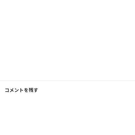
正しい人から学ばないと努
力は実を結ばない
2019/08/14(水)
ランニング
Facebook
X
Bluesky
Threads
Hatena
LINE
ランニング
、
ブログ
カテゴリー
コメントを残す