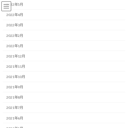
コ
ナ
2022年5月
ン
ビ
テ
ゲ
2022年4月
ン
ー
2022年3月
ツ
シ
へ
ョ
ランニング
2022年2月
ス
ン
キ
に
2022年1月
ッ
移
プ
動
HOME
ブログ
ランニング
2021年12月
可能な限り高いプレッシャーの中に自らの身を置くべき
2021年11月
可能な限り高いプレッシャーの
2021年10月
中に自らの身を置くべき
2021年9月
2021年8月
最
2019/11/02(土)
2022/03/31(木)
マネジメントコーチ しゅんじ
終
2021年7月
更
こんにちは！
新
2021年6月
日
時
ランニング・モチベーターのしゅんじです。