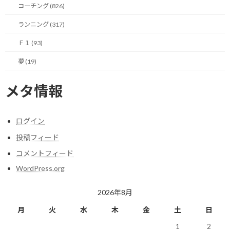
きないのかなという事。
コーチング (826)
ランニング (317)
レベルを上げると、その高いレベルの周囲の力に引っ張られ、さ
らに力が出せてしまうという事。
Ｆ１ (93)
夢 (19)
そこに至って、冒頭に書いたプレッシャーに身を置くという事がこ
こでは実践できていなかったことに気付かされました。
メタ情報
甘えていてはいけませんね。
今後は途中で脱落しても、積極的に上をめざして行きます！
ログイン
投稿フィード
コメントフィード
今日のポイント！
WordPress.org
周りの力を借りて自身の頑張りにつなげる！
2026年8月
月
火
水
木
金
土
日
1
2
【今日の実績】