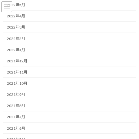
コ
ナ
2022年5月
ン
ビ
テ
ゲ
2022年4月
ン
ー
2022年3月
ツ
シ
へ
ョ
ランニング
2022年2月
ス
ン
キ
に
2022年1月
ッ
移
プ
動
HOME
ブログ
ランニング
2021年12月
外出できない連休中は頭と家の中を整理する時間に
2021年11月
外出できない連休中は頭と家の
2021年10月
中を整理する時間に
2021年9月
2021年8月
最
2020/04/28(火)
2022/03/31(木)
マネジメントコーチ しゅんじ
終
2021年7月
更
こんにちは！
新
2021年6月
日
時
ランニング・モチベーターのしゅんじです。