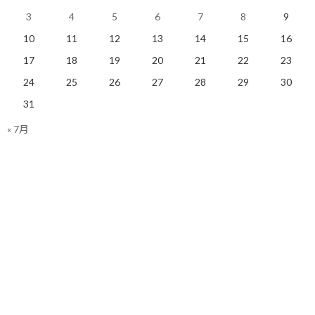
特に家の中でじっとしている時は。
3
4
5
6
7
8
9
10
11
12
13
14
15
16
17
18
19
20
21
22
23
【今日の実績】
24
25
26
27
28
29
30
ラン： 14.90Km 獲得標高101m
31
明日も楽しく走りましょう！
« 7月
関連
スタートダッシュで連休に
連休突入前にしっかり計画
勢いをつける
を立てる
2020/05/02(土)
2020/05/01(金)
コーチング
ランニング