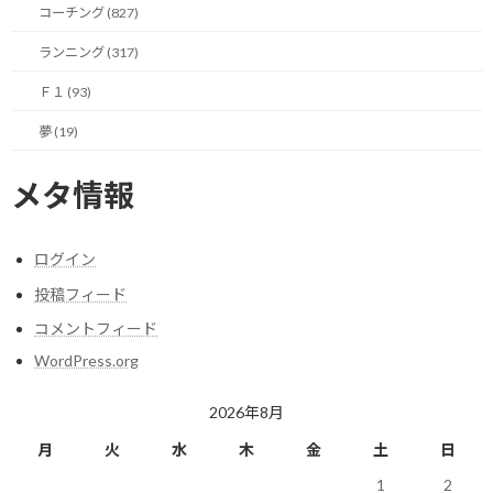
コーチング (827)
改めて今後の在り方を読書なども通して自問自答してみたいと思
ランニング (317)
っています。
Ｆ１ (93)
日常の中にあっては、自分で自分に問いかける時間もあまり持て
夢 (19)
ないので、このタイミングでガッツリと確認するつもりです。
場合によっては、これまでと全く違う方向に走り始める可能性も
メタ情報
ありです。
と、色々普段はできない事に時間を使えるのが屋内で過ごす連休
ログイン
の醍醐味？ですね。
投稿フィード
コメントフィード
連休明けにひと回り成長した自分を目指して。
WordPress.org
2026年8月
今日のポイント！
月
火
水
木
金
土
日
まとまった時間で普段できないことをする！
1
2