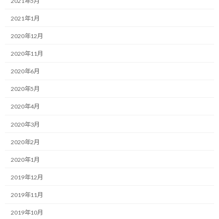
2021年5月
:
もうすぐゴールデンウィークですね！
2021年1月
2020年12月
もしかしたら、明日から連休突入という方もいらっしゃるかも知
れません。
2020年11月
もっと言うと、すでに連休中という方もあるかも知れませんね。
2020年6月
2020年5月
自分はというと、今週末から連休予定です。
2020年4月
ただ、今年は連休とはいえ、ステイホーム週間でもあり、基本的
2020年3月
に外出することはできませんので、ひたすら家の中で過ごす事に
なりそうですね。
2020年2月
しかし、自分は昨今の在宅勤務の中で再燃した趣味のおかげで、
2020年1月
ずっと家の中で過ごしても困りはしませんが（もともと、そんなに
2019年12月
外出する方でも無いですし）、そればっかりと言うのも何なんで
他のことにも時間を割こうと考えています。
2019年11月
2019年10月
それが、タイトルにも書いた頭の中と部屋の中の整理です。