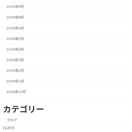
2019年9月
部屋の中の整理は、もうそのままで、現在仕事部屋兼趣味の部屋
として、休眠状態からフル稼働に変わった部屋の片付けと改良を
2019年8月
考えています。
2019年6月
現在、仕事道具周りは何とか整理しましたが、趣味周りはまだま
2019年5月
だ整理含めて改善の余地が多々あります。
2019年4月
せっかくの再燃の炎を消さないためにも、もっと良い作業環境に
2019年3月
して、仕事も趣味も精一杯楽しめる充実の部屋にしたいと考えてい
ます。
2019年2月
2019年1月
一方の頭の中の整理は、また方向性がガラリと違います。
2018年12月
昨年の秋くらいから、生活環境も大きく変わり、何となくがむし
ゃらに突っ走って来た感がありますが、ここらで一度立ち止まっ
カテゴリー
て、足元および周りを確かめてみたいと考えています。
ブログ
今立っている場所は望んでいた場所なのか？進むべき方向はどっち
(1,257)
なのか？走っていたスピードは適切なのか？