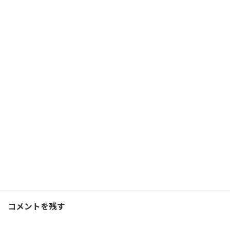
楽しみに一歩踏み出すと二
歩目、三歩目は自然と出る
2020/04/26(日)
夢
Facebook
X
Bluesky
Threads
Hatena
LINE
ランニング
、
ブログ
カテゴリー
コメントを残す