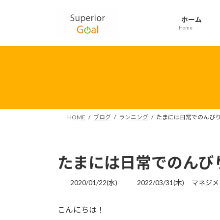
コ
ナ
ン
ビ
ホーム
テ
ゲ
Home
ン
ー
ツ
シ
へ
ョ
ス
ン
キ
に
ッ
移
プ
動
HOME
ブログ
ランニング
たまには日常でのんび
たまには日常でのんび
最
2020/01/22(水)
2022/03/31(木)
マネジメ
終
更
こんにちは！
新