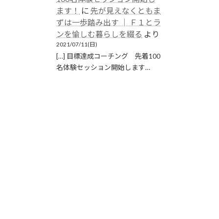
ます！
に
先が見えなくともま
ずは一歩踏み出す │ Ｆ１とラ
ンを愉しむ暮らしを綴る
より
2021/07/11(日)
[…] 目標達成コーチング 先着100
名体験セッション開始します…