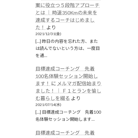
案に役立つ５段階アプローチ
とは │ 時速350Kmの未来を
達成するコーチはじめまし
た！
より
2021/12/31(金)
[…] 昨日の内容を忘れた方、また
は読んでないという方は、一度目
を通…
目標達成コーチング 先着
100名体験セッション開始し
ます！
に
メルマガ配信始まり
ました！ │ Ｆ１とランを愉し
む暮らしを綴る
より
2021/07/14(水)
[…] 目標達成コーチング 先着100
名体験セッション開始します…
目標達成コーチング 先着