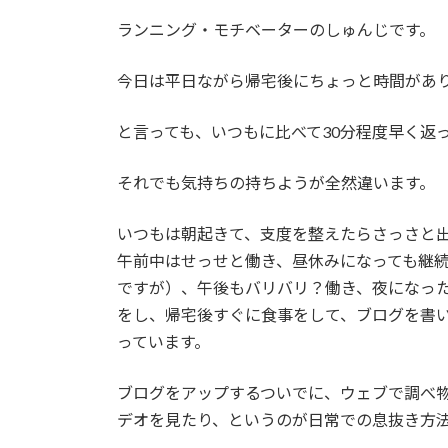
日
時
ランニング・モチベーターのしゅんじです。
:
今日は平日ながら帰宅後にちょっと時間があ
と言っても、いつもに比べて30分程度早く返
それでも気持ちの持ちようが全然違います。
いつもは朝起きて、支度を整えたらさっさと
午前中はせっせと働き、昼休みになっても継
ですが）、午後もバリバリ？働き、夜になっ
をし、帰宅後すぐに食事をして、ブログを書
っています。
ブログをアップするついでに、ウェブで調べ物
デオを見たり、というのが日常での息抜き方